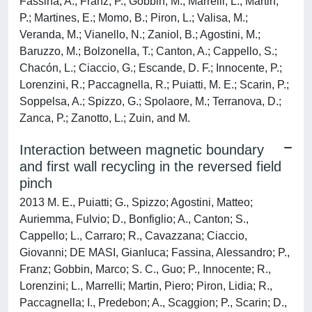
Fassina, A.; Franz, P.; Gobbin, M.; Marrelli, L.; Martin,
P.; Martines, E.; Momo, B.; Piron, L.; Valisa, M.;
Veranda, M.; Vianello, N.; Zaniol, B.; Agostini, M.;
Baruzzo, M.; Bolzonella, T.; Canton, A.; Cappello, S.;
Chacón, L.; Ciaccio, G.; Escande, D. F.; Innocente, P.;
Lorenzini, R.; Paccagnella, R.; Puiatti, M. E.; Scarin, P.;
Soppelsa, A.; Spizzo, G.; Spolaore, M.; Terranova, D.;
Zanca, P.; Zanotto, L.; Zuin, and M.
Interaction between magnetic boundary
and first wall recycling in the reversed field
pinch
2013 M. E., Puiatti; G., Spizzo; Agostini, Matteo;
Auriemma, Fulvio; D., Bonfiglio; A., Canton; S.,
Cappello; L., Carraro; R., Cavazzana; Ciaccio,
Giovanni; DE MASI, Gianluca; Fassina, Alessandro; P.,
Franz; Gobbin, Marco; S. C., Guo; P., Innocente; R.,
Lorenzini; L., Marrelli; Martin, Piero; Piron, Lidia; R.,
Paccagnella; I., Predebon; A., Scaggion; P., Scarin; D.,