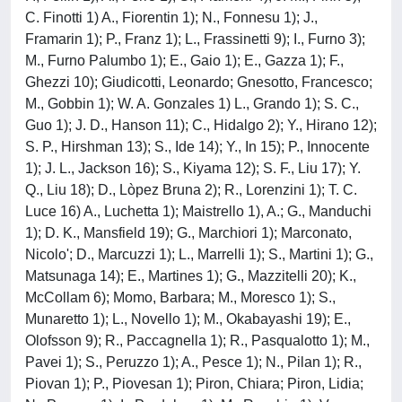
C. Finotti 1) A., Fiorentin 1); N., Fonnesu 1); J.,
Framarin 1); P., Franz 1); L., Frassinetti 9); I., Furno 3);
M., Furno Palumbo 1); E., Gaio 1); E., Gazza 1); F.,
Ghezzi 10); Giudicotti, Leonardo; Gnesotto, Francesco;
M., Gobbin 1); W. A. Gonzales 1) L., Grando 1); S. C.,
Guo 1); J. D., Hanson 11); C., Hidalgo 2); Y., Hirano 12);
S. P., Hirshman 13); S., Ide 14); Y., In 15); P., Innocente
1); J. L., Jackson 16); S., Kiyama 12); S. F., Liu 17); Y.
Q., Liu 18); D., Lòpez Bruna 2); R., Lorenzini 1); T. C.
Luce 16) A., Luchetta 1); Maistrello 1), A.; G., Manduchi
1); D. K., Mansfield 19); G., Marchiori 1); Marconato,
Nicolo'; D., Marcuzzi 1); L., Marrelli 1); S., Martini 1); G.,
Matsunaga 14); E., Martines 1); G., Mazzitelli 20); K.,
McCollam 6); Momo, Barbara; M., Moresco 1); S.,
Munaretto 1); L., Novello 1); M., Okabayashi 19); E.,
Olofsson 9); R., Paccagnella 1); R., Pasqualotto 1); M.,
Pavei 1); S., Peruzzo 1); A., Pesce 1); N., Pilan 1); R.,
Piovan 1); P., Piovesan 1); Piron, Chiara; Piron, Lidia;