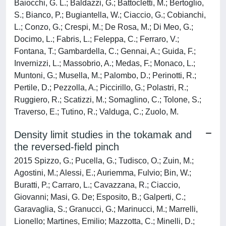
Baiocchi, G. L.; Baldazzi, G.; Battocletti, M.; Bertoglio,
S.; Bianco, P.; Bugiantella, W.; Ciaccio, G.; Cobianchi,
L.; Conzo, G.; Crespi, M.; De Rosa, M.; Di Meo, G.;
Docimo, L.; Fabris, L.; Feleppa, C.; Ferraro, V.;
Fontana, T.; Gambardella, C.; Gennai, A.; Guida, F.;
Invernizzi, L.; Massobrio, A.; Medas, F.; Monaco, L.;
Muntoni, G.; Musella, M.; Palombo, D.; Perinotti, R.;
Pertile, D.; Pezzolla, A.; Piccirillo, G.; Polastri, R.;
Ruggiero, R.; Scatizzi, M.; Somaglino, C.; Tolone, S.;
Traverso, E.; Tutino, R.; Valduga, C.; Zuolo, M.
Density limit studies in the tokamak and
the reversed-field pinch
2015 Spizzo, G.; Pucella, G.; Tudisco, O.; Zuin, M.;
Agostini, M.; Alessi, E.; Auriemma, Fulvio; Bin, W.;
Buratti, P.; Carraro, L.; Cavazzana, R.; Ciaccio,
Giovanni; Masi, G. De; Esposito, B.; Galperti, C.;
Garavaglia, S.; Granucci, G.; Marinucci, M.; Marrelli,
Lionello; Martines, Emilio; Mazzotta, C.; Minelli, D.;