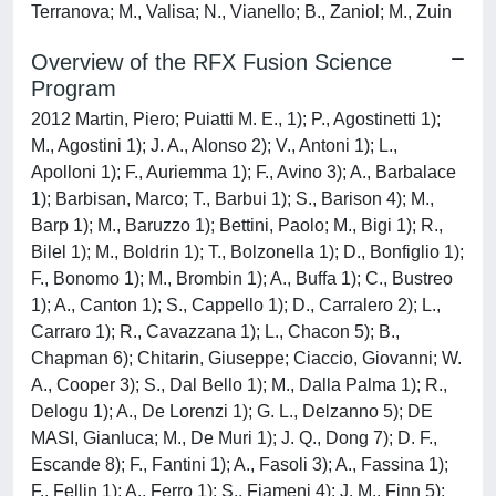
Terranova; M., Valisa; N., Vianello; B., Zaniol; M., Zuin
Overview of the RFX Fusion Science
Program
2012 Martin, Piero; Puiatti M. E., 1); P., Agostinetti 1);
M., Agostini 1); J. A., Alonso 2); V., Antoni 1); L.,
Apolloni 1); F., Auriemma 1); F., Avino 3); A., Barbalace
1); Barbisan, Marco; T., Barbui 1); S., Barison 4); M.,
Barp 1); M., Baruzzo 1); Bettini, Paolo; M., Bigi 1); R.,
Bilel 1); M., Boldrin 1); T., Bolzonella 1); D., Bonfiglio 1);
F., Bonomo 1); M., Brombin 1); A., Buffa 1); C., Bustreo
1); A., Canton 1); S., Cappello 1); D., Carralero 2); L.,
Carraro 1); R., Cavazzana 1); L., Chacon 5); B.,
Chapman 6); Chitarin, Giuseppe; Ciaccio, Giovanni; W.
A., Cooper 3); S., Dal Bello 1); M., Dalla Palma 1); R.,
Delogu 1); A., De Lorenzi 1); G. L., Delzanno 5); DE
MASI, Gianluca; M., De Muri 1); J. Q., Dong 7); D. F.,
Escande 8); F., Fantini 1); A., Fasoli 3); A., Fassina 1);
F., Fellin 1); A., Ferro 1); S., Fiameni 4); J. M., Finn 5);