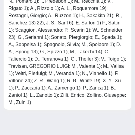
N., Pomaro 1); I., Predebon 1); M., Recchia 1); V.,
Rigato 1); A., Rizzolo 1); A. L., Roquemore 19);
Rostagni, Giorgio; A., Ruzzon 1); H., Sakakita 21); R.,
Sanchez 13) 22); J. S., Sarff 6); E. Sartori 1) F., Sattin
1); Scaggion, Alessandro; P., Scarin 1); W., Schneider
23); G., Serianni 1); Sonato, Piergiorgio; E., Spada 1);
A., Soppelsa 1); Spagnolo, Silvia; M., Spolaore 1); D.
A., Spong 13); G., Spizzo 1); M., Takechi 14); C.,
Taliercio 1); D., Terranova 1); C., Theiler 3); V., Toigo 1);
Trevisan, GREGORIO LUIGI; M., Valente 1); M., Valisa
1); Veltri, Pierluigi; M., Veranda 1); N., Vianello 1); F.,
Villone 24); Z. R., Wang 1); R. B., White 19); X. Y., Xu
1); P., Zaccaria 1); A., Zamengo 1); P., Zanca 1); B.,
Zaniol 1); L., Zanotto 1); Zilli, Enrico; Zollino, Giuseppe;
M., Zuin 1)