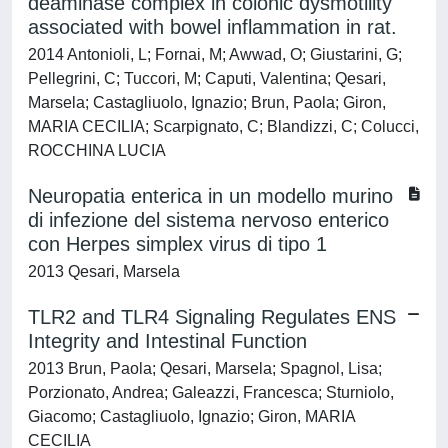
deaminase complex in colonic dysmotility
associated with bowel inflammation in rat.
2014 Antonioli, L; Fornai, M; Awwad, O; Giustarini, G;
Pellegrini, C; Tuccori, M; Caputi, Valentina; Qesari,
Marsela; Castagliuolo, Ignazio; Brun, Paola; Giron,
MARIA CECILIA; Scarpignato, C; Blandizzi, C; Colucci,
ROCCHINA LUCIA
Neuropatia enterica in un modello murino
di infezione del sistema nervoso enterico
con Herpes simplex virus di tipo 1
2013 Qesari, Marsela
TLR2 and TLR4 Signaling Regulates ENS
Integrity and Intestinal Function
2013 Brun, Paola; Qesari, Marsela; Spagnol, Lisa;
Porzionato, Andrea; Galeazzi, Francesca; Sturniolo,
Giacomo; Castagliuolo, Ignazio; Giron, MARIA
CECILIA