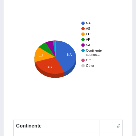
NA
AS
EU
AF
SA
Continente
NA
sconos…
EU
OC
Other
AS
Continente
#