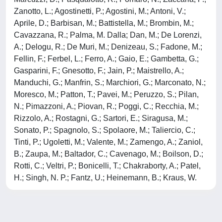
Zanotto, L.; Agostinetti, P.; Agostini, M.; Antoni, V.;
Aprile, D.; Barbisan, M.; Battistella, M.; Brombin, M.;
Cavazzana, R.; Palma, M. Dalla; Dan, M.; De Lorenzi,
A.; Delogu, R.; De Muri, M.; Denizeau, S.; Fadone, M.;
Fellin, F.; Ferbel, L.; Ferro, A.; Gaio, E.; Gambetta, G.;
Gasparini, F.; Gnesotto, F.; Jain, P.; Maistrello, A.;
Manduchi, G.; Manfrin, S.; Marchiori, G.; Marconato, N.;
Moresco, M.; Patton, T.; Pavei, M.; Peruzzo, S.; Pilan,
N.; Pimazzoni, A.; Piovan, R.; Poggi, C.; Recchia, M.;
Rizzolo, A.; Rostagni, G.; Sartori, E.; Siragusa, M.;
Sonato, P.; Spagnolo, S.; Spolaore, M.; Taliercio, C.;
Tinti, P.; Ugoletti, M.; Valente, M.; Zamengo, A.; Zaniol,
B.; Zaupa, M.; Baltador, C.; Cavenago, M.; Boilson, D.;
Rotti, C.; Veltri, P.; Bonicelli, T.; Chakraborty, A.; Patel,
H.; Singh, N. P.; Fantz, U.; Heinemann, B.; Kraus, W.