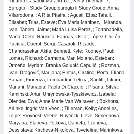
Ricardo Casaroli-Marano 10, ; Kelly Tilleman, 7;
Eurogtp Ii Study Group:eurogtp Ii Study Group: Anna
Vilarrodona, ; A Rita Piteira, ; Agustí, Elba; Tahull,
Elisabet; Trias, Esteve; Eva Maria Martinez, ; Miranda,
Ivan; Tabera, Jaime; Maria Luisa Perez, ; Torrabadella,
Marta; Otero, Nausica; Fariñas, Oscar; López-Chicón,
Patricia; Querol, Sergi; Casaroli, Ricardo;
Chandrasekar, Akila; Bennett, Kyle; Rooney, Paul;
Lomas, Richard; Carmona, Mar; Molano, Esteban;
Ormeño, Myriam; Branka Golubić Ćepulić, ; Rozman,
Ivan; Dragović, Marijana; Pintus, Cristina; Porta, Eliana;
Bariani, Fiorenza; Lombardini, Letizia; Santilli, Liliam;
Mariani, Mariapia; Paola Di Ciaccio, ; Pisanu, Silvia;
Kamiński, Artur; Uhrynowska-Tyszkiewicz, Izabela;
Olender, Ewa; Anne Marie Van Walraven, ; Bokhorst,
Arlinke; Ingrid Van Veen, ; Tilleman, Kelly; Annelies,
Tolpe; Provoost, Veerle; Nuytinck, Lieve; Simeonova,
Maryana; Staneva-Petkova, Daniela; Tzoneva,
Dessislava; Kircheva-Nikolova, Tsvetelina; Marinkova,