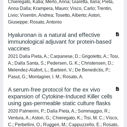
Chieregato, Katia; Merlo, Anna; Giaretta, Ilaria; Pieta,
Anna Dalla; Krampera, Mauro; Visco, Carlo; Trentin,
Livio; Visentin, Andrea; Tosetto, Alberto; Astori,
Giuseppe; Rosato, Antonio
Hyaluronan is a natural and effective
immunological adjuvant for protein-based
vaccines
2021 Dalla Pieta, A.; Carpanese, D.; Grigoletto, A.; Tosi,
A.; Dalla Santa, S.; Pedersen, G. K.; Christensen, D.;
Melendez-Alafort, L.; Barbieri, V.; De Benedictis, P.;
Pasut, G.; Montagner, I. M.; Rosato, A.
A serum-free protocol for the ex vivo
expansion of Cytokine-Induced Killer cells
using gas-permeable static culture flasks
2020 Palmerini, P.; Dalla Pieta, A.; Sommaggio, R.;
Ventura, A.; Astori, G.; Chieregato, K.; Tisi, M. C.; Visco,
C.; Perbellini, O.; Ruggeri, M.; Cappuzzello, E.; Rosato,