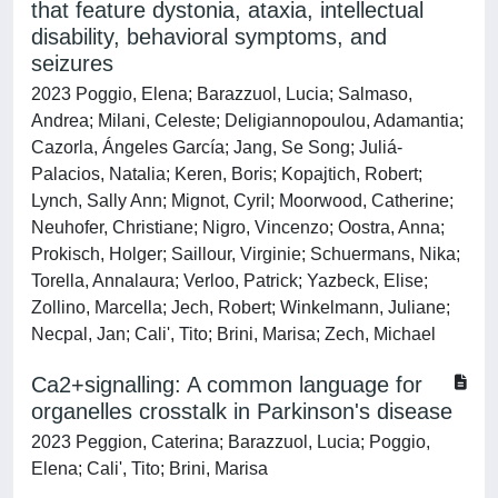
that feature dystonia, ataxia, intellectual
disability, behavioral symptoms, and
seizures
2023 Poggio, Elena; Barazzuol, Lucia; Salmaso,
Andrea; Milani, Celeste; Deligiannopoulou, Adamantia;
Cazorla, Ángeles García; Jang, Se Song; Juliá-
Palacios, Natalia; Keren, Boris; Kopajtich, Robert;
Lynch, Sally Ann; Mignot, Cyril; Moorwood, Catherine;
Neuhofer, Christiane; Nigro, Vincenzo; Oostra, Anna;
Prokisch, Holger; Saillour, Virginie; Schuermans, Nika;
Torella, Annalaura; Verloo, Patrick; Yazbeck, Elise;
Zollino, Marcella; Jech, Robert; Winkelmann, Juliane;
Necpal, Jan; Cali', Tito; Brini, Marisa; Zech, Michael
Ca2+signalling: A common language for
organelles crosstalk in Parkinson's disease
2023 Peggion, Caterina; Barazzuol, Lucia; Poggio,
Elena; Cali', Tito; Brini, Marisa