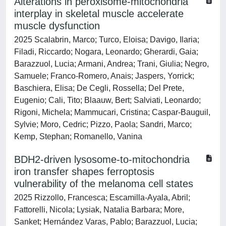
Alterations in peroxisome-mitochondria
interplay in skeletal muscle accelerate
muscle dysfunction
2025 Scalabrin, Marco; Turco, Eloisa; Davigo, Ilaria;
Filadi, Riccardo; Nogara, Leonardo; Gherardi, Gaia;
Barazzuol, Lucia; Armani, Andrea; Trani, Giulia; Negro,
Samuele; Franco-Romero, Anais; Jaspers, Yorrick;
Baschiera, Elisa; De Cegli, Rossella; Del Prete,
Eugenio; Cali, Tito; Blaauw, Bert; Salviati, Leonardo;
Rigoni, Michela; Mammucari, Cristina; Caspar-Bauguil,
Sylvie; Moro, Cedric; Pizzo, Paola; Sandri, Marco;
Kemp, Stephan; Romanello, Vanina
BDH2-driven lysosome-to-mitochondria
iron transfer shapes ferroptosis
vulnerability of the melanoma cell states
2025 Rizzollo, Francesca; Escamilla-Ayala, Abril;
Fattorelli, Nicola; Lysiak, Natalia Barbara; More,
Sanket; Hernández Varas, Pablo; Barazzuol, Lucia;