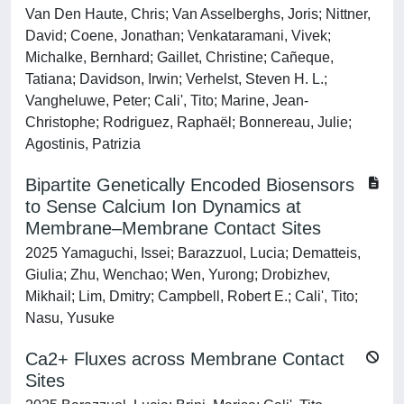
Van Den Haute, Chris; Van Asselberghs, Joris; Nittner,
David; Coene, Jonathan; Venkataramani, Vivek;
Michalke, Bernhard; Gaillet, Christine; Cañeque,
Tatiana; Davidson, Irwin; Verhelst, Steven H. L.;
Vangheluwe, Peter; Cali', Tito; Marine, Jean-
Christophe; Rodriguez, Raphaël; Bonnereau, Julie;
Agostinis, Patrizia
Bipartite Genetically Encoded Biosensors
to Sense Calcium Ion Dynamics at
Membrane–Membrane Contact Sites
2025 Yamaguchi, Issei; Barazzuol, Lucia; Dematteis,
Giulia; Zhu, Wenchao; Wen, Yurong; Drobizhev,
Mikhail; Lim, Dmitry; Campbell, Robert E.; Cali', Tito;
Nasu, Yusuke
Ca2+ Fluxes across Membrane Contact
Sites