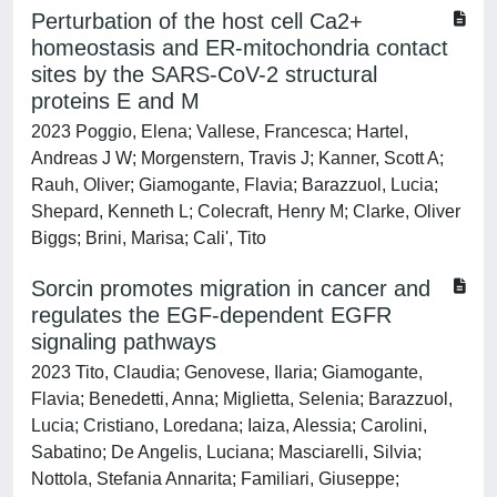
Perturbation of the host cell Ca2+
homeostasis and ER-mitochondria contact
sites by the SARS-CoV-2 structural
proteins E and M
2023 Poggio, Elena; Vallese, Francesca; Hartel,
Andreas J W; Morgenstern, Travis J; Kanner, Scott A;
Rauh, Oliver; Giamogante, Flavia; Barazzuol, Lucia;
Shepard, Kenneth L; Colecraft, Henry M; Clarke, Oliver
Biggs; Brini, Marisa; Cali', Tito
Sorcin promotes migration in cancer and
regulates the EGF-dependent EGFR
signaling pathways
2023 Tito, Claudia; Genovese, Ilaria; Giamogante,
Flavia; Benedetti, Anna; Miglietta, Selenia; Barazzuol,
Lucia; Cristiano, Loredana; Iaiza, Alessia; Carolini,
Sabatino; De Angelis, Luciana; Masciarelli, Silvia;
Nottola, Stefania Annarita; Familiari, Giuseppe;