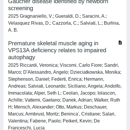
Gaucher disease identified by newborn
screening
2025 Gragnaniello, V.; Gueraldi, D.; Saracini, A.;
Velasquez Rivas, D.; Cazzorla, C.; Salviati, L.; Burlina,
A. B.
Premature skeletal muscle aging in
VPS13A deficiency relates to impaired
autophagy
2025 Riccardi, Veronica; Viscomi, Carlo Fiore; Sandri,
Marco; D'Alessandro, Angelo; Dzieciatkowska, Monika;
Stephenson, Daniel; Federti, Enrica; Hermann,
Andreas; Salviati, Leonardo; Siciliano, Angela; Andolfo,
Immacolata; Alper, Seth L; Ceolan, Jacopo; Iolascon,
Achille; Vattemi, Gaetano; Danek, Adrian; Walker, Ruth
H; Mensch, Alexander; Otto, Markus; Deschauer,
Marcus; Armbrust, Moritz; Beninca', Cristiane; Salari,
Valentina; Fabene, Paolo; Peikert, Kevin; De
Franceschi, Lucia