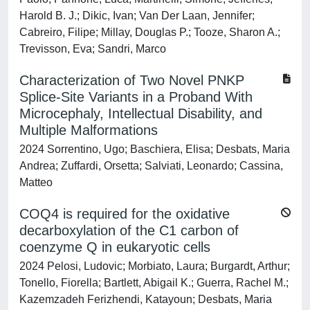
Harold B. J.; Dikic, Ivan; Van Der Laan, Jennifer;
Cabreiro, Filipe; Millay, Douglas P.; Tooze, Sharon A.;
Trevisson, Eva; Sandri, Marco
Characterization of Two Novel PNKP
Splice‐Site Variants in a Proband With
Microcephaly, Intellectual Disability, and
Multiple Malformations
2024 Sorrentino, Ugo; Baschiera, Elisa; Desbats, Maria
Andrea; Zuffardi, Orsetta; Salviati, Leonardo; Cassina,
Matteo
COQ4 is required for the oxidative
decarboxylation of the C1 carbon of
coenzyme Q in eukaryotic cells
2024 Pelosi, Ludovic; Morbiato, Laura; Burgardt, Arthur;
Tonello, Fiorella; Bartlett, Abigail K.; Guerra, Rachel M.;
Kazemzadeh Ferizhendi, Katayoun; Desbats, Maria