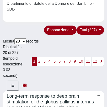
Dipartimento di Salute della Donna e del Bambino -
SDB
Esportazione
Tutti (227)
Mostra
records
Risultati 1 -
20 di 227
(tempo di
1
2
3
4
5
6
7
8
9
10
11
12
esecuzione:
0.03
secondi).
Long-term response to deep brain
stimulation of the globus pallidus internus