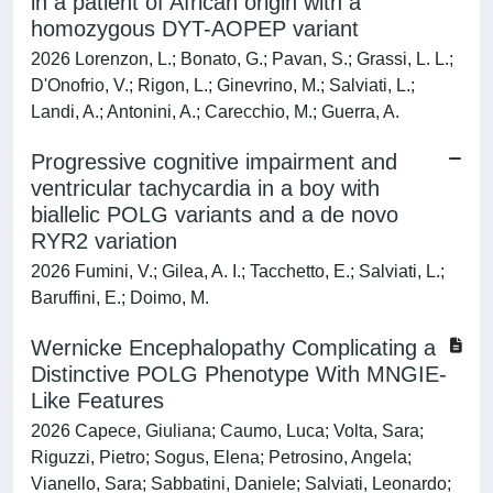
in a patient of African origin with a
homozygous DYT-AOPEP variant
2026 Lorenzon, L.; Bonato, G.; Pavan, S.; Grassi, L. L.;
D'Onofrio, V.; Rigon, L.; Ginevrino, M.; Salviati, L.;
Landi, A.; Antonini, A.; Carecchio, M.; Guerra, A.
Progressive cognitive impairment and
ventricular tachycardia in a boy with
biallelic POLG variants and a de novo
RYR2 variation
2026 Fumini, V.; Gilea, A. I.; Tacchetto, E.; Salviati, L.;
Baruffini, E.; Doimo, M.
Wernicke Encephalopathy Complicating a
Distinctive POLG Phenotype With MNGIE-
Like Features
2026 Capece, Giuliana; Caumo, Luca; Volta, Sara;
Riguzzi, Pietro; Sogus, Elena; Petrosino, Angela;
Vianello, Sara; Sabbatini, Daniele; Salviati, Leonardo;