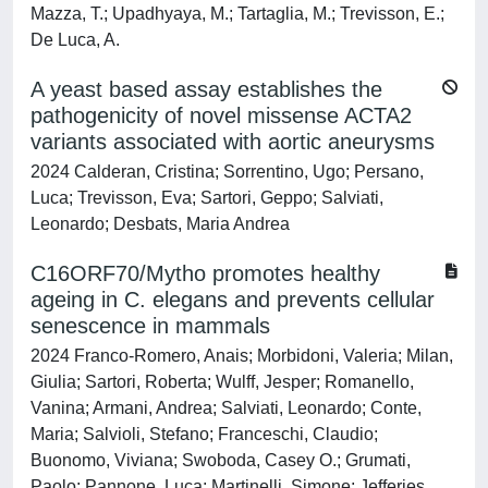
Mazza, T.; Upadhyaya, M.; Tartaglia, M.; Trevisson, E.;
De Luca, A.
A yeast based assay establishes the
pathogenicity of novel missense ACTA2
variants associated with aortic aneurysms
2024 Calderan, Cristina; Sorrentino, Ugo; Persano,
Luca; Trevisson, Eva; Sartori, Geppo; Salviati,
Leonardo; Desbats, Maria Andrea
C16ORF70/Mytho promotes healthy
ageing in C. elegans and prevents cellular
senescence in mammals
2024 Franco-Romero, Anais; Morbidoni, Valeria; Milan,
Giulia; Sartori, Roberta; Wulff, Jesper; Romanello,
Vanina; Armani, Andrea; Salviati, Leonardo; Conte,
Maria; Salvioli, Stefano; Franceschi, Claudio;
Buonomo, Viviana; Swoboda, Casey O.; Grumati,
Paolo; Pannone, Luca; Martinelli, Simone; Jefferies,