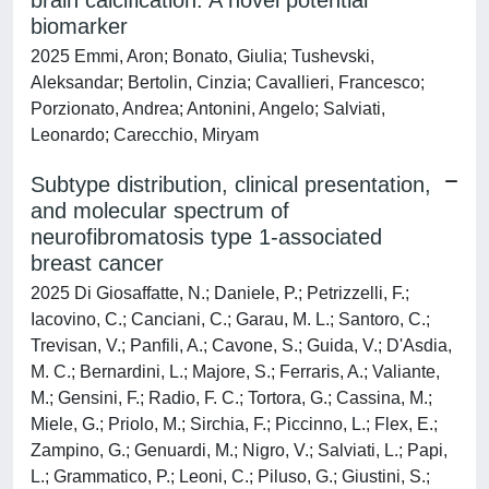
brain calcification: A novel potential
biomarker
2025 Emmi, Aron; Bonato, Giulia; Tushevski,
Aleksandar; Bertolin, Cinzia; Cavallieri, Francesco;
Porzionato, Andrea; Antonini, Angelo; Salviati,
Leonardo; Carecchio, Miryam
Subtype distribution, clinical presentation,
and molecular spectrum of
neurofibromatosis type 1-associated
breast cancer
2025 Di Giosaffatte, N.; Daniele, P.; Petrizzelli, F.;
Iacovino, C.; Canciani, C.; Garau, M. L.; Santoro, C.;
Trevisan, V.; Panfili, A.; Cavone, S.; Guida, V.; D'Asdia,
M. C.; Bernardini, L.; Majore, S.; Ferraris, A.; Valiante,
M.; Gensini, F.; Radio, F. C.; Tortora, G.; Cassina, M.;
Miele, G.; Priolo, M.; Sirchia, F.; Piccinno, L.; Flex, E.;
Zampino, G.; Genuardi, M.; Nigro, V.; Salviati, L.; Papi,
L.; Grammatico, P.; Leoni, C.; Piluso, G.; Giustini, S.;