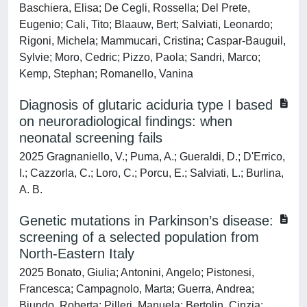
Baschiera, Elisa; De Cegli, Rossella; Del Prete,
Eugenio; Cali, Tito; Blaauw, Bert; Salviati, Leonardo;
Rigoni, Michela; Mammucari, Cristina; Caspar-Bauguil,
Sylvie; Moro, Cedric; Pizzo, Paola; Sandri, Marco;
Kemp, Stephan; Romanello, Vanina
Diagnosis of glutaric aciduria type I based
on neuroradiological findings: when
neonatal screening fails
2025 Gragnaniello, V.; Puma, A.; Gueraldi, D.; D'Errico,
I.; Cazzorla, C.; Loro, C.; Porcu, E.; Salviati, L.; Burlina,
A. B.
Genetic mutations in Parkinson’s disease:
screening of a selected population from
North-Eastern Italy
2025 Bonato, Giulia; Antonini, Angelo; Pistonesi,
Francesca; Campagnolo, Marta; Guerra, Andrea;
Biundo, Roberta; Pilleri, Manuela; Bertolin, Cinzia;