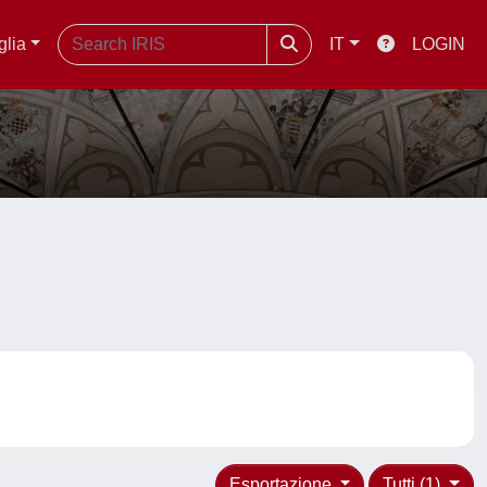
glia
IT
LOGIN
Esportazione
Tutti (1)