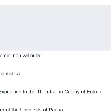
’uomini non val nulla”
uantistica
edition to the Then-Italian Colony of Eritrea
r of the University of Padua