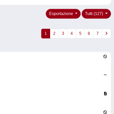
Esportazione
Tutti (127)
1
2
3
4
5
6
7