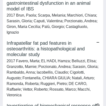
gastrointestinal dysfunction in an animal
model of IBS
2017 Brun, Paola; Scarpa, Melania; Marchiori, Chiara;
Sarasin, Gloria; Caputi, Valentina; Porzionato, Andrea;
Giron, Maria Cecilia; Palù, Giorgio; Castagliuolo,
Ignazio
Infrapatellar fat pad features in
osteoarthritis: a histopathological and
molecular study
2017 Favero, Marta; EL HADI, Hamza; Belluzzi, Elisa;
Granzotto, Marnie; Porzionato, Andrea; Sarasin, Gloria;
Rambaldo, Anna; Iacobellis, Claudio; Cigolotti,
Augusto; Fontanella, CHIARA GIULIA; Natali, Arturo;
Ramonda, Roberta; Ruggieri, Pietro; DE CARO,
Raffaele; Vettor, Roberto; Rossato, Marco; Macchi,
Veronica
Investigation of biomechanical response of