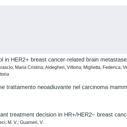
rol in HER2+ breast cancer-related brain metastase
cio, Maria Cristina; Aldegheri, Vittoria; Miglietta, Federica; Ver
toria
e trattamento neoadiuvante nel carcinoma mammario 
nt treatment decision in HR+/HER2− breast cancer:
eci, M. V.; Guarneri, V.