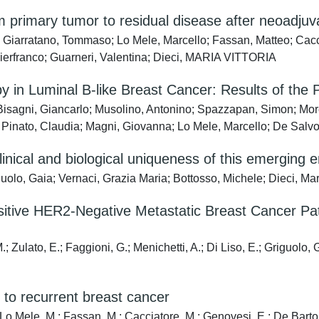
m primary tumor to residual disease after neoadjuv
le; Giarratano, Tommaso; Lo Mele, Marcello; Fassan, Matteo; Ca
Pierfranco; Guarneri, Valentina; Dieci, MARIA VITTORIA
n Luminal B-like Breast Cancer: Results of the P
 Bisagni, Giancarlo; Musolino, Antonino; Spazzapan, Simon; Moret
Pinato, Claudia; Magni, Giovanna; Lo Mele, Marcello; De Salvo,
inical and biological uniqueness of this emerging e
uolo, Gaia; Vernaci, Grazia Maria; Bottosso, Michele; Dieci, Maria
tive HER2-Negative Metastatic Breast Cancer Pa
; Zulato, E.; Faggioni, G.; Menichetti, A.; Di Liso, E.; Griguolo, G.
 to recurrent breast cancer
; Lo Mele, M.; Fassan, M.; Cacciatore, M.; Genovesi, E.; De Bartolo