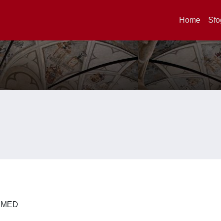
Home
Sfo
 DIMED