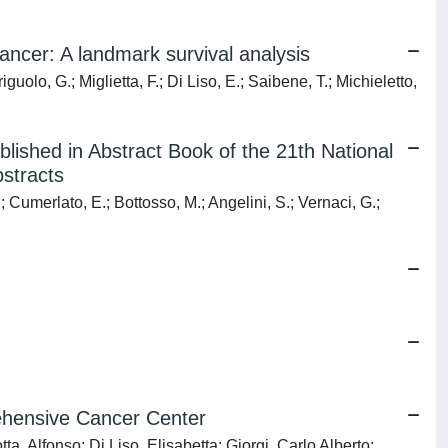
ancer: A landmark survival analysis
guolo, G.; Miglietta, F.; Di Liso, E.; Saibene, T.; Michieletto,
lished in Abstract Book of the 21th National
bstracts
.; Cumerlato, E.; Bottosso, M.; Angelini, S.; Vernaci, G.;
rehensive Cancer Center
ta, Alfonso; Di Liso, Elisabetta; Giorgi, Carlo Alberto;