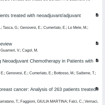
ients treated with neoadjuvant/adjuvant
 A.; Tasca, G.; Genovesi, E.; Cumerlato, E.; Lo Mele, M.;
Review
; Guarneri, V.; Cagol, M.
ng Neoadjuvant Chemotherapy in Patients with
a, E.; Genovesi, E.; Cumerlato, E.; Bottosso, M.; Saibene, T.;
breast cancer: Analysis of 263 patients treated
 Giarratano, T.; Faggioni, GIULIA MARTINA; Falci, C.; Vernaci,