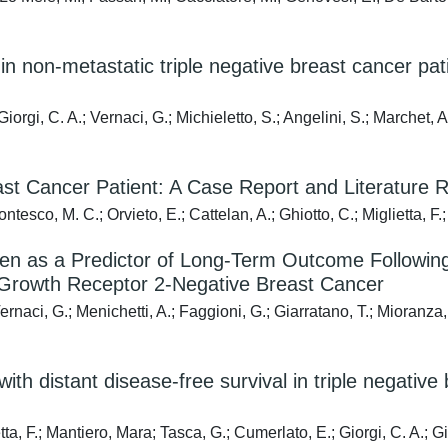
n non-metastatic triple negative breast cancer pat
Giorgi, C. A.; Vernaci, G.; Michieletto, S.; Angelini, S.; Marchet,
t Cancer Patient: A Case Report and Literature 
tesco, M. C.; Orvieto, E.; Cattelan, A.; Ghiotto, C.; Miglietta, F.
urden as a Predictor of Long-Term Outcome Followi
Growth Receptor 2-Negative Breast Cancer
 Vernaci, G.; Menichetti, A.; Faggioni, G.; Giarratano, T.; Mioranz
h distant disease-free survival in triple negative 
tta, F.; Mantiero, Mara; Tasca, G.; Cumerlato, E.; Giorgi, C. A.;