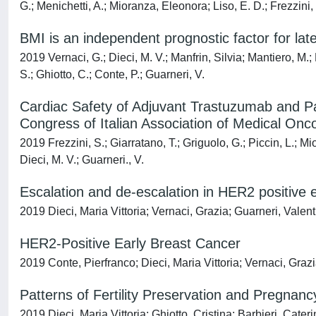
G.; Menichetti, A.; Mioranza, Eleonora; Liso, E. D.; Frezzini,
BMI is an independent prognostic factor for lat
2019 Vernaci, G.; Dieci, M. V.; Manfrin, Silvia; Mantiero, M.; F
S.; Ghiotto, C.; Conte, P.; Guarneri, V.
Cardiac Safety of Adjuvant Trastuzumab and Pac
Congress of Italian Association of Medical On
2019 Frezzini, S.; Giarratano, T.; Griguolo, G.; Piccin, L.; Mi
Dieci, M. V.; Guarneri., V.
Escalation and de-escalation in HER2 positive 
2019 Dieci, Maria Vittoria; Vernaci, Grazia; Guarneri, Valen
HER2-Positive Early Breast Cancer
2019 Conte, Pierfranco; Dieci, Maria Vittoria; Vernaci, Graz
Patterns of Fertility Preservation and Pregn
2019 Dieci, Maria Vittoria; Ghiotto, Cristina; Barbieri, Cate