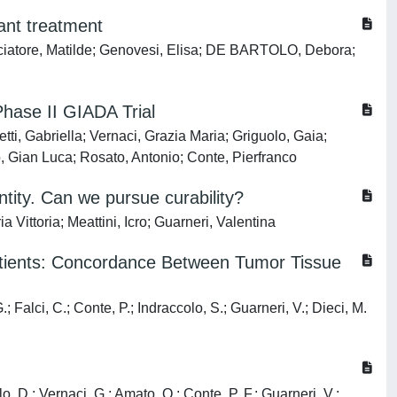
ant treatment
cciatore, Matilde; Genovesi, Elisa; DE BARTOLO, Debora;
hase II GIADA Trial
ti, Gabriella; Vernaci, Grazia Maria; Griguolo, Gaia;
 Gian Luca; Rosato, Antonio; Conte, Pierfranco
ntity. Can we pursue curability?
 Vittoria; Meattini, Icro; Guarneri, Valentina
tients: Concordance Between Tumor Tissue
; Falci, C.; Conte, P.; Indraccolo, S.; Guarneri, V.; Dieci, M.
, D.; Vernaci, G.; Amato, O.; Conte, P. F.; Guarneri, V.;