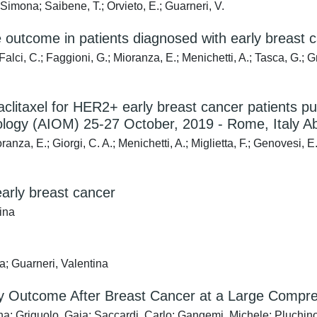
 Simona; Saibene, T.; Orvieto, E.; Guarneri, V.
e outcome in patients diagnosed with early breast c
alci, C.; Faggioni, G.; Mioranza, E.; Menichetti, A.; Tasca, G.; Gri
litaxel for HER2+ early breast cancer patients pub
cology (AIOM) 25-27 October, 2019 - Rome, Italy A
oranza, E.; Giorgi, C. A.; Menichetti, A.; Miglietta, F.; Genovesi, E
early breast cancer
tina
ia; Guarneri, Valentina
ancy Outcome After Breast Cancer at a Large Comp
rina; Griguolo, Gaia; Saccardi, Carlo; Gangemi, Michele; Pluchinot