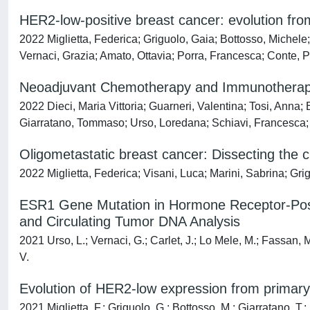
HER2-low-positive breast cancer: evolution fro
2022 Miglietta, Federica; Griguolo, Gaia; Bottosso, Miche
Vernaci, Grazia; Amato, Ottavia; Porra, Francesca; Conte, 
Neoadjuvant Chemotherapy and Immunotherapy i
2022 Dieci, Maria Vittoria; Guarneri, Valentina; Tosi, Anna;
Giarratano, Tommaso; Urso, Loredana; Schiavi, Francesca; 
Oligometastatic breast cancer: Dissecting the cl
2022 Miglietta, Federica; Visani, Luca; Marini, Sabrina; Grig
ESR1 Gene Mutation in Hormone Receptor-Posi
and Circulating Tumor DNA Analysis
2021 Urso, L.; Vernaci, G.; Carlet, J.; Lo Mele, M.; Fassan, M.
V.
Evolution of HER2-low expression from primary
2021 Miglietta, F.; Griguolo, G.; Bottosso, M.; Giarratano, T.