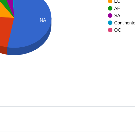
EU
AF
SA
NA
Continent
OC