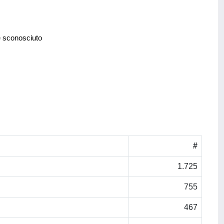
e sconosciuto
#
1.725
755
467