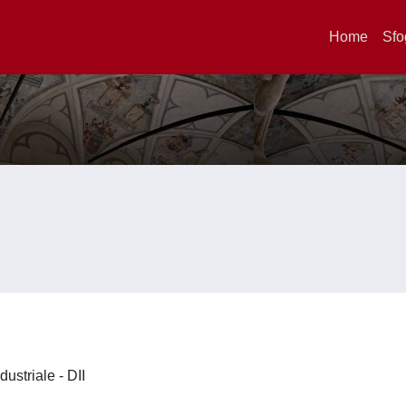
Home
Sfo
dustriale - DII