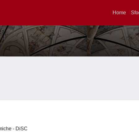
Home
Sfo
imiche - DiSC