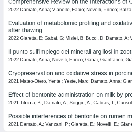
Comprehensive Review on the Interactions of C
2022 Damato, Anna; Vianello, Fabio; Novelli, Enrico; Balzan
Evaluation of metabolomic profiling and oxidati
after thawing
2022 Giaretta, E; Gabai, G; Mislei, B; Bucci, D; Damato, A;
Il punto sull’impiego dei minerali argillosi in zoo
2022 Damato, Anna; Novelli, Enrico; Gabai, Gianfranco; Gian
Cryopreservation and oxidative stress in porci
2021 Mateo-Otero, Yentel; Yeste, Marc; Damato, Anna; Giare
Effect of bentonite administration on milk by 
2021 Tilocca, B.; Damato, A.; Soggiu, A.; Cabras, T.; Cunsolo,
Possible interferences of bentonite on rumen 
2021 Damato, A.; Vanzani, P.; Giaretta, E.; Novelli, E.; Gian