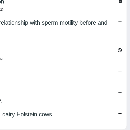
on
co
relationship with sperm motility before and
ia
.
 dairy Holstein cows