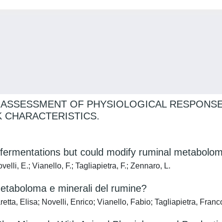
S. ASSESSMENT OF PHYSIOLOGICAL RESPONS
K CHARACTERISTICS.
ss fermentations but could modify ruminal metabolo
lli, E.; Vianello, F.; Tagliapietra, F.; Zennaro, L.
metaboloma e minerali del rumine?
ta, Elisa; Novelli, Enrico; Vianello, Fabio; Tagliapietra, Fran