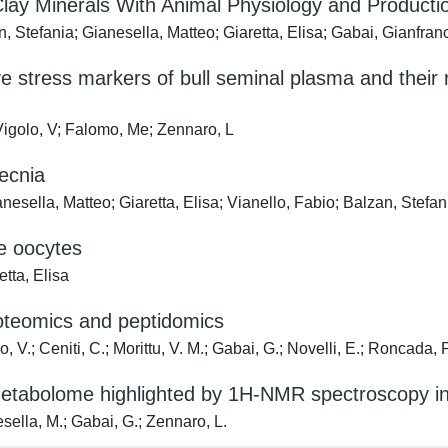
lay Minerals With Animal Physiology and Producti
, Stefania; Gianesella, Matteo; Giaretta, Elisa; Gabai, Gianfran
ve stress markers of bull seminal plasma and their 
 Vigolo, V; Falomo, Me; Zennaro, L
tecnia
esella, Matteo; Giaretta, Elisa; Vianello, Fabio; Balzan, Stefan
ne oocytes
tta, Elisa
proteomics and peptidomics
 V.; Ceniti, C.; Morittu, V. M.; Gabai, G.; Novelli, E.; Roncada, P
metabolome highlighted by 1H-NMR spectroscopy in
esella, M.; Gabai, G.; Zennaro, L.