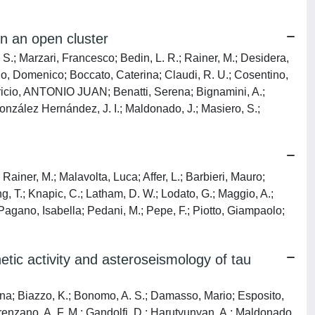
n an open cluster
S.; Marzari, Francesco; Bedin, L. R.; Rainer, M.; Desidera,
ello, Domenico; Boccato, Caterina; Claudi, R. U.; Cosentino,
Aparicio, ANTONIO JUAN; Benatti, Serena; Bignamini, A.;
González Hernández, J. I.; Maldonado, J.; Masiero, S.;
 Rainer, M.; Malavolta, Luca; Affer, L.; Barbieri, Mauro;
g, T.; Knapic, C.; Latham, D. W.; Lodato, G.; Maggio, A.;
 Pagano, Isabella; Pedani, M.; Pepe, F.; Piotto, Giampaolo;
ic activity and asteroseismology of tau
erena; Biazzo, K.; Bonomo, A. S.; Damasso, Mario; Esposito,
iorenzano, A. F. M.; Gandolfi, D.; Harutyunyan, A.; Maldonado,