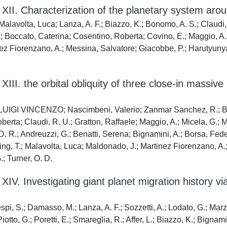
. Characterization of the planetary system ar
avolta, Luca; Lanza, A. F.; Biazzo, K.; Bonomo, A. S.; Claudi, R
; Boccato, Caterina; Cosentino, Roberta; Covino, E.; Maggio, A.; M
tinez Fiorenzano, A.; Messina, Salvatore; Giacobbe, P.; Harutyun
 the orbital obliquity of three close-in massive
 LUIGI VINCENZO; Nascimbeni, Valerio; Zanmar Sanchez, R.; Biaz
rta; Claudi, R. U.; Gratton, Raffaele; Maggio, A.; Micela, G.; M
 D. R.; Andreuzzi, G.; Benatti, Serena; Bignamini, A.; Borsa, Fed
ing, T.; Malavolta, Luca; Maldonado, J.; Martinez Fiorenzano, A.
 Turner, O. D.
 Investigating giant planet migration history vi
pi, S.; Damasso, M.; Lanza, A. F.; Sozzetti, A.; Lodato, G.; Marza
Piotto, G.; Poretti, E.; Smareglia, R.; Affer, L.; Biazzo, K.; Bign