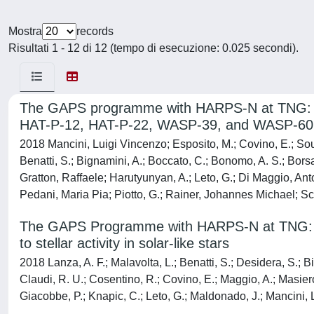
Mostra
records
Risultati 1 - 12 di 12 (tempo di esecuzione: 0.025 secondi).
The GAPS programme with HARPS-N at TNG: XVI
HAT-P-12, HAT-P-22, WASP-39, and WASP-60
2018 Mancini, Luigi Vincenzo; Esposito, M.; Covino, E.; Southwor
Benatti, S.; Bignamini, A.; Boccato, C.; Bonomo, A. S.; Bors
Gratton, Raffaele; Harutyunyan, A.; Leto, G.; Di Maggio, Anto
Pedani, Maria Pia; Piotto, G.; Rainer, Johannes Michael; Sca
The GAPS Programme with HARPS-N at TNG: XVII. 
to stellar activity in solar-like stars
2018 Lanza, A. F.; Malavolta, L.; Benatti, S.; Desidera, S.; B
Claudi, R. U.; Cosentino, R.; Covino, E.; Maggio, A.; Masiero, 
Giacobbe, P.; Knapic, C.; Leto, G.; Maldonado, J.; Mancini, 