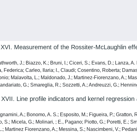
. Measurement of the Rossiter-McLaughlin effect
th, J.; Biazzo, K.; Bruni, I.; Ciceri, S.; Evans, D.; Lanza, A. F.; 
a, Federica; Carleo, Ilaria; I., Claudi; Cosentino, Roberta; Dama
nio; Malavolta, L.; Maldonado, J.; Martinez-Fiorenzano, A.; Masie
ndariato, G.; Smareglia, R.; Sozzetti, A.; Andreuzzi, G.; Hennin
Line profile indicators and kernel regression as 
ignamini, A.; Bonomo, A. S.; Esposito, M.; Figueira, P.; Gratton, 
S.; Micela, G.; Molinari, ; E., Pagano; Piotto, G.; Poretti, E.; Sm
L.; Martinez Fiorenzano, A.; Messina, S.; Nascimbeni, V.; Pedani