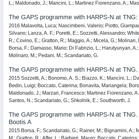
L.; Maldonado, J.; Mancini, L.; Martinez Fiorenzano, A.; Mas
The GAPS programme with HARPS-N at TNG: XI. 
2016 Malavolta, Luca; Nascimbeni, Valerio; Piotto, Giampaol
Silvano; Lanza, A. F.; Poretti, E.; Sozzetti, Alessandro; Whi
R.; Covino, E.; Gratton, R.; Maggio, A.; Micela, G.; Molinari
Borsa, F.; Damasso, Mario; Di Fabrizio, L.; Harutyunyan, A.;
Molinaro, M.; Pedani, M.; Scandariato, G.
The GAPS programme with HARPS-N at TNG. VI
2015 Sozzetti, A.; Bonomo, A. S.; Biazzo, K.; Mancini, L.; Dam
Bedin, Luigi; Boccato, Caterina; Bonavita, Mariangela; Borsa,
Maldonado, J.; Marzari, Francesco; Martinez Fiorenzano, A. F
Santos, N.; Scandariato, G.; Shkolnik, E.; Southworth, J.
The GAPS programme with HARPS-N at TNG. VII. 
Bootis A
2015 Borsa, F.; Scandariato, G.; Rainer, M.; Bignamini, A.; M
M.; Gratton, R.; Affer, L.; Barbieri, Mauro; Boccato, Caterin