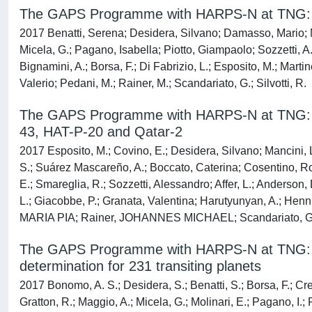
The GAPS Programme with HARPS-N at TNG: XII
2017 Benatti, Serena; Desidera, Silvano; Damasso, Mario; Mal
Micela, G.; Pagano, Isabella; Piotto, Giampaolo; Sozzetti, A.
Bignamini, A.; Borsa, F.; Di Fabrizio, L.; Esposito, M.; Mar
Valerio; Pedani, M.; Rainer, M.; Scandariato, G.; Silvotti, R.
The GAPS Programme with HARPS-N at TNG: XIII.
43, HAT-P-20 and Qatar-2
2017 Esposito, M.; Covino, E.; Desidera, Silvano; Mancini,
S.; Suárez Mascareño, A.; Boccato, Caterina; Cosentino, Robe
E.; Smareglia, R.; Sozzetti, Alessandro; Affer, L.; Anderson,
L.; Giacobbe, P.; Granata, Valentina; Harutyunyan, A.; Henn
MARIA PIA; Rainer, JOHANNES MICHAEL; Scandariato, G.;
The GAPS Programme with HARPS-N at TNG: XIV.
determination for 231 transiting planets
2017 Bonomo, A. S.; Desidera, S.; Benatti, S.; Borsa, F.; Cres
Gratton, R.; Maggio, A.; Micela, G.; Molinari, E.; Pagano, I.; 