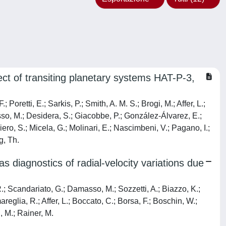
 of transiting planetary systems HAT-P-3,
Poretti, E.; Sarkis, P.; Smith, A. M. S.; Brogi, M.; Affer, L.;
sso, M.; Desidera, S.; Giacobbe, P.; González-Álvarez, E.;
ro, S.; Micela, G.; Molinari, E.; Nascimbeni, V.; Pagano, I.;
g, Th.
diagnostics of radial-velocity variations due
R.; Scandariato, G.; Damasso, M.; Sozzetti, A.; Biazzo, K.;
areglia, R.; Affer, L.; Boccato, C.; Borsa, F.; Boschin, W.;
, M.; Rainer, M.