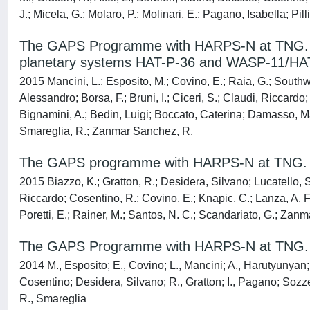
J.; Micela, G.; Molaro, P.; Molinari, E.; Pagano, Isabella; Pill
The GAPS Programme with HARPS-N at TNG. VIII.
planetary systems HAT-P-36 and WASP-11/HA
2015 Mancini, L.; Esposito, M.; Covino, E.; Raia, G.; Southwo
Alessandro; Borsa, F.; Bruni, I.; Ciceri, S.; Claudi, Riccardo;
Bignamini, A.; Bedin, Luigi; Boccato, Caterina; Damasso, Mar
Smareglia, R.; Zanmar Sanchez, R.
The GAPS programme with HARPS-N at TNG. X. 
2015 Biazzo, K.; Gratton, R.; Desidera, Silvano; Lucatello, S
Riccardo; Cosentino, R.; Covino, E.; Knapic, C.; Lanza, A. F.;
Poretti, E.; Rainer, M.; Santos, N. C.; Scandariato, G.; Zan
The GAPS Programme with HARPS-N at TNG. III
2014 M., Esposito; E., Covino; L., Mancini; A., Harutyunyan; 
Cosentino; Desidera, Silvano; R., Gratton; I., Pagano; Sozzet
R., Smareglia