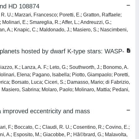
ound HD 108874
. U.; Marzari, Francesco; Poretti, E.; Gratton, Raffaele;
olinari, E.; Smareglia, R.; Affer, L.; Andreuzzi, G.;
yan, A.; Knapic, C.; Maldonado, J.; Masiero, S.; Nascimbeni,
 planets hosted by dwarf K-type stars: WASP-
zo, K.; Lanza, A. F.; Leto, G.; Southworth, J.; Bonomo, A.
olinari, Elena; Pagano, Isabella; Piotto, Giampaolo; Poretti,
erica; Borsato, Luca; Ciceri, S.; Damasso, Mario; di Fabrizio,
; Masiero, Sabrina; Molaro, Paolo; Molinaro, Mattia; Pedani,
a improved eccentricity and mass
ri, F.; Boccato, C.; Claudi, R. U.; Cosentino, R.; Covino, E.;
amini, A.; Esposito, M.; Giacobbe, P.; Hã©brard, G.; Malavolta,