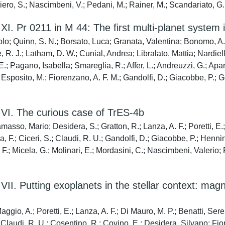
iero, S.; Nascimbeni, V.; Pedani, M.; Rainer, M.; Scandariato, G.
Pr 0211 in M 44: The first multi-planet system i
o; Quinn, S. N.; Borsato, Luca; Granata, Valentina; Bonomo, A. 
te, R. J.; Latham, D. W.; Cunial, Andrea; Libralato, Mattia; Nardi
, E.; Pagano, Isabella; Smareglia, R.; Affer, L.; Andreuzzi, G.; 
 Esposito, M.; Fiorenzano, A. F. M.; Gandolfi, D.; Giacobbe, P.; 
. The curious case of TrES-4b
asso, Mario; Desidera, S.; Gratton, R.; Lanza, A. F.; Poretti, E.;
 F.; Ciceri, S.; Claudi, R. U.; Gandolfi, D.; Giacobbe, P.; Hennin
.; Micela, G.; Molinari, E.; Mordasini, C.; Nascimbeni, Valerio;
Putting exoplanets in the stellar context: magnet
aggio, A.; Poretti, E.; Lanza, A. F.; Di Mauro, M. P.; Benatti, S
a; Claudi, R. U.; Cosentino, R.; Covino, E.; Desidera, Silvano; F