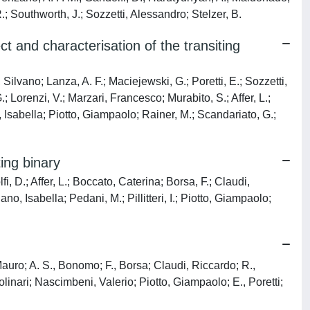
 R.; Southworth, J.; Sozzetti, Alessandro; Stelzer, B.
and characterisation of the transiting
ilvano; Lanza, A. F.; Maciejewski, G.; Poretti, E.; Sozzetti,
; Lorenzi, V.; Marzari, Francesco; Murabito, S.; Affer, L.;
 Isabella; Piotto, Giampaolo; Rainer, M.; Scandariato, G.;
ing binary
 D.; Affer, L.; Boccato, Caterina; Borsa, F.; Claudi,
, Isabella; Pedani, M.; Pillitteri, I.; Piotto, Giampaolo;
Mauro; A. S., Bonomo; F., Borsa; Claudi, Riccardo; R.,
linari; Nascimbeni, Valerio; Piotto, Giampaolo; E., Poretti;