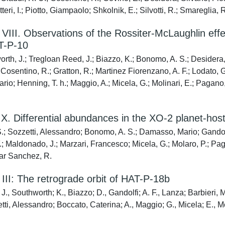
itteri, I.; Piotto, Giampaolo; Shkolnik, E.; Silvotti, R.; Smareglia,
 Observations of the Rossiter-McLaughlin effect 
T-P-10
rth, J.; Tregloan Reed, J.; Biazzo, K.; Bonomo, A. S.; Desidera, S
 Cosentino, R.; Gratton, R.; Martinez Fiorenzano, A. F.; Lodato, G.
io; Henning, T. h.; Maggio, A.; Micela, G.; Molinari, E.; Pagano,
Differential abundances in the XO-2 planet-host
.; Sozzetti, Alessandro; Bonomo, A. S.; Damasso, Mario; Gandolfi,
 Maldonado, J.; Marzari, Francesco; Micela, G.; Molaro, P.; Pagano
mar Sanchez, R.
: The retrograde orbit of HAT-P-18b
J., Southworth; K., Biazzo; D., Gandolfi; A. F., Lanza; Barbieri, 
ti, Alessandro; Boccato, Caterina; A., Maggio; G., Micela; E., Mo