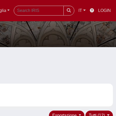
glia
IT
LOGIN
Esportazione
Tutti (12)