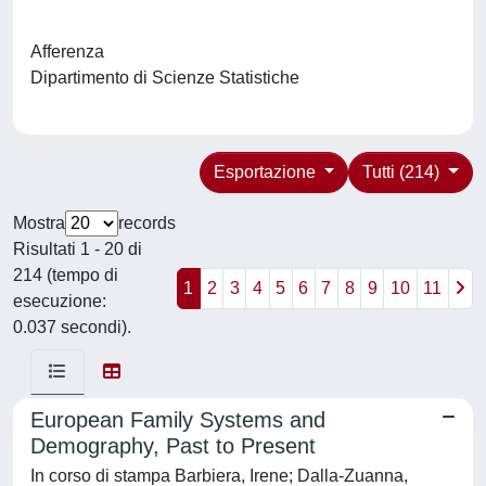
Afferenza
Dipartimento di Scienze Statistiche
Esportazione
Tutti (214)
Mostra
records
Risultati 1 - 20 di
214 (tempo di
1
2
3
4
5
6
7
8
9
10
11
esecuzione:
0.037 secondi).
European Family Systems and
Demography, Past to Present
In corso di stampa Barbiera, Irene; Dalla-Zuanna,