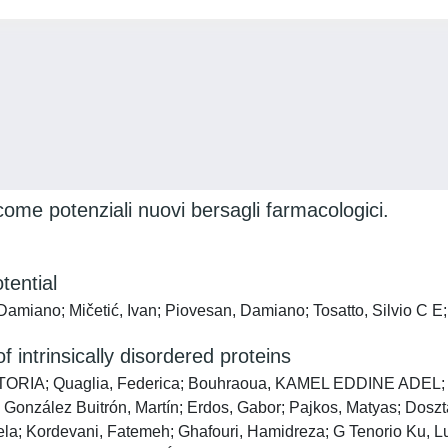
ome potenziali nuovi bersagli farmacologici.
tential
Damiano; Mičetić, Ivan; Piovesan, Damiano; Tosatto, Silvio C 
 intrinsically disordered proteins
IA; Quaglia, Federica; Bouhraoua, KAMEL EDDINE ADEL; Sagr
vo; González Buitrón, Martín; Erdos, Gabor; Pajkos, Matyas; D
a; Kordevani, Fatemeh; Ghafouri, Hamidreza; G Tenorio Ku, Lui