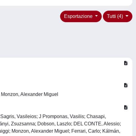
Esportazione
Tutti (4)
E; Monzon, Alexander Miguel
is, Vasileios; J Promponas, Vasilis; Chasapi,
osztányi, Zsuzsanna; Dobson, Laszlo; DEL CONTE, Alessio;
ggi; Monzon, Alexander Miguel; Ferrari, Carlo; Kálmán,