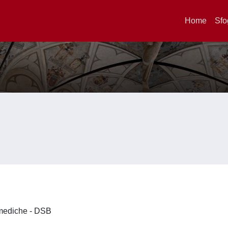
Home
Sfo
omediche - DSB