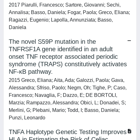
2017 Piarulli, Francesco; Sartore, Giovanni; Sechi,
Annalisa; Basso, Daniela; Fogar, Paola; Greco, Eliana;
Ragazzi, Eugenio; Lapolla, Annunziata; Basso,
Daniela
The novel S59P mutation in the
TNFRSF1A gene identified in an adult
onset TNF receptor associated periodic
syndrome (TRAPS) constitutively activates
NF-κB pathway.
2015 Greco, Eliana; Aita, Ada; Galozzi, Paola; Gava,
Alessandra; Sfriso, Paolo; Negm, Oh; Tighe, P; Caso,
Francesco; Navaglia, F; Dazzo, E; DE BORTOLI,
Marzia; Rampazzo, Alessandra; Obici, L; Donadei, S;
Merlini, G; Plebani, Mario; Todd, I; Basso, Daniela;
Punzi, Leonardo
TNFA Haplotype Genetic Testing Improves
HLA in Estimating the Risk of Celiac