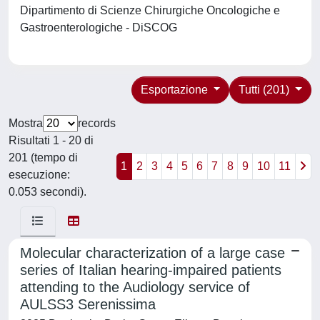
Dipartimento di Scienze Chirurgiche Oncologiche e
Gastroenterologiche - DiSCOG
Esportazione
Tutti (201)
Mostra
records
Risultati 1 - 20 di
201 (tempo di
1
2
3
4
5
6
7
8
9
10
11
esecuzione:
0.053 secondi).
Molecular characterization of a large case
series of Italian hearing-impaired patients
attending to the Audiology service of
AULSS3 Serenissima