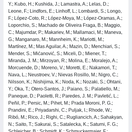
Y.; Kubo, H.; Kushida, J.; Lamastra, A.; Lelas, D.;
Leone, F.; Lindfors, E.; Linhoff, L.; Lombardi, S.; Longo,
F.; López-Coto, R.; López-Moya, M.; López-Oramas, A.;
Loporchio, S.; Machado de Oliveira Fraga, B.; Maggio,
C.; Majumdar, P.; Makariev, M.; Mallamaci, M.; Maneva,
G.; Manganaro, M.; Mannheim, K.; Mariotti, M.;
Martínez, M.; Mas Aguilar, A.; Mazin, D.; Menchiari, S.;
Mender, S.; Mićanović, S.; Miceli, D.; Miener, T.;
Miranda, J. M.; Mirzoyan, R.; Molina, E.; Moralejo, A.;
Morcuende, D.; Moreno, V.; Moretti, E.; Nakamori, T.;
Nava, L.; Neustroev, V.; Nievas Rosillo, M.; Nigro, C.;
Nilsson, K.; Nishijima, K.; Noda, K.; Nozaki, S.; Ohtani,
Y.; Oka, T.; Otero-Santos, J.; Paiano, S.; Palatiello, M.;
Paneque, D.; Paoletti, R.; Paredes, J. M.; Pavletić, L.;
Peñil, P.; Persic, M.; Pihet, M.; Prada Moroni, P. G.;
Prandini, E.; Priyadarshi, C.; Puljak, I.; Rhode, W.;
Ribó, M.; Rico, J.; Righi, C.; Rugliancich, A.; Sahakyan,
N.; Saito, T.; Sakurai, S.; Satalecka, K.; Saturni, F. G.;
Schleicher, B.; Schmidt, K.; Schmuckermaier, F.;