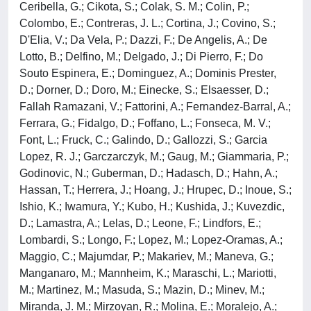
Ceribella, G.; Cikota, S.; Colak, S. M.; Colin, P.;
Colombo, E.; Contreras, J. L.; Cortina, J.; Covino, S.;
D'Elia, V.; Da Vela, P.; Dazzi, F.; De Angelis, A.; De
Lotto, B.; Delfino, M.; Delgado, J.; Di Pierro, F.; Do
Souto Espinera, E.; Dominguez, A.; Dominis Prester,
D.; Dorner, D.; Doro, M.; Einecke, S.; Elsaesser, D.;
Fallah Ramazani, V.; Fattorini, A.; Fernandez-Barral, A.;
Ferrara, G.; Fidalgo, D.; Foffano, L.; Fonseca, M. V.;
Font, L.; Fruck, C.; Galindo, D.; Gallozzi, S.; Garcia
Lopez, R. J.; Garczarczyk, M.; Gaug, M.; Giammaria, P.;
Godinovic, N.; Guberman, D.; Hadasch, D.; Hahn, A.;
Hassan, T.; Herrera, J.; Hoang, J.; Hrupec, D.; Inoue, S.;
Ishio, K.; Iwamura, Y.; Kubo, H.; Kushida, J.; Kuvezdic,
D.; Lamastra, A.; Lelas, D.; Leone, F.; Lindfors, E.;
Lombardi, S.; Longo, F.; Lopez, M.; Lopez-Oramas, A.;
Maggio, C.; Majumdar, P.; Makariev, M.; Maneva, G.;
Manganaro, M.; Mannheim, K.; Maraschi, L.; Mariotti,
M.; Martinez, M.; Masuda, S.; Mazin, D.; Minev, M.;
Miranda, J. M.; Mirzoyan, R.; Molina, E.; Moralejo, A.;