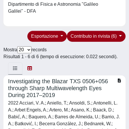
Dipartimento di Fisica e Astronomia "Galileo
Galilei" - DFA
Esportazione
Contributo in rivista (6)
Mostra
records
Risultati 1 - 6 di 6 (tempo di esecuzione: 0.022 secondi).
Investigating the Blazar TXS 0506+056
through Sharp Multiwavelength Eyes
During 2017–2019
2022 Acciari, V. A.; Aniello, T.; Ansoldi, S.; Antonelli, L.
A.; Arbet Engels, A.; Artero, M.; Asano, K.; Baack, D.;
Babić, A.; Baquero, A.; Barres de Almeida, U.; Barrio, J.
A.; Batković, I.; Becerra González, J.; Bednarek, W.;