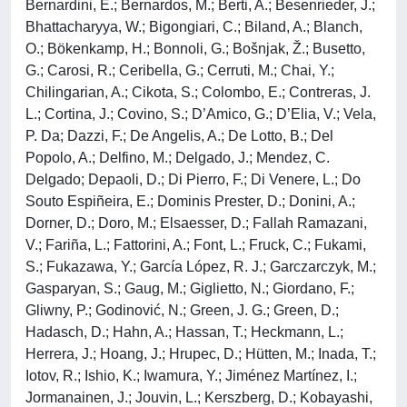
Bernardini, E.; Bernardos, M.; Berti, A.; Besenrieder, J.;
Bhattacharyya, W.; Bigongiari, C.; Biland, A.; Blanch,
O.; Bökenkamp, H.; Bonnoli, G.; Bošnjak, Ž.; Busetto,
G.; Carosi, R.; Ceribella, G.; Cerruti, M.; Chai, Y.;
Chilingarian, A.; Cikota, S.; Colombo, E.; Contreras, J.
L.; Cortina, J.; Covino, S.; D’Amico, G.; D’Elia, V.; Vela,
P. Da; Dazzi, F.; De Angelis, A.; De Lotto, B.; Del
Popolo, A.; Delfino, M.; Delgado, J.; Mendez, C.
Delgado; Depaoli, D.; Di Pierro, F.; Di Venere, L.; Do
Souto Espiñeira, E.; Dominis Prester, D.; Donini, A.;
Dorner, D.; Doro, M.; Elsaesser, D.; Fallah Ramazani,
V.; Fariña, L.; Fattorini, A.; Font, L.; Fruck, C.; Fukami,
S.; Fukazawa, Y.; García López, R. J.; Garczarczyk, M.;
Gasparyan, S.; Gaug, M.; Giglietto, N.; Giordano, F.;
Gliwny, P.; Godinović, N.; Green, J. G.; Green, D.;
Hadasch, D.; Hahn, A.; Hassan, T.; Heckmann, L.;
Herrera, J.; Hoang, J.; Hrupec, D.; Hütten, M.; Inada, T.;
Iotov, R.; Ishio, K.; Iwamura, Y.; Jiménez Martínez, I.;
Jormanainen, J.; Jouvin, L.; Kerszberg, D.; Kobayashi,