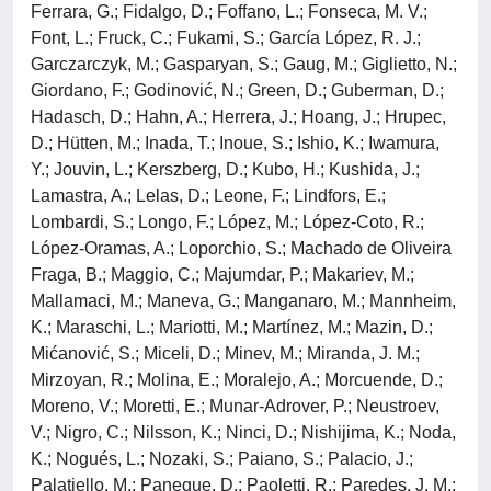
Ferrara, G.; Fidalgo, D.; Foffano, L.; Fonseca, M. V.;
Font, L.; Fruck, C.; Fukami, S.; García López, R. J.;
Garczarczyk, M.; Gasparyan, S.; Gaug, M.; Giglietto, N.;
Giordano, F.; Godinović, N.; Green, D.; Guberman, D.;
Hadasch, D.; Hahn, A.; Herrera, J.; Hoang, J.; Hrupec,
D.; Hütten, M.; Inada, T.; Inoue, S.; Ishio, K.; Iwamura,
Y.; Jouvin, L.; Kerszberg, D.; Kubo, H.; Kushida, J.;
Lamastra, A.; Lelas, D.; Leone, F.; Lindfors, E.;
Lombardi, S.; Longo, F.; López, M.; López-Coto, R.;
López-Oramas, A.; Loporchio, S.; Machado de Oliveira
Fraga, B.; Maggio, C.; Majumdar, P.; Makariev, M.;
Mallamaci, M.; Maneva, G.; Manganaro, M.; Mannheim,
K.; Maraschi, L.; Mariotti, M.; Martínez, M.; Mazin, D.;
Mićanović, S.; Miceli, D.; Minev, M.; Miranda, J. M.;
Mirzoyan, R.; Molina, E.; Moralejo, A.; Morcuende, D.;
Moreno, V.; Moretti, E.; Munar-Adrover, P.; Neustroev,
V.; Nigro, C.; Nilsson, K.; Ninci, D.; Nishijima, K.; Noda,
K.; Nogués, L.; Nozaki, S.; Paiano, S.; Palacio, J.;
Palatiello, M.; Paneque, D.; Paoletti, R.; Paredes, J. M.;