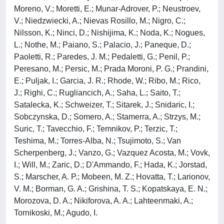
Moreno, V.; Moretti, E.; Munar-Adrover, P.; Neustroev,
V.; Niedzwiecki, A.; Nievas Rosillo, M.; Nigro, C.;
Nilsson, K.; Ninci, D.; Nishijima, K.; Noda, K.; Nogues,
L.; Nothe, M.; Paiano, S.; Palacio, J.; Paneque, D.;
Paoletti, R.; Paredes, J. M.; Pedaletti, G.; Penil, P.;
Peresano, M.; Persic, M.; Prada Moroni, P. G.; Prandini,
E.; Puljak, I.; Garcia, J. R.; Rhode, W.; Ribo, M.; Rico,
J.; Righi, C.; Rugliancich, A.; Saha, L.; Saito, T.;
Satalecka, K.; Schweizer, T.; Sitarek, J.; Snidaric, I.;
Sobczynska, D.; Somero, A.; Stamerra, A.; Strzys, M.;
Suric, T.; Tavecchio, F.; Temnikov, P.; Terzic, T.;
Teshima, M.; Torres-Alba, N.; Tsujimoto, S.; Van
Scherpenberg, J.; Vanzo, G.; Vazquez Acosta, M.; Vovk,
I.; Will, M.; Zaric, D.; D'Ammando, F.; Hada, K.; Jorstad,
S.; Marscher, A. P.; Mobeen, M. Z.; Hovatta, T.; Larionov,
V. M.; Borman, G. A.; Grishina, T. S.; Kopatskaya, E. N.;
Morozova, D. A.; Nikiforova, A. A.; Lahteenmaki, A.;
Tornikoski, M.; Agudo, I.