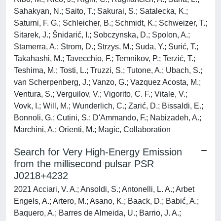
Sahakyan, N.; Saito, T.; Sakurai, S.; Satalecka, K.;
Saturni, F. G.; Schleicher, B.; Schmidt, K.; Schweizer, T.;
Sitarek, J.; Šnidarić, I.; Sobczynska, D.; Spolon, A.;
Stamerra, A.; Strom, D.; Strzys, M.; Suda, Y.; Surić, T.;
Takahashi, M.; Tavecchio, F.; Temnikov, P.; Terzić, T.;
Teshima, M.; Tosti, L.; Truzzi, S.; Tutone, A.; Ubach, S.;
van Scherpenberg, J.; Vanzo, G.; Vazquez Acosta, M.;
Ventura, S.; Verguilov, V.; Vigorito, C. F.; Vitale, V.;
Vovk, I.; Will, M.; Wunderlich, C.; Zarić, D.; Bissaldi, E.;
Bonnoli, G.; Cutini, S.; D'Ammando, F.; Nabizadeh, A.;
Marchini, A.; Orienti, M.; Magic, Collaboration
Search for Very High-Energy Emission
from the millisecond pulsar PSR
J0218+4232
2021 Acciari, V. A.; Ansoldi, S.; Antonelli, L. A.; Arbet
Engels, A.; Artero, M.; Asano, K.; Baack, D.; Babić, A.;
Baquero, A.; Barres de Almeida, U.; Barrio, J. A.;