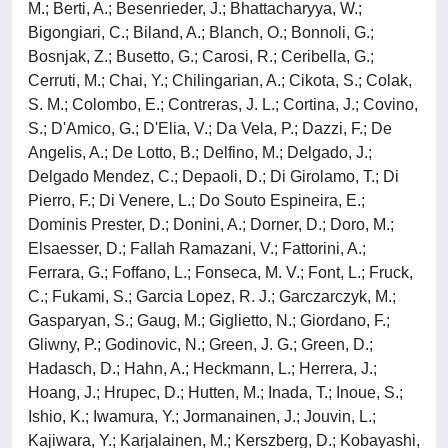
M.; Berti, A.; Besenrieder, J.; Bhattacharyya, W.;
Bigongiari, C.; Biland, A.; Blanch, O.; Bonnoli, G.;
Bosnjak, Z.; Busetto, G.; Carosi, R.; Ceribella, G.;
Cerruti, M.; Chai, Y.; Chilingarian, A.; Cikota, S.; Colak,
S. M.; Colombo, E.; Contreras, J. L.; Cortina, J.; Covino,
S.; D'Amico, G.; D'Elia, V.; Da Vela, P.; Dazzi, F.; De
Angelis, A.; De Lotto, B.; Delfino, M.; Delgado, J.;
Delgado Mendez, C.; Depaoli, D.; Di Girolamo, T.; Di
Pierro, F.; Di Venere, L.; Do Souto Espineira, E.;
Dominis Prester, D.; Donini, A.; Dorner, D.; Doro, M.;
Elsaesser, D.; Fallah Ramazani, V.; Fattorini, A.;
Ferrara, G.; Foffano, L.; Fonseca, M. V.; Font, L.; Fruck,
C.; Fukami, S.; Garcia Lopez, R. J.; Garczarczyk, M.;
Gasparyan, S.; Gaug, M.; Giglietto, N.; Giordano, F.;
Gliwny, P.; Godinovic, N.; Green, J. G.; Green, D.;
Hadasch, D.; Hahn, A.; Heckmann, L.; Herrera, J.;
Hoang, J.; Hrupec, D.; Hutten, M.; Inada, T.; Inoue, S.;
Ishio, K.; Iwamura, Y.; Jormanainen, J.; Jouvin, L.;
Kajiwara, Y.; Karjalainen, M.; Kerszberg, D.; Kobayashi,