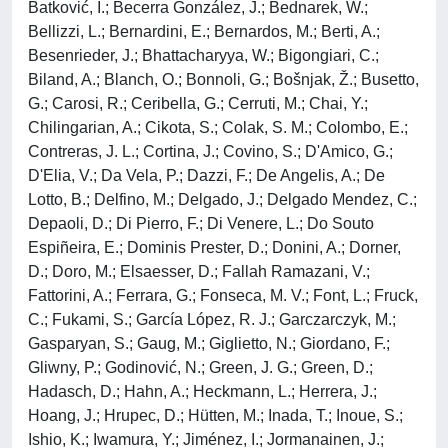
Batković, I.; Becerra González, J.; Bednarek, W.;
Bellizzi, L.; Bernardini, E.; Bernardos, M.; Berti, A.;
Besenrieder, J.; Bhattacharyya, W.; Bigongiari, C.;
Biland, A.; Blanch, O.; Bonnoli, G.; Bošnjak, Ž.; Busetto,
G.; Carosi, R.; Ceribella, G.; Cerruti, M.; Chai, Y.;
Chilingarian, A.; Cikota, S.; Colak, S. M.; Colombo, E.;
Contreras, J. L.; Cortina, J.; Covino, S.; D'Amico, G.;
D'Elia, V.; Da Vela, P.; Dazzi, F.; De Angelis, A.; De
Lotto, B.; Delfino, M.; Delgado, J.; Delgado Mendez, C.;
Depaoli, D.; Di Pierro, F.; Di Venere, L.; Do Souto
Espiñeira, E.; Dominis Prester, D.; Donini, A.; Dorner,
D.; Doro, M.; Elsaesser, D.; Fallah Ramazani, V.;
Fattorini, A.; Ferrara, G.; Fonseca, M. V.; Font, L.; Fruck,
C.; Fukami, S.; García López, R. J.; Garczarczyk, M.;
Gasparyan, S.; Gaug, M.; Giglietto, N.; Giordano, F.;
Gliwny, P.; Godinović, N.; Green, J. G.; Green, D.;
Hadasch, D.; Hahn, A.; Heckmann, L.; Herrera, J.;
Hoang, J.; Hrupec, D.; Hütten, M.; Inada, T.; Inoue, S.;
Ishio, K.; Iwamura, Y.; Jiménez, I.; Jormanainen, J.;