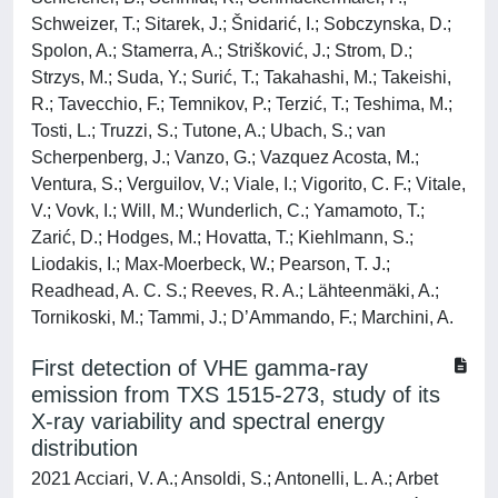
Schweizer, T.; Sitarek, J.; Šnidarić, I.; Sobczynska, D.;
Spolon, A.; Stamerra, A.; Strišković, J.; Strom, D.;
Strzys, M.; Suda, Y.; Surić, T.; Takahashi, M.; Takeishi,
R.; Tavecchio, F.; Temnikov, P.; Terzić, T.; Teshima, M.;
Tosti, L.; Truzzi, S.; Tutone, A.; Ubach, S.; van
Scherpenberg, J.; Vanzo, G.; Vazquez Acosta, M.;
Ventura, S.; Verguilov, V.; Viale, I.; Vigorito, C. F.; Vitale,
V.; Vovk, I.; Will, M.; Wunderlich, C.; Yamamoto, T.;
Zarić, D.; Hodges, M.; Hovatta, T.; Kiehlmann, S.;
Liodakis, I.; Max-Moerbeck, W.; Pearson, T. J.;
Readhead, A. C. S.; Reeves, R. A.; Lähteenmäki, A.;
Tornikoski, M.; Tammi, J.; D’Ammando, F.; Marchini, A.
First detection of VHE gamma-ray
emission from TXS 1515-273, study of its
X-ray variability and spectral energy
distribution
2021 Acciari, V. A.; Ansoldi, S.; Antonelli, L. A.; Arbet