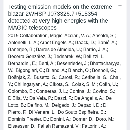
Testing emission models on the extreme
blazar 2WHSP J073326.7+515354
detected at very high energies with the
MAGIC telescopes
2019 Collaboration, Magic; Acciari, V. A.; Ansoldi, S.;
Antonelli, L. A.; Arbet Engels, A.; Baack, D.; Babić, A.;
Banerjee, B.; Barres de Almeida, U.; Barrio, J. A.;
Becerra González, J.; Bednarek, W.; Bellizzi, L.;
Bernardini, E.; Berti, A.; Besenrieder, J.; Bhattacharyya,
W.; Bigongiari, C.; Biland, A.; Blanch, O.; Bonnoli, G.;
Bošnjak, Ž.; Busetto, G.; Carosi, R.; Ceribella, G.; Chai,
Y.; Chilingaryan, A.; Cikota, S.; Colak, S. M.; Colin, U.;
Colombo, E.; Contreras, J. L.; Cortina, J.; Covino, S.;
D'Elia, V.; Da Vela, P.; Dazzi, F.; De Angelis, A.; De
Lotto, B.; Delfino, M.; Delgado, J.; Depaoli, D.; Di
Pierro, F.; Di Venere, L.; Do Souto Espiñeira, E.;
Dominis Prester, D.; Donini, A.; Dorner, D.; Doro, M.;
Elsaesser, D.; Fallah Ramazani, V.; Fattorini, A.;