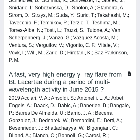
Schleicher, B.; Schmidt, K.; Schweizer, T.; Sitarek, J.;
Snidaric, I.; Sobczynska, D.; Spolon, A.; Stamerra, A.;
Strom, D.; Strzys, M.; Suda, Y.; Suric, T.; Takahashi, M.;
Tavecchio, F.; Temnikov, P.; Terzic, T.; Teshima, M.;
Torres-Alba, N.; Tosti, L.; Truzzi, S.; Tutone, A.; Van
Scherpenberg, J.; Vanzo, G.; Vazquez Acosta, M.;
Ventura, S.; Verguilov, V.; Vigorito, C. F.; Vitale, V.;
Vovk, I.; Will, M.; Zaric, D.; Hirotani, K.; Saz Parkinson,
P. M.
A fast, very-high-energy γ -ray flare from
BL Lacertae during a period of multi-
wavelength activity in June 2015 ?
2019 Acciari, V. A.; Ansoldi, S.; Antonelli, L. A.; Arbet
Engels, A.; Baack, D.; Babic, A.; Banerjee, B.; Bangale,
P.; Barres De Almeida, U.; Barrio, J. A.; Becerra
Gonzalez, J.; Bednarek, W.; Bernardini, E.; Berti, A.;
Besenrieder, J.; Bhattacharyya, W.; Bigongiari, C.;
Biland, A.; Blanch, O.; Bonnoli, G.; Carosi, R.;