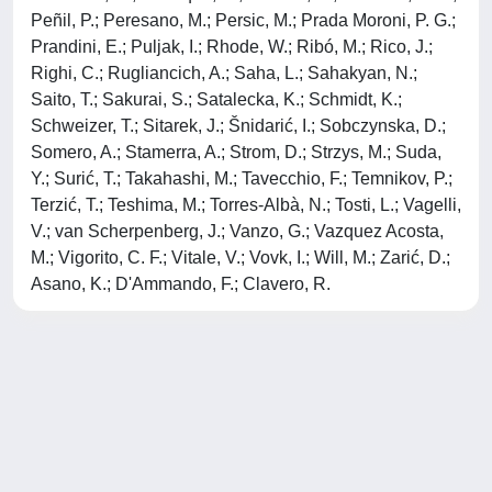
Peñil, P.; Peresano, M.; Persic, M.; Prada Moroni, P. G.;
Prandini, E.; Puljak, I.; Rhode, W.; Ribó, M.; Rico, J.;
Righi, C.; Rugliancich, A.; Saha, L.; Sahakyan, N.;
Saito, T.; Sakurai, S.; Satalecka, K.; Schmidt, K.;
Schweizer, T.; Sitarek, J.; Šnidarić, I.; Sobczynska, D.;
Somero, A.; Stamerra, A.; Strom, D.; Strzys, M.; Suda,
Y.; Surić, T.; Takahashi, M.; Tavecchio, F.; Temnikov, P.;
Terzić, T.; Teshima, M.; Torres-Albà, N.; Tosti, L.; Vagelli,
V.; van Scherpenberg, J.; Vanzo, G.; Vazquez Acosta,
M.; Vigorito, C. F.; Vitale, V.; Vovk, I.; Will, M.; Zarić, D.;
Asano, K.; D'Ammando, F.; Clavero, R.
Powered by
IRIS
-
about IRIS
-
Utilizzo dei cookie
-
Privacy
Copyright © 2026