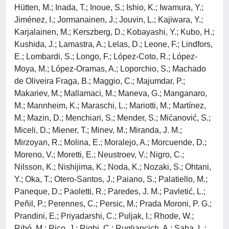
Hütten, M.; Inada, T.; Inoue, S.; Ishio, K.; Iwamura, Y.;
Jiménez, I.; Jormanainen, J.; Jouvin, L.; Kajiwara, Y.;
Karjalainen, M.; Kerszberg, D.; Kobayashi, Y.; Kubo, H.;
Kushida, J.; Lamastra, A.; Lelas, D.; Leone, F.; Lindfors,
E.; Lombardi, S.; Longo, F.; López-Coto, R.; López-
Moya, M.; López-Oramas, A.; Loporchio, S.; Machado
de Oliveira Fraga, B.; Maggio, C.; Majumdar, P.;
Makariev, M.; Mallamaci, M.; Maneva, G.; Manganaro,
M.; Mannheim, K.; Maraschi, L.; Mariotti, M.; Martínez,
M.; Mazin, D.; Menchiari, S.; Mender, S.; Mićanović, S.;
Miceli, D.; Miener, T.; Minev, M.; Miranda, J. M.;
Mirzoyan, R.; Molina, E.; Moralejo, A.; Morcuende, D.;
Moreno, V.; Moretti, E.; Neustroev, V.; Nigro, C.;
Nilsson, K.; Nishijima, K.; Noda, K.; Nozaki, S.; Ohtani,
Y.; Oka, T.; Otero-Santos, J.; Paiano, S.; Palatiello, M.;
Paneque, D.; Paoletti, R.; Paredes, J. M.; Pavletić, L.;
Peñil, P.; Perennes, C.; Persic, M.; Prada Moroni, P. G.;
Prandini, E.; Priyadarshi, C.; Puljak, I.; Rhode, W.;
Ribó, M.; Rico, J.; Righi, C.; Rugliancich, A.; Saha, L.;