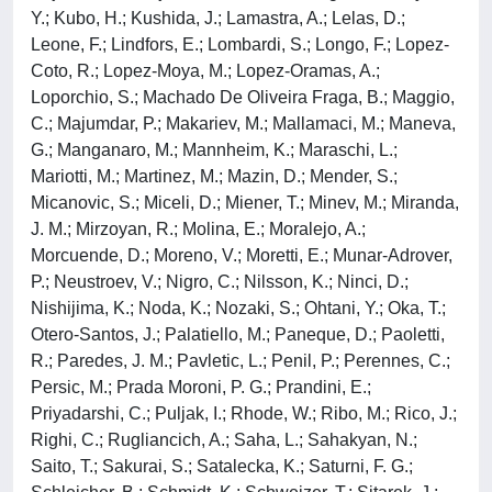
Y.; Kubo, H.; Kushida, J.; Lamastra, A.; Lelas, D.;
Leone, F.; Lindfors, E.; Lombardi, S.; Longo, F.; Lopez-
Coto, R.; Lopez-Moya, M.; Lopez-Oramas, A.;
Loporchio, S.; Machado De Oliveira Fraga, B.; Maggio,
C.; Majumdar, P.; Makariev, M.; Mallamaci, M.; Maneva,
G.; Manganaro, M.; Mannheim, K.; Maraschi, L.;
Mariotti, M.; Martinez, M.; Mazin, D.; Mender, S.;
Micanovic, S.; Miceli, D.; Miener, T.; Minev, M.; Miranda,
J. M.; Mirzoyan, R.; Molina, E.; Moralejo, A.;
Morcuende, D.; Moreno, V.; Moretti, E.; Munar-Adrover,
P.; Neustroev, V.; Nigro, C.; Nilsson, K.; Ninci, D.;
Nishijima, K.; Noda, K.; Nozaki, S.; Ohtani, Y.; Oka, T.;
Otero-Santos, J.; Palatiello, M.; Paneque, D.; Paoletti,
R.; Paredes, J. M.; Pavletic, L.; Penil, P.; Perennes, C.;
Persic, M.; Prada Moroni, P. G.; Prandini, E.;
Priyadarshi, C.; Puljak, I.; Rhode, W.; Ribo, M.; Rico, J.;
Righi, C.; Rugliancich, A.; Saha, L.; Sahakyan, N.;
Saito, T.; Sakurai, S.; Satalecka, K.; Saturni, F. G.;