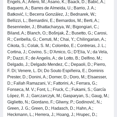
Engels, A.; Artero, M.; Asano, K.; Baack, D.; Babić, A.;
Baquero, A.; Barres de Almeida, U.; Barrio, J. A.;
Batković, I.; Becerra González, J.; Bednarek, W.;
Bellizzi, L.; Bernardini, E.; Bernardos, M.; Berti, A.;
Besenrieder, J.; Bhattacharyya, W.; Bigongiari, C.;
Biland, A.; Blanch, O.; Bošnjak, Ž.; Busetto, G.; Carosi,
R.; Ceribella, G.; Cerruti, M.; Chai, Y.; Chilingarian, A.;
Cikota, S.; Colak, S. M.; Colombo, E.; Contreras, J. L.;
Cortina, J.; Covino, S.; D'Amico, G.; D'Elia, V.; da Vela,
P.; Dazzi, F.; de Angelis, A.; de Lotto, B.; Delfino, M.;
Delgado, J.; Delgado Mendez, C.; Depaoli, D.; Pierro,
F. Di; Venere, L. Di; Do Souto Espiñeira, E.; Dominis
Prester, D.; Donini, A.; Dorner, D.; Doro, M.; Elsaesser,
D.; Fallah Ramazani, V.; Fattorini, A.; Ferrara, G.;
Fonseca, M. V.; Font, L.; Fruck, C.; Fukami, S.; García
López, R. J.; Garczarczyk, M.; Gasparyan, S.; Gaug, M.;
Giglietto, N.; Giordano, F.; Gliwny, P.; Godinović, N.;
Green, J. G.; Green, D.; Hadasch, D.; Hahn, A.;
Heckmann, L.; Herrera, J.; Hoang, J.; Hrupec, D.;