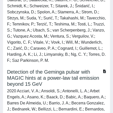
Schmidt, K.; Schweizer, T.; Sitarek, J.; Šnidarić, I.;
Sobczynska, D.; Spolon, A.; Stamerra, A.; Strom, D.;
Strzys, M.; Suda, Y.; Surić, T.; Takahashi, M.; Tavecchio,
F.; Temnikov, P.; Terzić, T.; Teshima, M.; Tosti, L.; Truzzi,
S.; Tutone, A.; Ubach, S.; van Scherpenberg, J.; Vanzo,
G.; Vazquez Acosta, M.; Ventura, S.; Verguilov, V.;
Vigorito, C. F.; Vitale, V.; Vovk, I.; Will, M.; Wunderlich,
C.; Zarić, D.; Caraveo, P. A.; Cognard, I.; Guillemot, L.;
Harding, A. K.; Li, J.; Limyansky, B.; Ng, C. Y.; Torres, D.
F.; Saz Parkinson, P. M.
Detection of the Geminga pulsar with
MAGIC hints at a power-law tail emission
beyond 15 GeV
2020 Acciari, V. A.; Ansoldi, S.; Antonelli, L. A.; Arbet
Engels, A.; Asano, K.; Baack, D.; Babic, A.; Baquero, A.;
Barres De Almeida, U.; Barrio, J. A.; Becerra Gonzalez,
J.; Bednarek, W.; Bellizzi, L.; Bernardini, E.; Bernardos,