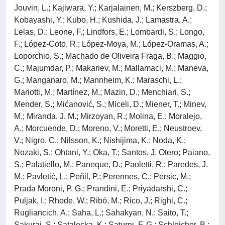
Jouvin, L.; Kajiwara, Y.; Karjalainen, M.; Kerszberg, D.;
Kobayashi, Y.; Kubo, H.; Kushida, J.; Lamastra, A.;
Lelas, D.; Leone, F.; Lindfors, E.; Lombardi, S.; Longo,
F.; López-Coto, R.; López-Moya, M.; López-Oramas, A.;
Loporchio, S.; Machado de Oliveira Fraga, B.; Maggio,
C.; Majumdar, P.; Makariev, M.; Mallamaci, M.; Maneva,
G.; Manganaro, M.; Mannheim, K.; Maraschi, L.;
Mariotti, M.; Martínez, M.; Mazin, D.; Menchiari, S.;
Mender, S.; Mićanović, S.; Miceli, D.; Miener, T.; Minev,
M.; Miranda, J. M.; Mirzoyan, R.; Molina, E.; Moralejo,
A.; Morcuende, D.; Moreno, V.; Moretti, E.; Neustroev,
V.; Nigro, C.; Nilsson, K.; Nishijima, K.; Noda, K.;
Nozaki, S.; Ohtani, Y.; Oka, T.; Santos, J. Otero; Paiano,
S.; Palatiello, M.; Paneque, D.; Paoletti, R.; Paredes, J.
M.; Pavletić, L.; Peñil, P.; Perennes, C.; Persic, M.;
Prada Moroni, P. G.; Prandini, E.; Priyadarshi, C.;
Puljak, I.; Rhode, W.; Ribó, M.; Rico, J.; Righi, C.;
Rugliancich, A.; Saha, L.; Sahakyan, N.; Saito, T.;
Sakurai, S.; Satalecka, K.; Saturni, F. G.; Schleicher, B.;