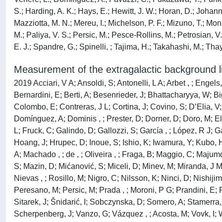
S.; Harding, A. K.; Hays, E.; Hewitt, J. W.; Horan, D.; Johann
Mazziotta, M. N.; Mereu, I.; Michelson, P. F.; Mizuno, T.; Monz
M.; Paliya, V. S.; Persic, M.; Pesce-Rollins, M.; Petrosian, V.
E. J.; Spandre, G.; Spinelli, ; Tajima, H.; Takahashi, M.; Thay
Measurement of the extragalactic background 
2019 Acciari, V A; Ansoldi, S; Antonelli, L A; Arbet , ; Engels
Bernardini, E; Berti, A; Besenrieder, J; Bhattacharyya, W; Bi
Colombo, E; Contreras, J L; Cortina, J; Covino, S; D’Elia, V; Da
Domínguez, A; Dominis , ; Prester, D; Dorner, D; Doro, M; El
L; Fruck, C; Galindo, D; Gallozzi, S; García , ; López, R J
Hoang, J; Hrupec, D; Inoue, S; Ishio, K; Iwamura, Y; Kubo, 
A; Machado , ; de , ; Oliveira , ; Fraga, B; Maggio, C; Maj
S; Mazin, D; Mićanović, S; Miceli, D; Minev, M; Miranda, J 
Nievas , ; Rosillo, M; Nigro, C; Nilsson, K; Ninci, D; Nishij
Peresano, M; Persic, M; Prada , ; Moroni, P G; Prandini, E; 
Sitarek, J; Šnidarić, I; Sobczynska, D; Somero, A; Stamerra, 
Scherpenberg, J; Vanzo, G; Vázquez , ; Acosta, M; Vovk, I; W