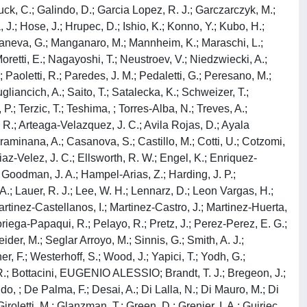
uck, C.; Galindo, D.; Garcia Lopez, R. J.; Garczarczyk, M.;
.; Hose, J.; Hrupec, D.; Ishio, K.; Konno, Y.; Kubo, H.;
 Maneva, G.; Manganaro, M.; Mannheim, K.; Maraschi, L.;
oretti, E.; Nagayoshi, T.; Neustroev, V.; Niedzwiecki, A.;
 Paoletti, R.; Paredes, J. M.; Pedaletti, G.; Peresano, M.;
ugliancich, A.; Saito, T.; Satalecka, K.; Schweizer, T.;
P.; Terzic, T.; Teshima, ; Torres-Alba, N.; Treves, A.;
o, R.; Arteaga-Velazquez, J. C.; Avila Rojas, D.; Ayala
rraminana, A.; Casanova, S.; Castillo, M.; Cotti, U.; Cotzomi,
az-Velez, J. C.; Ellsworth, R. W.; Engel, K.; Enriquez-
; Goodman, J. A.; Hampel-Arias, Z.; Harding, J. P.;
 A.; Lauer, R. J.; Lee, W. H.; Lennarz, D.; Leon Vargas, H.;
artinez-Castellanos, I.; Martinez-Castro, J.; Martinez-Huerta,
riega-Papaqui, R.; Pelayo, R.; Pretz, J.; Perez-Perez, E. G.;
er, M.; Seglar Arroyo, M.; Sinnis, G.; Smith, A. J.;
ner, F.; Westerhoff, S.; Wood, J.; Yapici, T.; Yodh, G.;
no, R.; Bottacini, EUGENIO ALESSIO; Brandt, T. J.; Bregeon, J.;
do, ; De Palma, F.; Desai, A.; Di Lalla, N.; Di Mauro, M.; Di
roletti, M.; Glanzman, T.; Green, D.; Grenier, I. A.; Guiriec,