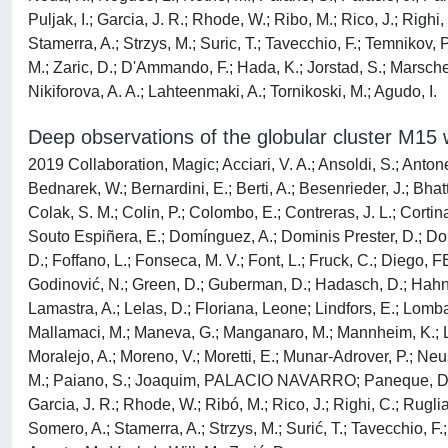
Puljak, I.; Garcia, J. R.; Rhode, W.; Ribo, M.; Rico, J.; Righi
Stamerra, A.; Strzys, M.; Suric, T.; Tavecchio, F.; Temnikov, 
M.; Zaric, D.; D'Ammando, F.; Hada, K.; Jorstad, S.; Marscher
Nikiforova, A. A.; Lahteenmaki, A.; Tornikoski, M.; Agudo, I.
Deep observations of the globular cluster M15
2019 Collaboration, Magic; Acciari, V. A.; Ansoldi, S.; Antone
Bednarek, W.; Bernardini, E.; Berti, A.; Besenrieder, J.; Bhat
Colak, S. M.; Colin, P.; Colombo, E.; Contreras, J. L.; Cortina,
Souto Espiñera, E.; Domínguez, A.; Dominis Prester, D.; Dorn
D.; Foffano, L.; Fonseca, M. V.; Font, L.; Fruck, C.; Dieg
Godinović, N.; Green, D.; Guberman, D.; Hadasch, D.; Hahn, 
Lamastra, A.; Lelas, D.; Floriana, Leone; Lindfors, E.; Lomb
Mallamaci, M.; Maneva, G.; Manganaro, M.; Mannheim, K.; Lor
Moralejo, A.; Moreno, V.; Moretti, E.; Munar-Adrover, P.; Neus
M.; Paiano, S.; Joaquim, PALACIO NAVARRO; Paneque, D.; Paole
Garcia, J. R.; Rhode, W.; Ribó, M.; Rico, J.; Righi, C.; Rugli
Somero, A.; Stamerra, A.; Strzys, M.; Surić, T.; Tavecchio, F