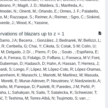
brano, P.; Magill, J. D.; Maldera, S.; Manfreda, A.;
modei, N.; Orienti, M.; Orlando, E.; Ormes, J. F.; Palatiello,
ano, M.; Razzaque, S.; Reimer, A.; Reimer, ; Sgro, C.; Siskind,
alverde, J.; Wood, K.; Yassine,
ations of blazars up to z = 1
 Barrio, J A; Becerra , ; González, J; Bednarek, W; Bellizzi, L;
 R; Ceribella, G; Chai, Y; Cikota, S; Colak, S M; Colin, U;
M; Delgado, J; Di , ; Pierro, F; Do , ; Souto , ; Espiñeira, E;
l, A; Ferrara, G; Fidalgo, D; Foffano, L; Fonseca, M V; Font,
; Guberman, D; Hadasch, D; Hahn, A; Hassan, T; Herrera, J;
ombardi, S; Longo, F; López, M; López-Coto, R; López-Oramas,
annheim, K; Maraschi, L; Mariotti, M; Martínez, M; Masuda,
 Moretti, E; Munar-Adrover, P; Neustroev, V; Niedzwiecki, A;
iello, M; Paneque, D; Paoletti, R; Paredes, J M; Peñil, P;
Saha, L; Sahakyan, N; Saito, T; Satalecka, K; Schweizer, T;
ć, T; Teshima, M; Torres-Albà, N; Tsujimoto, S; van , ;