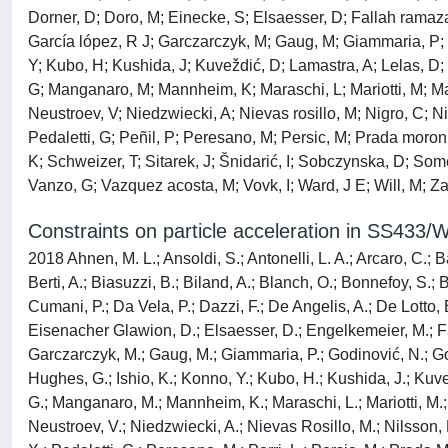
Dorner, D; Doro, M; Einecke, S; Elsaesser, D; Fallah ramazani
García lópez, R J; Garczarczyk, M; Gaug, M; Giammaria, P; 
Y; Kubo, H; Kushida, J; Kuveždić, D; Lamastra, A; Lelas, D
G; Manganaro, M; Mannheim, K; Maraschi, L; Mariotti, M; Mar
Neustroev, V; Niedzwiecki, A; Nievas rosillo, M; Nigro, C; N
Pedaletti, G; Peñil, P; Peresano, M; Persic, M; Prada moroni,
K; Schweizer, T; Sitarek, J; Šnidarić, I; Sobczynska, D; Some
Vanzo, G; Vazquez acosta, M; Vovk, I; Ward, J E; Will, M; Z
Constraints on particle acceleration in SS43
2018 Ahnen, M. L.; Ansoldi, S.; Antonelli, L. A.; Arcaro, C.; 
Berti, A.; Biasuzzi, B.; Biland, A.; Blanch, O.; Bonnefoy, S.; B
Cumani, P.; Da Vela, P.; Dazzi, F.; De Angelis, A.; De Lotto,
Eisenacher Glawion, D.; Elsaesser, D.; Engelkemeier, M.; Fal
Garczarczyk, M.; Gaug, M.; Giammaria, P.; Godinović, N.; Gor
Hughes, G.; Ishio, K.; Konno, Y.; Kubo, H.; Kushida, J.; Kuv
G.; Manganaro, M.; Mannheim, K.; Maraschi, L.; Mariotti, M.; 
Neustroev, V.; Niedzwiecki, A.; Nievas Rosillo, M.; Nilsson, 