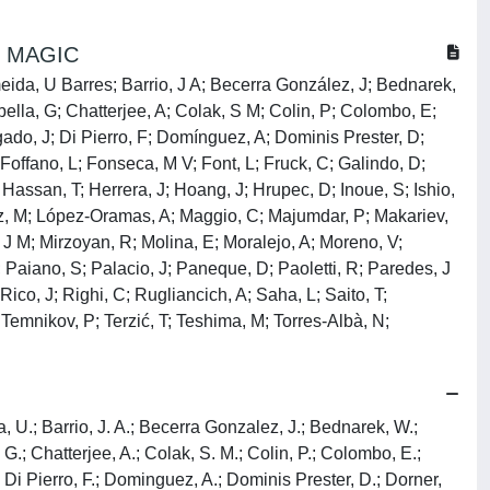
by MAGIC
lmeida, U Barres; Barrio, J A; Becerra González, J; Bednarek,
bella, G; Chatterjee, A; Colak, S M; Colin, P; Colombo, E;
lgado, J; Di Pierro, F; Domínguez, A; Dominis Prester, D;
 Foffano, L; Fonseca, M V; Font, L; Fruck, C; Galindo, D;
ssan, T; Herrera, J; Hoang, J; Hrupec, D; Inoue, S; Ishio,
pez, M; López-Oramas, A; Maggio, C; Majumdar, P; Makariev,
J M; Mirzoyan, R; Molina, E; Moralejo, A; Moreno, V;
; Paiano, S; Palacio, J; Paneque, D; Paoletti, R; Paredes, J
ico, J; Righi, C; Rugliancich, A; Saha, L; Saito, T;
 Temnikov, P; Terzić, T; Teshima, M; Torres-Albà, N;
a, U.; Barrio, J. A.; Becerra Gonzalez, J.; Bednarek, W.;
, G.; Chatterjee, A.; Colak, S. M.; Colin, P.; Colombo, E.;
.; Di Pierro, F.; Dominguez, A.; Dominis Prester, D.; Dorner,