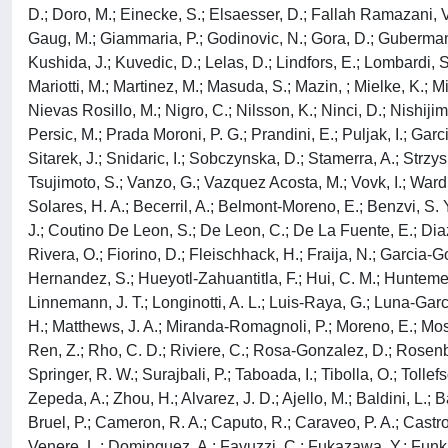
D.; Doro, M.; Einecke, S.; Elsaesser, D.; Fallah Ramazani, V.
Gaug, M.; Giammaria, P.; Godinovic, N.; Gora, D.; Guberman, 
Kushida, J.; Kuvedic, D.; Lelas, D.; Lindfors, E.; Lombardi,
Mariotti, M.; Martinez, M.; Masuda, S.; Mazin, ; Mielke, K.; M
Nievas Rosillo, M.; Nigro, C.; Nilsson, K.; Ninci, D.; Nishiji
Persic, M.; Prada Moroni, P. G.; Prandini, E.; Puljak, I.; Garci
Sitarek, J.; Snidaric, I.; Sobczynska, D.; Stamerra, A.; Strzys
Tsujimoto, S.; Vanzo, G.; Vazquez Acosta, M.; Vovk, I.; Ward, J
Solares, H. A.; Becerril, A.; Belmont-Moreno, E.; Benzvi, S. Y
J.; Coutino De Leon, S.; De Leon, C.; De La Fuente, E.; Diaz
Rivera, O.; Fiorino, D.; Fleischhack, H.; Fraija, N.; Garcia-
Hernandez, S.; Hueyotl-Zahuantitla, F.; Hui, C. M.; Huntemeyer
Linnemann, J. T.; Longinotti, A. L.; Luis-Raya, G.; Luna-Garci
H.; Matthews, J. A.; Miranda-Romagnoli, P.; Moreno, E.; Most
Ren, Z.; Rho, C. D.; Riviere, C.; Rosa-Gonzalez, D.; Rosenbe
Springer, R. W.; Surajbali, P.; Taboada, I.; Tibolla, O.; Tollefs
Zepeda, A.; Zhou, H.; Alvarez, J. D.; Ajello, M.; Baldini, L.;
Bruel, P.; Cameron, R. A.; Caputo, R.; Caraveo, P. A.; Castro
Venere, L.; Dominguez, A.; Favuzzi, C.; Fukazawa, Y.; Funk, S.