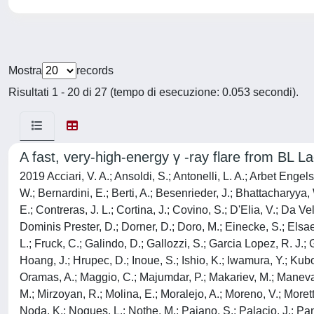
Mostra
records
Risultati 1 - 20 di 27 (tempo di esecuzione: 0.053 secondi).
A fast, very-high-energy γ -ray flare from BL La
2019 Acciari, V. A.; Ansoldi, S.; Antonelli, L. A.; Arbet Enge
W.; Bernardini, E.; Berti, A.; Besenrieder, J.; Bhattacharyya, 
E.; Contreras, J. L.; Cortina, J.; Covino, S.; D'Elia, V.; Da V
Dominis Prester, D.; Dorner, D.; Doro, M.; Einecke, S.; Elsae
L.; Fruck, C.; Galindo, D.; Gallozzi, S.; Garcia Lopez, R. J
Hoang, J.; Hrupec, D.; Inoue, S.; Ishio, K.; Iwamura, Y.; Kubo
Oramas, A.; Maggio, C.; Majumdar, P.; Makariev, M.; Maneva,
M.; Mirzoyan, R.; Molina, E.; Moralejo, A.; Moreno, V.; Morett
Noda, K.; Nogues, L.; Nothe, M.; Paiano, S.; Palacio, J.; Pane