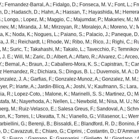
; Fernandez-Barral, A.; Fidalgo, D.; Fonseca, M. V.; Font, L.; Fr
D.; Hadasch, D.; Hahn, A.; Hassan, T.; Hayashida, M.; Herrera, J
 S.; Longo, ; Lopez, M.; Maggio, C.; Majumdar, P.; Makariev, M.;
inev, M.; Miranda, J. M.; Mirzoyan, R.; Moralejo, A.; Moreno, V.; M
ma, K.; Noda, K.; Nogues, L.; Paiano, S.; Palacio, J.; Paneque, D.;
a, J. R.; Reichardt, I.; Rhode, W.; Ribo, M.; Rico, J.; Righi, C.; R
, M.; Suric, T.; Takahashi, M.; Takalo, L.; Tavecchio, F.; Temnikov, 
. E.; Will, M.; Zaric, D.; Albert, A.; Alfaro, R.; Alvarez, C.; Arce
.; Bernal, A.; Braun, J.; Caballero-Mora, K. S.; Capistran, T.; Ca
 Hernandez, R.; Dichiara, S.; Dingus, B. L.; Duvernois, M. A.; Di
Gonzalez, J. A.; Garfias, F.; Gonzalez-Munoz, A.; Gonzalez, M. M.
, P.; Iriarte, A.; Jardin-Blicq, A.; Joshi, V.; Kaufmann, S.; Lara,
a, R.; Lopez-Coto, ; Malone, K.; Marinelli, S. S.; Martinez, O.; M
afa, M.; Nayerhoda, A.; Nellen, L.; Newbold, M.; Nisa, M. U.; No
rg, M.; Ruiz-Velasco, E.; Salesa Greus, F.; Sandoval, A.; Schneid
on, K.; Torres, I.; Ukwatta, T. N.; Vianello, G.; Villasenor, L.; Wer
 Barbiellini, G.; Berenji, B.; Bissaldi, E.; Blandford, R. D.; Boni
, D.; Cavazzuti, E.; Chiaro, G.; Ciprini, ; Costantin, D.; D'Amman
; Fusco, ; Gargano, F.; Gasparrini, ; Giglietto, N.; Giordano, ; Gi