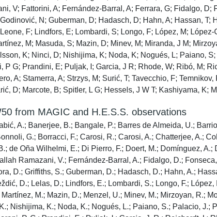
, V; Fattorini, A; Fernández-Barral, A; Ferrara, G; Fidalgo, D; F
Godinović, N; Guberman, D; Hadasch, D; Hahn, A; Hassan, T; Her
; Leone, F; Lindfors, E; Lombardi, S; Longo, F; López, M; Lópe
tínez, M; Masuda, S; Mazin, D; Minev, M; Miranda, J M; Mirzoyan
ilsson, K; Ninci, D; Nishijima, K; Noda, K; Nogués, L; Paiano, S;
 P G; Prandini, E; Puljak, I; Garcia, J R; Rhode, W; Ribó, M; Ric
ro, A; Stamerra, A; Strzys, M; Surić, T; Tavecchio, F; Temnikov, 
arić, D; Marcote, B; Spitler, L G; Hessels, J W T; Kashiyama, K;
3/W50 from MAGIC and H.E.S.S. observations
Babić, A.; Banerjee, B.; Bangale, P.; Barres de Almeida, U.; Barri
onnoli, G.; Borracci, F.; Carosi, R.; Carosi, A.; Chatterjee, A.; Co
 B.; de Oña Wilhelmi, E.; Di Pierro, F.; Doert, M.; Domínguez, A.;
lah Ramazani, V.; Fernández-Barral, A.; Fidalgo, D.; Fonseca, M.
a, D.; Griffiths, S.; Guberman, D.; Hadasch, D.; Hahn, A.; Hassan
eždić, D.; Lelas, D.; Lindfors, E.; Lombardi, S.; Longo, F.; Lópe
Martínez, M.; Mazin, D.; Menzel, U.; Minev, M.; Mirzoyan, R.; Mor
K.; Nishijima, K.; Noda, K.; Nogués, L.; Paiano, S.; Palacio, J.;