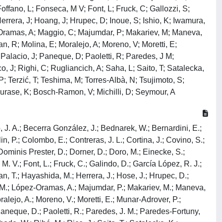
offano, L; Fonseca, M V; Font, L; Fruck, C; Gallozzi, S;
rera, J; Hoang, J; Hrupec, D; Inoue, S; Ishio, K; Iwamura,
z-Oramas, A; Maggio, C; Majumdar, P; Makariev, M; Maneva,
, R; Molina, E; Moralejo, A; Moreno, V; Moretti, E;
 Palacio, J; Paneque, D; Paoletti, R; Paredes, J M;
o, J; Righi, C; Rugliancich, A; Saha, L; Saito, T; Satalecka,
P; Terzić, T; Teshima, M; Torres-Albà, N; Tsujimoto, S;
 Murase, K; Bosch-Ramon, V; Michilli, D; Seymour, A
o, J. A.; Becerra González, J.; Bednarek, W.; Bernardini, E.;
lin, P.; Colombo, E.; Contreras, J. L.; Cortina, J.; Covino, S.;
 Dominis Prester, D.; Dorner, D.; Doro, M.; Einecke, S.;
 V.; Font, L.; Fruck, C.; Galindo, D.; García López, R. J.;
, T.; Hayashida, M.; Herrera, J.; Hose, J.; Hrupec, D.;
z, M.; López-Oramas, A.; Majumdar, P.; Makariev, M.; Maneva,
alejo, A.; Moreno, V.; Moretti, E.; Munar-Adrover, P.;
 Paneque, D.; Paoletti, R.; Paredes, J. M.; Paredes-Fortuny,