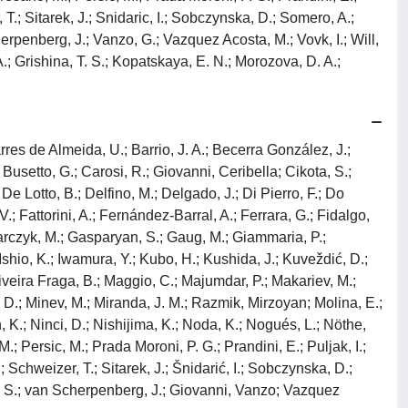
, T.; Sitarek, J.; Snidaric, I.; Sobczynska, D.; Somero, A.;
herpenberg, J.; Vanzo, G.; Vazquez Acosta, M.; Vovk, I.; Will,
.; Grishina, T. S.; Kopatskaya, E. N.; Morozova, D. A.;
arres de Almeida, U.; Barrio, J. A.; Becerra González, J.;
 Busetto, G.; Carosi, R.; Giovanni, Ceribella; Cikota, S.;
 De Lotto, B.; Delfino, M.; Delgado, J.; Di Pierro, F.; Do
 Fattorini, A.; Fernández-Barral, A.; Ferrara, G.; Fidalgo,
rczyk, M.; Gasparyan, S.; Gaug, M.; Giammaria, P.;
io, K.; Iwamura, Y.; Kubo, H.; Kushida, J.; Kuveždić, D.;
veira Fraga, B.; Maggio, C.; Majumdar, P.; Makariev, M.;
D.; Minev, M.; Miranda, J. M.; Razmik, Mirzoyan; Molina, E.;
, K.; Ninci, D.; Nishijima, K.; Noda, K.; Nogués, L.; Nöthe,
Persic, M.; Prada Moroni, P. G.; Prandini, E.; Puljak, I.;
 Schweizer, T.; Sitarek, J.; Šnidarić, I.; Sobczynska, D.;
oto, S.; van Scherpenberg, J.; Giovanni, Vanzo; Vazquez