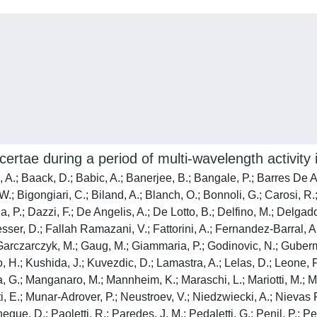
certae during a period of multi-wavelength activity
ls, A.; Baack, D.; Babic, A.; Banerjee, B.; Bangale, P.; Barres De
W.; Bigongiari, C.; Biland, A.; Blanch, O.; Bonnoli, G.; Carosi, R.
ela, P.; Dazzi, F.; De Angelis, A.; De Lotto, B.; Delfino, M.; Delga
sser, D.; Fallah Ramazani, V.; Fattorini, A.; Fernandez-Barral, A.;
.; Garczarczyk, M.; Gaug, M.; Giammaria, P.; Godinovic, N.; Guber
, H.; Kushida, J.; Kuvezdic, D.; Lamastra, A.; Lelas, D.; Leone, F
 G.; Manganaro, M.; Mannheim, K.; Maraschi, L.; Mariotti, M.; Ma
i, E.; Munar-Adrover, P.; Neustroev, V.; Niedzwiecki, A.; Nievas Ro
que, D.; Paoletti, R.; Paredes, J. M.; Pedaletti, G.; Penil, P.; P