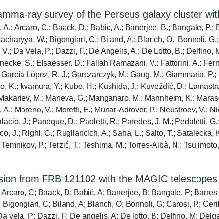
 gamma-ray survey of the Perseus galaxy cluster w
s, A.; Arcaro, C.; Baack, D.; Babić, A.; Banerjee, B.; Bangale, P.;
acharyya, W.; Bigongiari, C.; Biland, A.; Blanch, O.; Bonnoli, G.; 
 V.; Da Vela, P.; Dazzi, F.; De Angelis, A.; De Lotto, B.; Delfino,
ecke, S.; Elsaesser, D.; Fallah Ramazani, V.; Fattorini, A.; Ferná
S.; García López, R. J.; Garczarczyk, M.; Gaug, M.; Giammaria, P
io, K.; Iwamura, Y.; Kubo, H.; Kushida, J.; Kuveždić, D.; Lamastra
Makariev, M.; Maneva, G.; Manganaro, M.; Mannheim, K.; Maraschi,
 A.; Moreno, V.; Moretti, E.; Munar-Adrover, P.; Neustroev, V.; Ni
lacio, J.; Paneque, D.; Paoletti, R.; Paredes, J. M.; Pedaletti, G.
co, J.; Righi, C.; Rugliancich, A.; Saha, L.; Saito, T.; Satalecka, 
; Temnikov, P.; Terzić, T.; Teshima, M.; Torres-Albà, N.; Tsujimoto
ission from FRB 121102 with the MAGIC telescopes
 A; Arcaro, C; Baack, D; Babić, A; Banerjee, B; Bangale, P; Barre
; Bigongiari, C; Biland, A; Blanch, O; Bonnoli, G; Carosi, R; Ceri
Da vela, P; Dazzi, F; De angelis, A; De lotto, B; Delfino, M; Del