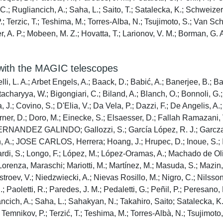
, C.; Rugliancich, A.; Saha, L.; Saito, T.; Satalecka, K.; Schweizer
P.; Terzic, T.; Teshima, M.; Torres-Alba, N.; Tsujimoto, S.; Van Sc
, A. P.; Mobeen, M. Z.; Hovatta, T.; Larionov, V. M.; Borman, G. A
 with the MAGIC telescopes
lli, L. A.; Arbet Engels, A.; Baack, D.; Babić, A.; Banerjee, B.; B
tacharyya, W.; Bigongiari, C.; Biland, A.; Blanch, O.; Bonnoli, G.;
 J.; Covino, S.; D'Elia, V.; Da Vela, P.; Dazzi, F.; De Angelis, A.;
er, D.; Doro, M.; Einecke, S.; Elsaesser, D.; Fallah Ramazani, V.;
o, FERNANDEZ GALINDO; Gallozzi, S.; García López, R. J.; Garcza
A.; JOSE CARLOS, Herrera; Hoang, J.; Hrupec, D.; Inoue, S.; Ish
ardi, S.; Longo, F.; López, M.; López-Oramas, A.; Machado de Oli
enza, Maraschi; Mariotti, M.; Martínez, M.; Masuda, S.; Mazin, 
troev, V.; Niedzwiecki, A.; Nievas Rosillo, M.; Nigro, C.; Nilsson
tti, R.; Paredes, J. M.; Pedaletti, G.; Peñil, P.; Peresano, M.; 
ancich, A.; Saha, L.; Sahakyan, N.; Takahiro, Saito; Satalecka, K.;
.; Temnikov, P.; Terzić, T.; Teshima, M.; Torres-Albà, N.; Tsujim