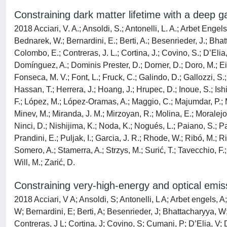
Constraining dark matter lifetime with a deep
2018 Acciari, V. A.; Ansoldi, S.; Antonelli, L. A.; Arbet Engel
Bednarek, W.; Bernardini, E.; Berti, A.; Besenrieder, J.; Bhatt
Colombo, E.; Contreras, J. L.; Cortina, J.; Covino, S.; D’Elia,
Domínguez, A.; Dominis Prester, D.; Dorner, D.; Doro, M.; Ein
Fonseca, M. V.; Font, L.; Fruck, C.; Galindo, D.; Gallozzi, 
Hassan, T.; Herrera, J.; Hoang, J.; Hrupec, D.; Inoue, S.; Ish
F.; López, M.; López-Oramas, A.; Maggio, C.; Majumdar, P.; 
Minev, M.; Miranda, J. M.; Mirzoyan, R.; Molina, E.; Moralejo,
Ninci, D.; Nishijima, K.; Noda, K.; Nogués, L.; Paiano, S.; Pa
Prandini, E.; Puljak, I.; Garcia, J. R.; Rhode, W.; Ribó, M.; Ri
Somero, A.; Stamerra, A.; Strzys, M.; Surić, T.; Tavecchio, F.
Will, M.; Zarić, D.
Constraining very-high-energy and optical em
2018 Acciari, V A; Ansoldi, S; Antonelli, L A; Arbet engels,
W; Bernardini, E; Berti, A; Besenrieder, J; Bhattacharyya, W
Contreras, J L; Cortina, J; Covino, S; Cumani, P; D’Elia, V; 