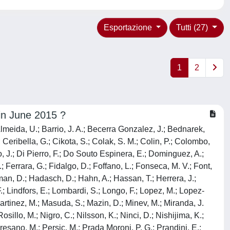
Esportazione
Tutti (27)
1
2
 in June 2015 ?
 Almeida, U.; Barrio, J. A.; Becerra Gonzalez, J.; Bednarek,
; Ceribella, G.; Cikota, S.; Colak, S. M.; Colin, P.; Colombo,
do, J.; Di Pierro, F.; Do Souto Espinera, E.; Dominguez, A.;
 Ferrara, G.; Fidalgo, D.; Foffano, L.; Fonseca, M. V.; Font,
man, D.; Hadasch, D.; Hahn, A.; Hassan, T.; Herrera, J.;
.; Lindfors, E.; Lombardi, S.; Longo, F.; Lopez, M.; Lopez-
rtinez, M.; Masuda, S.; Mazin, D.; Minev, M.; Miranda, J.
sillo, M.; Nigro, C.; Nilsson, K.; Ninci, D.; Nishijima, K.;
eresano, M.; Persic, M.; Prada Moroni, P. G.; Prandini, E.;