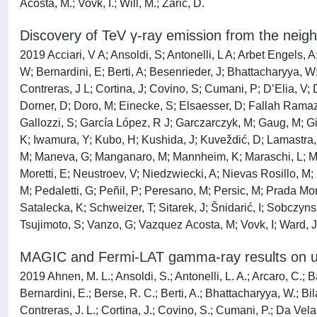
Acosta, M.; Vovk, I.; Will, M.; Zarić, D.
Discovery of TeV γ-ray emission from the ne
2019 Acciari, V A; Ansoldi, S; Antonelli, L A; Arbet Engels,
W; Bernardini, E; Berti, A; Besenrieder, J; Bhattacharyya, W
Contreras, J L; Cortina, J; Covino, S; Cumani, P; D’Elia, V;
Dorner, D; Doro, M; Einecke, S; Elsaesser, D; Fallah Ramazan
Gallozzi, S; García López, R J; Garczarczyk, M; Gaug, M; G
K; Iwamura, Y; Kubo, H; Kushida, J; Kuveždić, D; Lamastra,
M; Maneva, G; Manganaro, M; Mannheim, K; Maraschi, L; Mari
Moretti, E; Neustroev, V; Niedzwiecki, A; Nievas Rosillo, M;
M; Pedaletti, G; Peñil, P; Peresano, M; Persic, M; Prada Moro
Satalecka, K; Schweizer, T; Sitarek, J; Šnidarić, I; Sobczyns
Tsujimoto, S; Vanzo, G; Vazquez Acosta, M; Vovk, I; Ward, J 
MAGIC and Fermi-LAT gamma-ray results on 
2019 Ahnen, M. L.; Ansoldi, S.; Antonelli, L. A.; Arcaro, C.;
Bernardini, E.; Berse, R. C.; Berti, A.; Bhattacharyya, W.; Bil
Contreras, J. L.; Cortina, J.; Covino, S.; Cumani, P.; Da Vela,