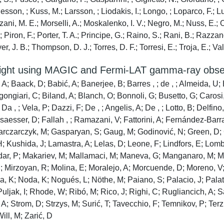
esson, ; Kuss, M.; Larsson, ; Liodakis, I.; Longo, ; Loparco, F.; Lu
ani, M. E.; Morselli, A.; Moskalenko, I. V.; Negro, M.; Nuss, E.; O
; Piron, F.; Porter, T. A.; Principe, G.; Raino, S.; Rani, B.; Razz
er, J. B.; Thompson, D. J.; Torres, D. F.; Torresi, E.; Troja, E.; V
light using MAGIC and Fermi-LAT gamma-ray observ
, A; Baack, D; Babić, A; Banerjee, B; Barres , ; de , ; Almeida, U;
gongiari, C; Biland, A; Blanch, O; Bonnoli, G; Busetto, G; Carosi,
 , ; Vela, P; Dazzi, F; De , ; Angelis, A; De , ; Lotto, B; Delfino, 
saesser, D; Fallah , ; Ramazani, V; Fattorini, A; Fernández-Barra
; Garczarczyk, M; Gasparyan, S; Gaug, M; Godinović, N; Green, D
H; Kushida, J; Lamastra, A; Lelas, D; Leone, F; Lindfors, E; L
umdar, P; Makariev, M; Mallamaci, M; Maneva, G; Manganaro, M; M
M; Mirzoyan, R; Molina, E; Moralejo, A; Morcuende, D; Moreno, V;
ima, K; Noda, K; Nogués, L; Nöthe, M; Paiano, S; Palacio, J; Palat
Puljak, I; Rhode, W; Ribó, M; Rico, J; Righi, C; Rugliancich, A; 
A; Strom, D; Strzys, M; Surić, T; Tavecchio, F; Temnikov, P; Terzi
ill, M; Zarić, D