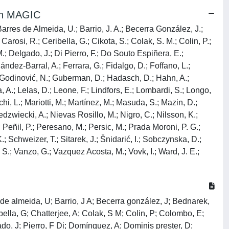
ith MAGIC
 Barres de Almeida, U.; Barrio, J. A.; Becerra González, J.;
Carosi, R.; Ceribella, G.; Cikota, S.; Colak, S. M.; Colin, P.;
 M.; Delgado, J.; Di Pierro, F.; Do Souto Espiñera, E.;
ndez-Barral, A.; Ferrara, G.; Fidalgo, D.; Foffano, L.;
.; Godinović, N.; Guberman, D.; Hadasch, D.; Hahn, A.;
, A.; Lelas, D.; Leone, F.; Lindfors, E.; Lombardi, S.; Longo,
 L.; Mariotti, M.; Martínez, M.; Masuda, S.; Mazin, D.;
edzwiecki, A.; Nievas Rosillo, M.; Nigro, C.; Nilsson, K.;
; Peñil, P.; Peresano, M.; Persic, M.; Prada Moroni, P. G.;
K.; Schweizer, T.; Sitarek, J.; Šnidarić, I.; Sobczynska, D.;
, S.; Vanzo, G.; Vazquez Acosta, M.; Vovk, I.; Ward, J. E.;
s de almeida, U; Barrio, J A; Becerra gonzález, J; Bednarek,
bella, G; Chatterjee, A; Colak, S M; Colin, P; Colombo, E;
gado, J; Pierro, F Di; Domínguez, A; Dominis prester, D;