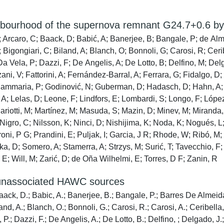
ighbourhood of the supernova remnant G24.7+0.6 
 A; Arcaro, C; Baack, D; Babić, A; Banerjee, B; Bangale, P; de A
; Bigongiari, C; Biland, A; Blanch, O; Bonnoli, G; Carosi, R; Ceri
 Da Vela, P; Dazzi, F; De Angelis, A; De Lotto, B; Delfino, M; De
i, V; Fattorini, A; Fernández-Barral, A; Ferrara, G; Fidalgo, D;
iammaria, P; Godinović, N; Guberman, D; Hadasch, D; Hahn, A; Ha
 A; Lelas, D; Leone, F; Lindfors, E; Lombardi, S; Longo, F; Ló
otti, M; Martínez, M; Masuda, S; Mazin, D; Minev, M; Miranda, 
 Nigro, C; Nilsson, K; Ninci, D; Nishijima, K; Noda, K; Nogués, L
ni, P G; Prandini, E; Puljak, I; Garcia, J R; Rhode, W; Ribó, M; R
ka, D; Somero, A; Stamerra, A; Strzys, M; Surić, T; Tavecchio, F;
E; Will, M; Zarić, D; de Oña Wilhelmi, E; Torres, D F; Zanin, R
unassociated HAWC sources
 Baack, D.; Babic, A.; Banerjee, B.; Bangale, P.; Barres De Almeid
and, A.; Blanch, O.; Bonnoli, G.; Carosi, R.; Carosi, A.; Ceribella
 P.; Dazzi, F.; De Angelis, A.; De Lotto, B.; Delfino, ; Delgado, J