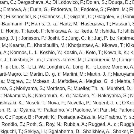
am, C.; Dergacheva, A.; Di Lodovico, F.; Dolan, S.; Douqa, D.; D
shova, A.; Eurin, G.; Fedorova, D.; Fedotov, S.; Feltre, M.; Finch,
, Y.; Fusshoeller, K.; Giannessi, L.; Giganti, C.; Glagolev, V.; Go
-Baumann, P.; Harris, D. a.; Hartz, M.; Hasegawa, T.; Hassani, S.
 Honjo, T.; Iacob, F.; Ichikawa, A. k.; Ikeda, M.; Ishida, T.; Ishits
ng, J. j.; Jonsson, P.; Joshi, S.; Jung, C. k.; Jurj, P. b.; Kabirn
M.; Kearns, E.; Khabibullin, M.; Khotjantsev, A.; Kikawa, T.; Kikut
; Kormos, L. l.; Koshio, Y.; Kostin, A.; Koto, T.; Kowalik, K.; Ku
J.; Lakshmi, S. m.; Lamers James, M.; Lamoureux, M.; Langella, A
, R. p.; Liu, S. l.; Li, W.; Longhin, A.; Long, K. r.; Lopez Moreno, A
ti-Magro, L.; Martin, D. g. r.; Martini, M.; Martin, J. f.; Maruya
.; Mcgrew, C.; Mckean, J.; Mefodiev, A.; Megias, G. d.; Mehta, P.;
ma, S.; Moriyama, S.; Morrison, P.; Mueller, Th. a.; Munford, D.;
; Nakamura, K.; Nakamura, K. d.; Nakano, Y.; Nakayama, S.; Naka
shizaki, K.; Nosek, T.; Nova, F.; Novella, P.; Nugent, J. c.; O'K
 R. a.; Oyama, Y.; Palladino, V.; Paolone, V.; Pari, M.; Parlone,
llo, C.; Popov, B.; Porwit, K.; Posiadala-Zezula, M.; Prabhu, Y. s.;
; Rondio, E.; Roth, S.; Roy, N.; Rubbia, A.; Ruggeri, A. c.; Ruggl
Sekiguchi, T.; Sekiya, H.; Sgalaberna, D.; Shaikhiev, A.; Shaker, 