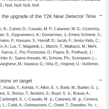
; Null, Null; Null, Null
or the upgrade of the T2K Near Detector Time
on, R.; Calvet, D.; Casado, M. P.; Catanesi, M. G.; Cicerchia,
Dolan, S.; Dygnarowicz, K.; Dumarchez, J.; Emery-Schrenk, S.;
ann, P.; Hassani, S.; Henaff, D.; Iacob, F.; Jesús-Valls, C.;
 A.; Lux, T.; Magaletti, L.; Marchi, T.; Mattiazzi, M.; Mehl,
; Garcia, C. Pio; Pizzirusso, O.; Popov, B.; Porthault, J.;
 Rychter, A.; Saenz-Arevalo, W.; Schune, Ph.; Scomparin, L.;
arghese, M.; Vasseur, G.; Villa, E.; Virginet, U.; Vuillemin,
tons on target
 Asada, Y.; Ashida, Y.; Atkin, E. t.; Barbi, M.; Barker, G. j.;
si, S.; Bonus, T.; Bordoni, S.; Boyd, S. b.; Bravar, A.;
; Cartwright, S. l.; Casado, M. p.; Catanesi, M. g.; Cervera,
, L.; Cudd, A.; Dalmazzone, C.; Daret, T.; Davydov, Yu. i.;