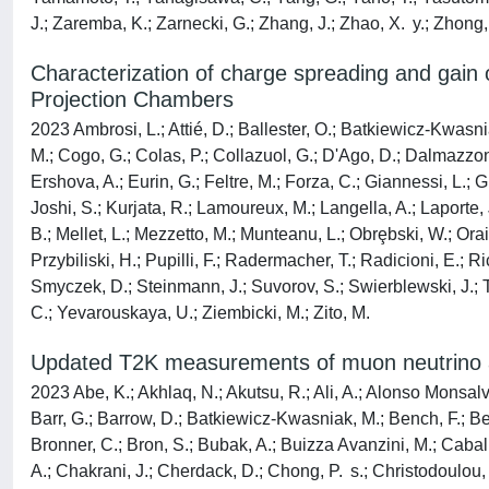
J.; Zaremba, K.; Zarnecki, G.; Zhang, J.; Zhao, X. y.; Zhong, 
Characterization of charge spreading and gain
Projection Chambers
2023 Ambrosi, L.; Attié, D.; Ballester, O.; Batkiewicz-Kwasnia
M.; Cogo, G.; Colas, P.; Collazuol, G.; D'Ago, D.; Dalmazzon
Ershova, A.; Eurin, G.; Feltre, M.; Forza, C.; Giannessi, L.;
Joshi, S.; Kurjata, R.; Lamoureux, M.; Langella, A.; Laporte, J
B.; Mellet, L.; Mezzetto, M.; Munteanu, L.; Obrȩbski, W.; Orain
Przybiliski, H.; Pupilli, F.; Radermacher, T.; Radicioni, E.; 
Smyczek, D.; Steinmann, J.; Suvorov, S.; Swierblewski, J.; Tei
C.; Yevarouskaya, U.; Ziembicki, M.; Zito, M.
Updated T2K measurements of muon neutrino an
2023 Abe, K.; Akhlaq, N.; Akutsu, R.; Ali, A.; Alonso Monsalve,
Barr, G.; Barrow, D.; Batkiewicz-Kwasniak, M.; Bench, F.; Bera
Bronner, C.; Bron, S.; Bubak, A.; Buizza Avanzini, M.; Caballe
A.; Chakrani, J.; Cherdack, D.; Chong, P. s.; Christodoulou, 