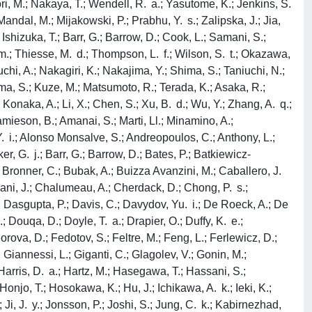
Mori, M.; Nakaya, T.; Wendell, R. a.; Yasutome, K.; Jenkins, S.
Mandal, M.; Mijakowski, P.; Prabhu, Y. s.; Zalipska, J.; Jia,
 Ishizuka, T.; Barr, G.; Barrow, D.; Cook, L.; Samani, S.;
. m.; Thiesse, M. d.; Thompson, L. f.; Wilson, S. t.; Okazawa,
chi, A.; Nakagiri, K.; Nakajima, Y.; Shima, S.; Taniuchi, N.;
ama, S.; Kuze, M.; Matsumoto, R.; Terada, K.; Asaka, R.;
 Konaka, A.; Li, X.; Chen, S.; Xu, B. d.; Wu, Y.; Zhang, A. q.;
amieson, B.; Amanai, S.; Marti, Ll.; Minamino, A.;
Y. i.; Alonso Monsalve, S.; Andreopoulos, C.; Anthony, L.;
ker, G. j.; Barr, G.; Barrow, D.; Bates, P.; Batkiewicz-
.; Bronner, C.; Bubak, A.; Buizza Avanzini, M.; Caballero, J.
krani, J.; Chalumeau, A.; Cherdack, D.; Chong, P. s.;
.; Dasgupta, P.; Davis, C.; Davydov, Yu. i.; De Roeck, A.; De
Douqa, D.; Doyle, T. a.; Drapier, O.; Duffy, K. e.;
rova, D.; Fedotov, S.; Feltre, M.; Feng, L.; Ferlewicz, D.;
Y.; Giannessi, L.; Giganti, C.; Glagolev, V.; Gonin, M.;
Harris, D. a.; Hartz, M.; Hasegawa, T.; Hassani, S.;
Honjo, T.; Hosokawa, K.; Hu, J.; Ichikawa, A. k.; Ieki, K.;
; Ji, J. y.; Jonsson, P.; Joshi, S.; Jung, C. k.; Kabirnezhad,