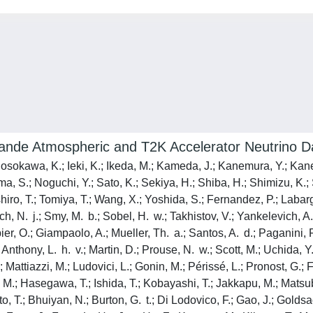
okande Atmospheric and T2K Accelerator Neutrino D
Hosokawa, K.; Ieki, K.; Ikeda, M.; Kameda, J.; Kanemura, Y.; Kane
, S.; Noguchi, Y.; Sato, K.; Sekiya, H.; Shiba, H.; Shimizu, K.;
shiro, T.; Tomiya, T.; Wang, X.; Yoshida, S.; Fernandez, P.; Labarg
vich, N. j.; Smy, M. b.; Sobel, H. w.; Takhistov, V.; Yankelevich, A.
r, O.; Giampaolo, A.; Mueller, Th. a.; Santos, A. d.; Paganini, P.
Anthony, L. h. v.; Martin, D.; Prouse, N. w.; Scott, M.; Uchida, Y.
; Mattiazzi, M.; Ludovici, L.; Gonin, M.; Périssé, L.; Pronost, G.;
 M.; Hasegawa, T.; Ishida, T.; Kobayashi, T.; Jakkapu, M.; Matsu
, T.; Bhuiyan, N.; Burton, G. t.; Di Lodovico, F.; Gao, J.; Goldsa