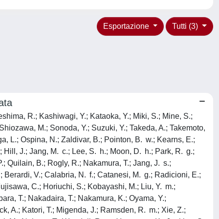
Esportazione
Tutti (3)
ata
shima, R.; Kashiwagi, Y.; Kataoka, Y.; Miki, S.; Mine, S.;
 Shiozawa, M.; Sonoda, Y.; Suzuki, Y.; Takeda, A.; Takemoto,
a, L.; Ospina, N.; Zaldivar, B.; Pointon, B. w.; Kearns, E.;
; Hill, J.; Jang, M. c.; Lee, S. h.; Moon, D. h.; Park, R. g.;
; Quilain, B.; Rogly, R.; Nakamura, T.; Jang, J. s.;
; Berardi, V.; Calabria, N. f.; Catanesi, M. g.; Radicioni, E.;
 Fujisawa, C.; Horiuchi, S.; Kobayashi, M.; Liu, Y. m.;
bara, T.; Nakadaira, T.; Nakamura, K.; Oyama, Y.;
ck, A.; Katori, T.; Migenda, J.; Ramsden, R. m.; Xie, Z.;