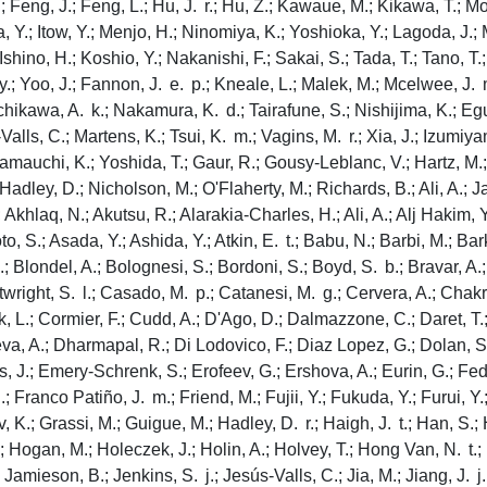
.; Feng, J.; Feng, L.; Hu, J. r.; Hu, Z.; Kawaue, M.; Kikawa, T.; 
a, Y.; Itow, Y.; Menjo, H.; Ninomiya, K.; Yoshioka, Y.; Lagoda, J.; 
shino, H.; Koshio, Y.; Nakanishi, F.; Sakai, S.; Tada, T.; Tano, T.;
. y.; Yoo, J.; Fannon, J. e. p.; Kneale, L.; Malek, M.; Mcelwee, J
Ichikawa, A. k.; Nakamura, K. d.; Tairafune, S.; Nishijima, K.; Egu
alls, C.; Martens, K.; Tsui, K. m.; Vagins, M. r.; Xia, J.; Izumiy
Yamauchi, K.; Yoshida, T.; Gaur, R.; Gousy-Leblanc, V.; Hartz, M.;
dley, D.; Nicholson, M.; O'Flaherty, M.; Richards, B.; Ali, A.; J
khlaq, N.; Akutsu, R.; Alarakia-Charles, H.; Ali, A.; Alj Hakim, 
oto, S.; Asada, Y.; Ashida, Y.; Atkin, E. t.; Babu, N.; Barbi, M.; Bar
.; Blondel, A.; Bolognesi, S.; Bordoni, S.; Boyd, S. b.; Bravar, A
artwright, S. l.; Casado, M. p.; Catanesi, M. g.; Cervera, A.; Cha
k, L.; Cormier, F.; Cudd, A.; D'Ago, D.; Dalmazzone, C.; Daret, T
, A.; Dharmapal, R.; Di Lodovico, F.; Diaz Lopez, G.; Dolan, S.; 
 J.; Emery-Schrenk, S.; Erofeev, G.; Ershova, A.; Eurin, G.; Fedo
 d.; Franco Patiño, J. m.; Friend, M.; Fujii, Y.; Fukuda, Y.; Furui, 
.; Grassi, M.; Guigue, M.; Hadley, D. r.; Haigh, J. t.; Han, S.; 
; Hogan, M.; Holeczek, J.; Holin, A.; Holvey, T.; Hong Van, N. t.; 
 Jamieson, B.; Jenkins, S. j.; Jesús-Valls, C.; Jia, M.; Jiang, J. j.