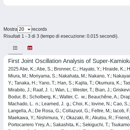
Mostra
records
Risultati 1 - 3 di 3 (tempo di esecuzione: 0.015 secondi).
First Joint Oscillation Analysis of Super-Kami
2025 Abe, K.; Abe, S.; Bronner, C.; Hayato, Y.; Hiraide, K.; 
Miura, M.; Moriyama, S.; Nakahata, M.; Nakano, Y.; Nakayama
Y.; Tanaka, H.; Yano, T.; Han, S.; Kajita, T.; Okumura, K.; Ta
Mirabito, J.; Raaf, J. l.; Wan, L.; Wester, T.; Bian, J.; Griske
Bodur, B.; Scholberg, K.; Walter, C. w.; Beauchêne, A.; Drapie
Machado, L. n.; Learned, J. g.; Choi, K.; Iovine, N.; Cao, S.; 
Langella, A.; De Rosa, G.; Collazuol, G.; Feltre, M.; Iacob, F.
Maekawa, Y.; Nishimura, Y.; Okazaki, R.; Akutsu, R.; Friend,
Portocarrero Yrey, A.; Sakashita, K.; Sekiguchi, T.; Tsukamoto