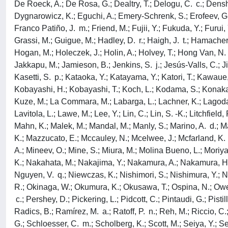
De Roeck, A.; De Rosa, G.; Dealtry, T.; Delogu, C. c.; Densh
Dygnarowicz, K.; Eguchi, A.; Emery-Schrenk, S.; Erofeev, G.; Er
Franco Patiño, J. m.; Friend, M.; Fujii, Y.; Fukuda, Y.; Furui
Grassi, M.; Guigue, M.; Hadley, D. r.; Haigh, J. t.; Hamacher
Hogan, M.; Holeczek, J.; Holin, A.; Holvey, T.; Hong Van, N. t.;
Jakkapu, M.; Jamieson, B.; Jenkins, S. j.; Jesús-Valls, C.; Jia
Kasetti, S. p.; Kataoka, Y.; Katayama, Y.; Katori, T.; Kawaue, 
Kobayashi, H.; Kobayashi, T.; Koch, L.; Kodama, S.; Konaka, A.
Kuze, M.; La Commara, M.; Labarga, L.; Lachner, K.; Lagoda, 
Lavitola, L.; Lawe, M.; Lee, Y.; Lin, C.; Lin, S. -K.; Litchfield
Mahn, K.; Malek, M.; Mandal, M.; Manly, S.; Marino, A. d.; Mar
K.; Mazzucato, E.; Mccauley, N.; Mcelwee, J.; Mcfarland, K. s
A.; Mineev, O.; Mine, S.; Miura, M.; Molina Bueno, L.; Moriya
K.; Nakahata, M.; Nakajima, Y.; Nakamura, A.; Nakamura, H.
Nguyen, V. q.; Niewczas, K.; Nishimori, S.; Nishimura, Y.; Ni
R.; Okinaga, W.; Okumura, K.; Okusawa, T.; Ospina, N.; Owen,
c.; Pershey, D.; Pickering, L.; Pidcott, C.; Pintaudi, G.; Pisti
Radics, B.; Ramírez, M. a.; Ratoff, P. n.; Reh, M.; Riccio, C.
G.; Schloesser, C. m.; Scholberg, K.; Scott, M.; Seiya, Y.; 