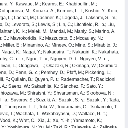
amura, Y.; Kawaue, M.; Kearns, E.; Khabibullin, M.;
 Kolupanova, M.; Konaka, A.; Kormos, L. l.; Koshio, Y.; Koto,
rga, L.; Lachat, M.; Lachner, K.; Lagoda, J.; Lakshmi, S. m.;
 D.; Levorato, S.; Lewis, S.; Lin, C.; Litchfield, R. p.; Liu,
; Mahtani, K. k.; Malek, M.; Mandal, M.; Manly, S.; Marino, A.
er, C.; Mavrokoridis, K.; Mazzucato, E.; Mccauley, N.;
 Miller, E.; Minamino, A.; Mineev, O.; Mine, S.; Mirabito, J.;
 Nagai, K.; Nagai, Y.; Nakadaira, T.; Nakagiri, K.; Nakahata,
, C. e. r.; Ngoc, T. v.; Nguyen, D. t.; Nguyen, V. q.;
Sullivan, L.; Odagawa, T.; Okazaki, R.; Okinaga, W.; Okumura,
e, D.; Penn, G. c.; Pershey, D.; Pfaff, M.; Pickering, L.;
li, F.; Quilain, B.; Quyen, P. t.; Radermacher, T.; Radicioni,
, A.; Saenz, W.; Sakashita, K.; Sánchez, F.; Sato, Y.;
 Shiozawa, M.; Shiraishi, Y.; Shvartsman, A.; Skrobova, N.;
I. a.; Suvorov, S.; Suzuki, A.; Suzuki, S. y.; Suzuki, Y.; Tada,
N.; Thompson, L. f.; Toki, W.; Touramanis, C.; Tsukamoto, T.;
jevic, T.; Wachala, T.; Wakabayashi, D.; Wallace, H. t.;
Wood, K.; Wret, C.; Xia, J.; Xu, Y. -h.; Yamamoto, K.;
.; Yoshimura, N.; Yu, M.; Zaki, R.; Zalewska, A.; Zalipska,