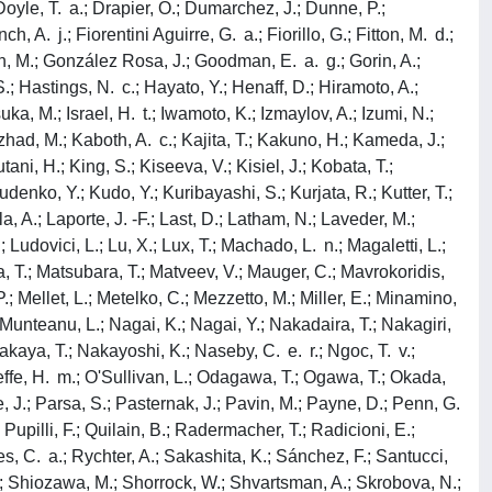
oyle, T. a.; Drapier, O.; Dumarchez, J.; Dunne, P.;
 A. j.; Fiorentini Aguirre, G. a.; Fiorillo, G.; Fitton, M. d.;
nin, M.; González Rosa, J.; Goodman, E. a. g.; Gorin, A.;
; Hastings, N. c.; Hayato, Y.; Henaff, D.; Hiramoto, A.;
uka, M.; Israel, H. t.; Iwamoto, K.; Izmaylov, A.; Izumi, N.;
ezhad, M.; Kaboth, A. c.; Kajita, T.; Kakuno, H.; Kameda, J.;
ani, H.; King, S.; Kiseeva, V.; Kisiel, J.; Kobata, T.;
denko, Y.; Kudo, Y.; Kuribayashi, S.; Kurjata, R.; Kutter, T.;
.; Laporte, J. -F.; Last, D.; Latham, N.; Laveder, M.;
.; Ludovici, L.; Lu, X.; Lux, T.; Machado, L. n.; Magaletti, L.;
ma, T.; Matsubara, T.; Matveev, V.; Mauger, C.; Mavrokoridis,
 Mellet, L.; Metelko, C.; Mezzetto, M.; Miller, E.; Minamino,
 Munteanu, L.; Nagai, K.; Nagai, Y.; Nakadaira, T.; Nakagiri,
ya, T.; Nakayoshi, K.; Naseby, C. e. r.; Ngoc, T. v.;
eeffe, H. m.; O'Sullivan, L.; Odagawa, T.; Ogawa, T.; Okada,
 J.; Parsa, S.; Pasternak, J.; Pavin, M.; Payne, D.; Penn, G.
 Pupilli, F.; Quilain, B.; Radermacher, T.; Radicioni, E.;
es, C. a.; Rychter, A.; Sakashita, K.; Sánchez, F.; Santucci,
F.; Shiozawa, M.; Shorrock, W.; Shvartsman, A.; Skrobova, N.;