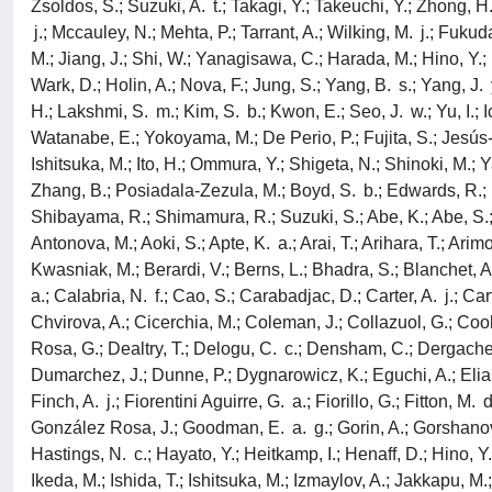
Zsoldos, S.; Suzuki, A. t.; Takagi, Y.; Takeuchi, Y.; Zhong, H
j.; Mccauley, N.; Mehta, P.; Tarrant, A.; Wilking, M. j.; Fukud
M.; Jiang, J.; Shi, W.; Yanagisawa, C.; Harada, M.; Hino, Y.; I
Wark, D.; Holin, A.; Nova, F.; Jung, S.; Yang, B. s.; Yang, J
H.; Lakshmi, S. m.; Kim, S. b.; Kwon, E.; Seo, J. w.; Yu, I.; 
Watanabe, E.; Yokoyama, M.; De Perio, P.; Fujita, S.; Jesús-V
Ishitsuka, M.; Ito, H.; Ommura, Y.; Shigeta, N.; Shinoki, M.; 
Zhang, B.; Posiadala-Zezula, M.; Boyd, S. b.; Edwards, R.; Ha
Shibayama, R.; Shimamura, R.; Suzuki, S.; Abe, K.; Abe, S.; A
Antonova, M.; Aoki, S.; Apte, K. a.; Arai, T.; Arihara, T.; Arim
Kwasniak, M.; Berardi, V.; Berns, L.; Bhadra, S.; Blanchet, A
a.; Calabria, N. f.; Cao, S.; Carabadjac, D.; Carter, A. j.; C
Chvirova, A.; Cicerchia, M.; Coleman, J.; Collazuol, G.; Coo
Rosa, G.; Dealtry, T.; Delogu, C. c.; Densham, C.; Dergacheva
Dumarchez, J.; Dunne, P.; Dygnarowicz, K.; Eguchi, A.; Elias,
Finch, A. j.; Fiorentini Aguirre, G. a.; Fiorillo, G.; Fitton, M.
González Rosa, J.; Goodman, E. a. g.; Gorin, A.; Gorshanov, K
Hastings, N. c.; Hayato, Y.; Heitkamp, I.; Henaff, D.; Hino, Y.
Ikeda, M.; Ishida, T.; Ishitsuka, M.; Izmaylov, A.; Jakkapu, M.;