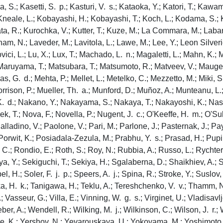
, S.; Kasetti, S. p.; Kasturi, V. s.; Kataoka, Y.; Katori, T.; Kaw
.; Kneale, L.; Kobayashi, H.; Kobayashi, T.; Koch, L.; Kodama, S.;
ata, R.; Kurochka, V.; Kutter, T.; Kuze, M.; La Commara, M.; Laba
am, N.; Laveder, M.; Lavitola, L.; Lawe, M.; Lee, Y.; Leon Silverio,
ovici, L.; Lu, X.; Lux, T.; Machado, L. n.; Magaletti, L.; Mahn, K.
 f.; Maruyama, T.; Matsubara, T.; Matsumoto, R.; Matveev, V.; Maug
 G. d.; Mehta, P.; Mellet, L.; Metelko, C.; Mezzetto, M.; Miki, S.;
rison, P.; Mueller, Th. a.; Munford, D.; Muñoz, A.; Munteanu, L.;
d.; Nakano, Y.; Nakayama, S.; Nakaya, T.; Nakayoshi, K.; Naseby
ek, T.; Nova, F.; Novella, P.; Nugent, J. c.; O'Keeffe, H. m.; O'
ladino, V.; Paolone, V.; Pari, M.; Parlone, J.; Pasternak, J.; Payn
; Porwit, K.; Posiadala-Zezula, M.; Prabhu, Y. s.; Prasad, H.; Pupil
, C.; Rondio, E.; Roth, S.; Roy, N.; Rubbia, A.; Russo, L.; Rychter
ya, Y.; Sekiguchi, T.; Sekiya, H.; Sgalaberna, D.; Shaikhiev, A.;
H.; Soler, F. j. p.; Speers, A. j.; Spina, R.; Stroke, Y.; Suslov, 
naka, H. k.; Tanigawa, H.; Teklu, A.; Tereshchenko, V. v.; Thamm, 
Vasseur, G.; Villa, E.; Vinning, W. g. s.; Virginet, U.; Vladisavl
r, A.; Wendell, R.; Wilking, M. j.; Wilkinson, C.; Wilson, J. r.; 
 K.; Yershov, N.; Yevarouskaya, U.; Yokoyama, M.; Yoshimoto, Y