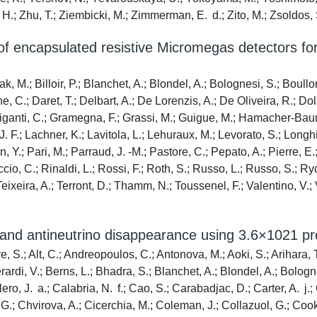
H.; Zhu, T.; Ziembicki, M.; Zimmerman, E. d.; Zito, M.; Zsoldos, S.
 of encapsulated resistive Micromegas detectors f
k, M.; Billoir, P.; Blanchet, A.; Blondel, A.; Bolognesi, S.; Boull
e, C.; Daret, T.; Delbart, A.; De Lorenzis, A.; De Oliveira, R.; 
 Giganti, C.; Gramegna, F.; Grassi, M.; Guigue, M.; Hamacher-Baum
. F.; Lachner, K.; Lavitola, L.; Lehuraux, M.; Levorato, S.; Longhin,
, Y.; Pari, M.; Parraud, J. -M.; Pastore, C.; Pepato, A.; Pierre, E.
Riccio, C.; Rinaldi, L.; Rossi, F.; Roth, S.; Russo, L.; Russo, S.;
xeira, A.; Terront, D.; Thamm, N.; Toussenel, F.; Valentino, V.; V
d antineutrino disappearance using 3.6×1021 pro
 S.; Alt, C.; Andreopoulos, C.; Antonova, M.; Aoki, S.; Arihara, T.;
rdi, V.; Berns, L.; Bhadra, S.; Blanchet, A.; Blondel, A.; Bologne
ro, J. a.; Calabria, N. f.; Cao, S.; Carabadjac, D.; Carter, A. j.
G.; Chvirova, A.; Cicerchia, M.; Coleman, J.; Collazuol, G.; Cook