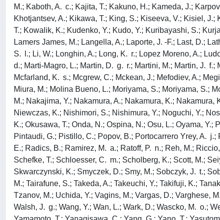
M.; Kaboth, A. c.; Kajita, T.; Kakuno, H.; Kameda, J.; Karpova
Khotjantsev, A.; Kikawa, T.; King, S.; Kiseeva, V.; Kisiel, J
T.; Kowalik, K.; Kudenko, Y.; Kudo, Y.; Kuribayashi, S.; Kurj
Lamers James, M.; Langella, A.; Laporte, J. -F.; Last, D.; Lath
S. l.; Li, W.; Longhin, A.; Long, K. r.; Lopez Moreno, A.; Lud
d.; Marti-Magro, L.; Martin, D. g. r.; Martini, M.; Martin, J.
Mcfarland, K. s.; Mcgrew, C.; Mckean, J.; Mefodiev, A.; Megias,
Miura, M.; Molina Bueno, L.; Moriyama, S.; Moriyama, S.; Mor
M.; Nakajima, Y.; Nakamura, A.; Nakamura, K.; Nakamura, K. 
Niewczas, K.; Nishimori, S.; Nishimura, Y.; Noguchi, Y.; Nos
K.; Okusawa, T.; Onda, N.; Ospina, N.; Osu, L.; Oyama, Y.; Pal
Pintaudi, G.; Pistillo, C.; Popov, B.; Portocarrero Yrey, A. j.
E.; Radics, B.; Ramirez, M. a.; Ratoff, P. n.; Reh, M.; Riccio
Schefke, T.; Schloesser, C. m.; Scholberg, K.; Scott, M.; Sei
Skwarczynski, K.; Smyczek, D.; Smy, M.; Sobczyk, J. t.; Sobel, 
M.; Tairafune, S.; Takeda, A.; Takeuchi, Y.; Takifuji, K.; Ta
Tzanov, M.; Uchida, Y.; Vagins, M.; Vargas, D.; Varghese, M.; 
Walsh, J. g.; Wang, Y.; Wan, L.; Wark, D.; Wascko, M. o.; Webe
Yamamoto, T.; Yanagisawa, C.; Yang, G.; Yano, T.; Yasutome,