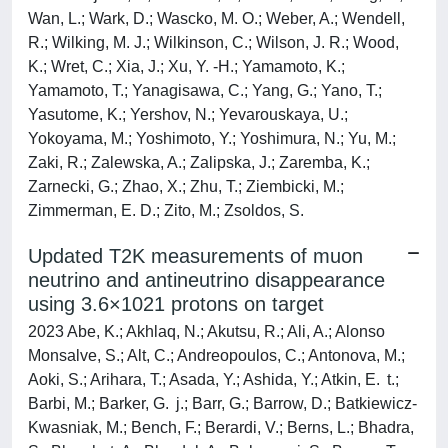
Wan, L.; Wark, D.; Wascko, M. O.; Weber, A.; Wendell,
R.; Wilking, M. J.; Wilkinson, C.; Wilson, J. R.; Wood,
K.; Wret, C.; Xia, J.; Xu, Y. -H.; Yamamoto, K.;
Yamamoto, T.; Yanagisawa, C.; Yang, G.; Yano, T.;
Yasutome, K.; Yershov, N.; Yevarouskaya, U.;
Yokoyama, M.; Yoshimoto, Y.; Yoshimura, N.; Yu, M.;
Zaki, R.; Zalewska, A.; Zalipska, J.; Zaremba, K.;
Zarnecki, G.; Zhao, X.; Zhu, T.; Ziembicki, M.;
Zimmerman, E. D.; Zito, M.; Zsoldos, S.
Updated T2K measurements of muon
neutrino and antineutrino disappearance
using 3.6×1021 protons on target
2023 Abe, K.; Akhlaq, N.; Akutsu, R.; Ali, A.; Alonso
Monsalve, S.; Alt, C.; Andreopoulos, C.; Antonova, M.;
Aoki, S.; Arihara, T.; Asada, Y.; Ashida, Y.; Atkin, E. t.;
Barbi, M.; Barker, G. j.; Barr, G.; Barrow, D.; Batkiewicz-
Kwasniak, M.; Bench, F.; Berardi, V.; Berns, L.; Bhadra,