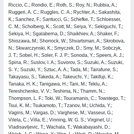
Riccio, C.; Rondio, E.; Roth, S.; Roy, N.; Rubbia, A.;
Ruggeri, A. C.; Ruggles, C. A.; Rychter, A.; Sakashita,
K.; Sanchez, F.; Santucci, G.; Schefke, T.; Schloesser,
C. M.; Scholberg, K.; Scott, M.; Seiya, Y.; Sekiguchi, T.;
Sekiya, H.; Sgalaberna, D.; Shaikhiev, A.; Shaker, F.;
Shiozawa, M.; Shorrock, W.; Shvartsman, A.; Skrobova,
N.; Skwarczynski, K.; Smyczek, D.; Smy, M.; Sobczyk,
J. T.; Sobel, H.; Soler, F. J. P.; Sonoda, Y.; Speers, A. J.;
Spina, R.; Suslov, I. A.; Suvorov, S.; Suzuki, A.; Suzuki,
S. Y.; Suzuki, Y.; Sztuc, A. A.; Tada, M.; Tairafune, S.;
Takayasu, S.; Takeda, A.; Takeuchi, Y.; Takifuji, K.;
Tanaka, H. K.; Tanigawa, H.; Tani, M.; Teklu, A.;
Tereshchenko, V. V.; Teshima, N.; Thamm, N.;
Thompson, L. F.; Toki, W.; Touramanis, C.; Towstego, T.;
Tsui, K. M.; Tsukamoto, T.; Tzanov, M.; Uchida, Y.;
Vagins, M.; Vargas, D.; Varghese, M.; Vasseur, G.;
Vilela, C.; Villa, E.; Vinning, W. G. S.; Virginet, U.;
Vladisavljevic, T.; Wachala, T.; Wakabayashi, D.;