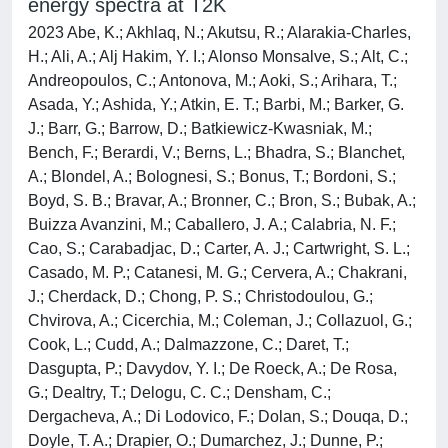
energy spectra at T2K
2023 Abe, K.; Akhlaq, N.; Akutsu, R.; Alarakia-Charles,
H.; Ali, A.; Alj Hakim, Y. I.; Alonso Monsalve, S.; Alt, C.;
Andreopoulos, C.; Antonova, M.; Aoki, S.; Arihara, T.;
Asada, Y.; Ashida, Y.; Atkin, E. T.; Barbi, M.; Barker, G.
J.; Barr, G.; Barrow, D.; Batkiewicz-Kwasniak, M.;
Bench, F.; Berardi, V.; Berns, L.; Bhadra, S.; Blanchet,
A.; Blondel, A.; Bolognesi, S.; Bonus, T.; Bordoni, S.;
Boyd, S. B.; Bravar, A.; Bronner, C.; Bron, S.; Bubak, A.;
Buizza Avanzini, M.; Caballero, J. A.; Calabria, N. F.;
Cao, S.; Carabadjac, D.; Carter, A. J.; Cartwright, S. L.;
Casado, M. P.; Catanesi, M. G.; Cervera, A.; Chakrani,
J.; Cherdack, D.; Chong, P. S.; Christodoulou, G.;
Chvirova, A.; Cicerchia, M.; Coleman, J.; Collazuol, G.;
Cook, L.; Cudd, A.; Dalmazzone, C.; Daret, T.;
Dasgupta, P.; Davydov, Y. I.; De Roeck, A.; De Rosa,
G.; Dealtry, T.; Delogu, C. C.; Densham, C.;
Dergacheva, A.; Di Lodovico, F.; Dolan, S.; Douqa, D.;
Doyle, T. A.; Drapier, O.; Dumarchez, J.; Dunne, P.;