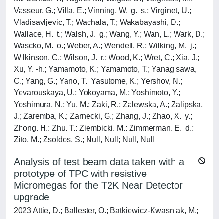
Vasseur, G.; Villa, E.; Vinning, W. g. s.; Virginet, U.;
Vladisavljevic, T.; Wachala, T.; Wakabayashi, D.;
Wallace, H. t.; Walsh, J. g.; Wang, Y.; Wan, L.; Wark, D.;
Wascko, M. o.; Weber, A.; Wendell, R.; Wilking, M. j.;
Wilkinson, C.; Wilson, J. r.; Wood, K.; Wret, C.; Xia, J.;
Xu, Y. -h.; Yamamoto, K.; Yamamoto, T.; Yanagisawa,
C.; Yang, G.; Yano, T.; Yasutome, K.; Yershov, N.;
Yevarouskaya, U.; Yokoyama, M.; Yoshimoto, Y.;
Yoshimura, N.; Yu, M.; Zaki, R.; Zalewska, A.; Zalipska,
J.; Zaremba, K.; Zarnecki, G.; Zhang, J.; Zhao, X. y.;
Zhong, H.; Zhu, T.; Ziembicki, M.; Zimmerman, E. d.;
Zito, M.; Zsoldos, S.; Null, Null; Null, Null
Analysis of test beam data taken with a
prototype of TPC with resistive
Micromegas for the T2K Near Detector
upgrade
2023 Attie, D.; Ballester, O.; Batkiewicz-Kwasniak, M.;