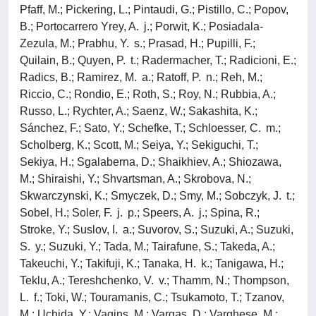
Pfaff, M.; Pickering, L.; Pintaudi, G.; Pistillo, C.; Popov,
B.; Portocarrero Yrey, A. j.; Porwit, K.; Posiadala-
Zezula, M.; Prabhu, Y. s.; Prasad, H.; Pupilli, F.;
Quilain, B.; Quyen, P. t.; Radermacher, T.; Radicioni, E.;
Radics, B.; Ramirez, M. a.; Ratoff, P. n.; Reh, M.;
Riccio, C.; Rondio, E.; Roth, S.; Roy, N.; Rubbia, A.;
Russo, L.; Rychter, A.; Saenz, W.; Sakashita, K.;
Sánchez, F.; Sato, Y.; Schefke, T.; Schloesser, C. m.;
Scholberg, K.; Scott, M.; Seiya, Y.; Sekiguchi, T.;
Sekiya, H.; Sgalaberna, D.; Shaikhiev, A.; Shiozawa,
M.; Shiraishi, Y.; Shvartsman, A.; Skrobova, N.;
Skwarczynski, K.; Smyczek, D.; Smy, M.; Sobczyk, J. t.;
Sobel, H.; Soler, F. j. p.; Speers, A. j.; Spina, R.;
Stroke, Y.; Suslov, I. a.; Suvorov, S.; Suzuki, A.; Suzuki,
S. y.; Suzuki, Y.; Tada, M.; Tairafune, S.; Takeda, A.;
Takeuchi, Y.; Takifuji, K.; Tanaka, H. k.; Tanigawa, H.;
Teklu, A.; Tereshchenko, V. v.; Thamm, N.; Thompson,
L. f.; Toki, W.; Touramanis, C.; Tsukamoto, T.; Tzanov,
M.; Uchida, Y.; Vagins, M.; Vargas, D.; Varghese, M.;