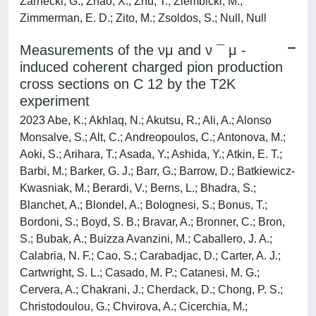
Zarnecki, G.; Zhao, X.; Zhu, T.; Ziembicki, M.;
Zimmerman, E. D.; Zito, M.; Zsoldos, S.; Null, Null
Measurements of the νμ and ν ¯ μ -
induced coherent charged pion production
cross sections on C 12 by the T2K
experiment
2023 Abe, K.; Akhlaq, N.; Akutsu, R.; Ali, A.; Alonso
Monsalve, S.; Alt, C.; Andreopoulos, C.; Antonova, M.;
Aoki, S.; Arihara, T.; Asada, Y.; Ashida, Y.; Atkin, E. T.;
Barbi, M.; Barker, G. J.; Barr, G.; Barrow, D.; Batkiewicz-
Kwasniak, M.; Berardi, V.; Berns, L.; Bhadra, S.;
Blanchet, A.; Blondel, A.; Bolognesi, S.; Bonus, T.;
Bordoni, S.; Boyd, S. B.; Bravar, A.; Bronner, C.; Bron,
S.; Bubak, A.; Buizza Avanzini, M.; Caballero, J. A.;
Calabria, N. F.; Cao, S.; Carabadjac, D.; Carter, A. J.;
Cartwright, S. L.; Casado, M. P.; Catanesi, M. G.;
Cervera, A.; Chakrani, J.; Cherdack, D.; Chong, P. S.;
Christodoulou, G.; Chvirova, A.; Cicerchia, M.;