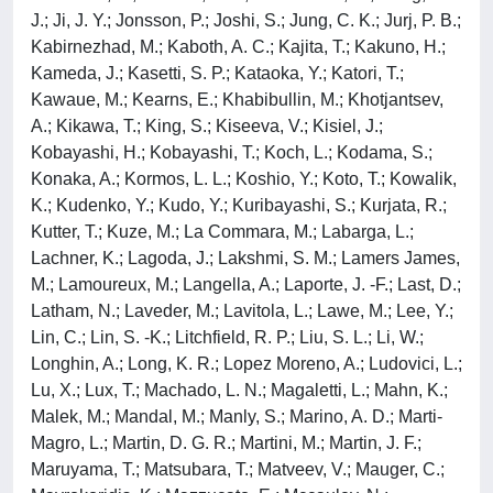
J.; Ji, J. Y.; Jonsson, P.; Joshi, S.; Jung, C. K.; Jurj, P. B.;
Kabirnezhad, M.; Kaboth, A. C.; Kajita, T.; Kakuno, H.;
Kameda, J.; Kasetti, S. P.; Kataoka, Y.; Katori, T.;
Kawaue, M.; Kearns, E.; Khabibullin, M.; Khotjantsev,
A.; Kikawa, T.; King, S.; Kiseeva, V.; Kisiel, J.;
Kobayashi, H.; Kobayashi, T.; Koch, L.; Kodama, S.;
Konaka, A.; Kormos, L. L.; Koshio, Y.; Koto, T.; Kowalik,
K.; Kudenko, Y.; Kudo, Y.; Kuribayashi, S.; Kurjata, R.;
Kutter, T.; Kuze, M.; La Commara, M.; Labarga, L.;
Lachner, K.; Lagoda, J.; Lakshmi, S. M.; Lamers James,
M.; Lamoureux, M.; Langella, A.; Laporte, J. -F.; Last, D.;
Latham, N.; Laveder, M.; Lavitola, L.; Lawe, M.; Lee, Y.;
Lin, C.; Lin, S. -K.; Litchfield, R. P.; Liu, S. L.; Li, W.;
Longhin, A.; Long, K. R.; Lopez Moreno, A.; Ludovici, L.;
Lu, X.; Lux, T.; Machado, L. N.; Magaletti, L.; Mahn, K.;
Malek, M.; Mandal, M.; Manly, S.; Marino, A. D.; Marti-
Magro, L.; Martin, D. G. R.; Martini, M.; Martin, J. F.;
Maruyama, T.; Matsubara, T.; Matveev, V.; Mauger, C.;