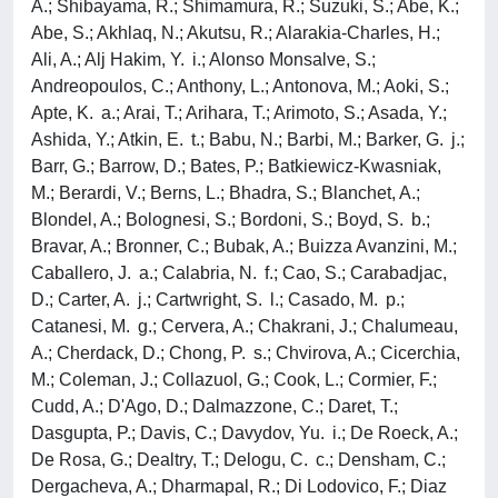
A.; Shibayama, R.; Shimamura, R.; Suzuki, S.; Abe, K.;
Abe, S.; Akhlaq, N.; Akutsu, R.; Alarakia-Charles, H.;
Ali, A.; Alj Hakim, Y. i.; Alonso Monsalve, S.;
Andreopoulos, C.; Anthony, L.; Antonova, M.; Aoki, S.;
Apte, K. a.; Arai, T.; Arihara, T.; Arimoto, S.; Asada, Y.;
Ashida, Y.; Atkin, E. t.; Babu, N.; Barbi, M.; Barker, G. j.;
Barr, G.; Barrow, D.; Bates, P.; Batkiewicz-Kwasniak,
M.; Berardi, V.; Berns, L.; Bhadra, S.; Blanchet, A.;
Blondel, A.; Bolognesi, S.; Bordoni, S.; Boyd, S. b.;
Bravar, A.; Bronner, C.; Bubak, A.; Buizza Avanzini, M.;
Caballero, J. a.; Calabria, N. f.; Cao, S.; Carabadjac,
D.; Carter, A. j.; Cartwright, S. l.; Casado, M. p.;
Catanesi, M. g.; Cervera, A.; Chakrani, J.; Chalumeau,
A.; Cherdack, D.; Chong, P. s.; Chvirova, A.; Cicerchia,
M.; Coleman, J.; Collazuol, G.; Cook, L.; Cormier, F.;
Cudd, A.; D'Ago, D.; Dalmazzone, C.; Daret, T.;
Dasgupta, P.; Davis, C.; Davydov, Yu. i.; De Roeck, A.;
De Rosa, G.; Dealtry, T.; Delogu, C. c.; Densham, C.;
Dergacheva, A.; Dharmapal, R.; Di Lodovico, F.; Diaz