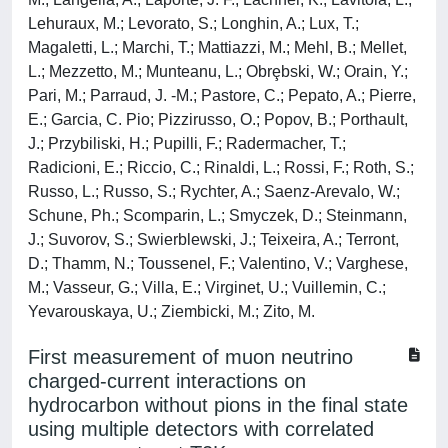
Lehuraux, M.; Levorato, S.; Longhin, A.; Lux, T.;
Magaletti, L.; Marchi, T.; Mattiazzi, M.; Mehl, B.; Mellet,
L.; Mezzetto, M.; Munteanu, L.; Obrȩbski, W.; Orain, Y.;
Pari, M.; Parraud, J. -M.; Pastore, C.; Pepato, A.; Pierre,
E.; Garcia, C. Pio; Pizzirusso, O.; Popov, B.; Porthault,
J.; Przybiliski, H.; Pupilli, F.; Radermacher, T.;
Radicioni, E.; Riccio, C.; Rinaldi, L.; Rossi, F.; Roth, S.;
Russo, L.; Russo, S.; Rychter, A.; Saenz-Arevalo, W.;
Schune, Ph.; Scomparin, L.; Smyczek, D.; Steinmann,
J.; Suvorov, S.; Swierblewski, J.; Teixeira, A.; Terront,
D.; Thamm, N.; Toussenel, F.; Valentino, V.; Varghese,
M.; Vasseur, G.; Villa, E.; Virginet, U.; Vuillemin, C.;
Yevarouskaya, U.; Ziembicki, M.; Zito, M.
First measurement of muon neutrino
charged-current interactions on
hydrocarbon without pions in the final state
using multiple detectors with correlated