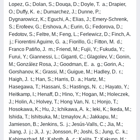
Lopez, G.; Dolan, S.; Douqa, D.; Doyle, T. a.; Drapier,
O.; Duffy, K. e.; Dumarchez, J.; Dunne, P.;
Dygnarowicz, K.; Eguchi, A.; Elias, J.; Emery-Schrenk,
S.; Erofeev, G.; Ershova, A.; Eurin, G.; Fedorova, D.;
Fedotov, S.; Feltre, M.; Feng, L.; Ferlewicz, D.; Finch, A.
j.; Fiorentini Aguirre, G. a.; Fiorillo, G.; Fitton, M. d.;
Franco Patiño, J. m.; Friend, M.; Fujii, Y.; Fukuda, Y.;
Furui, Y.; Giannessi, L.; Giganti, C.; Glagolev, V.; Gonin,
M.; González Rosa, J.; Goodman, E. a. g.; Gorin, A.;
Gorshanov, K.; Grassi, M.; Guigue, M.; Hadley, D. r.;
Haigh, J. t.; Han, S.; Harris, D. a.; Hartz, M.;
Hasegawa, T.; Hassani, S.; Hastings, N. c.; Hayato, Y.;
Heitkamp, I.; Henaff, D.; Hino, Y.; Hogan, M.; Holeczek,
J.; Holin, A.; Holvey, T.; Hong Van, N. t.; Honjo, T.;
Hosokawa, K.; Hu, J.; Ichikawa, A. k.; Ieki, K.; Ikeda, M.;
Ishida, T.; Ishitsuka, M.; Izmaylov, A.; Jakkapu, M.;
Jamieson, B.; Jenkins, S. j.; Jesús-Valls, C.; Jia, M.;
Jiang, J. j.; Ji, J. y.; Jonsson, P.; Joshi, S.; Jung, C. k.;
Kabirnezhad, M.; Kaboth, A. c.; Kajita, T.; Kakuno, H.;