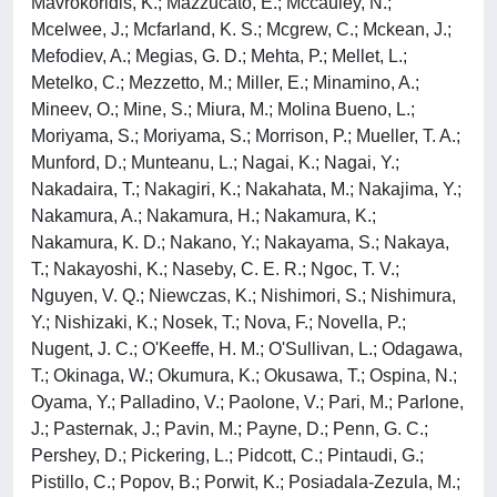
Mavrokoridis, K.; Mazzucato, E.; Mccauley, N.;
Mcelwee, J.; Mcfarland, K. S.; Mcgrew, C.; Mckean, J.;
Mefodiev, A.; Megias, G. D.; Mehta, P.; Mellet, L.;
Metelko, C.; Mezzetto, M.; Miller, E.; Minamino, A.;
Mineev, O.; Mine, S.; Miura, M.; Molina Bueno, L.;
Moriyama, S.; Moriyama, S.; Morrison, P.; Mueller, T. A.;
Munford, D.; Munteanu, L.; Nagai, K.; Nagai, Y.;
Nakadaira, T.; Nakagiri, K.; Nakahata, M.; Nakajima, Y.;
Nakamura, A.; Nakamura, H.; Nakamura, K.;
Nakamura, K. D.; Nakano, Y.; Nakayama, S.; Nakaya,
T.; Nakayoshi, K.; Naseby, C. E. R.; Ngoc, T. V.;
Nguyen, V. Q.; Niewczas, K.; Nishimori, S.; Nishimura,
Y.; Nishizaki, K.; Nosek, T.; Nova, F.; Novella, P.;
Nugent, J. C.; O'Keeffe, H. M.; O'Sullivan, L.; Odagawa,
T.; Okinaga, W.; Okumura, K.; Okusawa, T.; Ospina, N.;
Oyama, Y.; Palladino, V.; Paolone, V.; Pari, M.; Parlone,
J.; Pasternak, J.; Pavin, M.; Payne, D.; Penn, G. C.;
Pershey, D.; Pickering, L.; Pidcott, C.; Pintaudi, G.;
Pistillo, C.; Popov, B.; Porwit, K.; Posiadala-Zezula, M.;