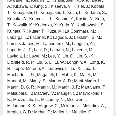
Kawaue, M.; Kearns, E.; Khabibullin, M.; Khotjantsev,
A.; Kikawa, T.; King, S.; Kiseeva, V.; Kisiel, J.; Kobata,
T.; Kobayashi, H.; Kobayashi, T.; Koch, L.; Kodama, S.;
Konaka, A.; Kormos, L. L.; Koshio, Y.; Kostin, A.; Koto,
T.; Kowalik, K.; Kudenko, Y.; Kudo, Y.; Kuribayashi, S.;
Kurjata, R.; Kutter, T.; Kuze, M.; La Commara, M.;
Labarga, L.; Lachner, K.; Lagoda, J.; Lakshmi, S. M.;
Lamers James, M.; Lamoureux, M.; Langella, A.;
Laporte, J. -F.; Last, D.; Latham, N.; Laveder, M.;
Lavitola, L.; Lawe, M.; Lee, Y.; Lin, C.; Lin, S. -K.;
Litchfield, R. P.; Liu, S. L.; Li, W.; Longhin, A.; Long, K.
R.; Lopez Moreno, A.; Ludovici, L.; Lu, X.; Lux, T.;
Machado, L. N.; Magaletti, L.; Mahn, K.; Malek, M.;
Mandal, M.; Manly, S.; Marino, A. D.; Marti-Magro, L.;
Martin, D. G. R.; Martini, M.; Martin, J. F.; Maruyama, T.;
Matsubara, T.; Matveev, V.; Mauger, C.; Mavrokoridis,
K.; Mazzucato, E.; Mccauley, N.; Mcelwee, J.;
Mcfarland, K. S.; Mcgrew, C.; Mckean, J.; Mefodiev, A.;
Megias, G. D.; Mehta, P.; Mellet, L.; Metelko, C.;