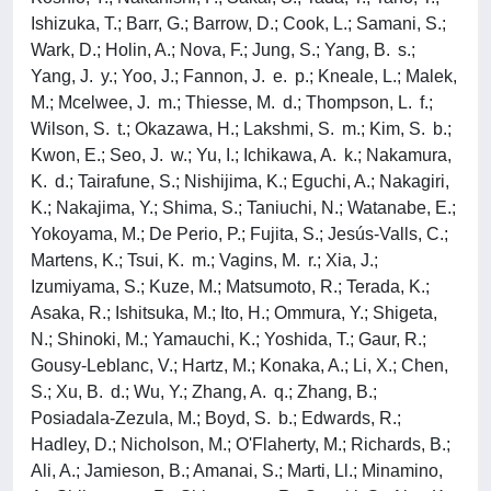
Ishizuka, T.; Barr, G.; Barrow, D.; Cook, L.; Samani, S.;
Wark, D.; Holin, A.; Nova, F.; Jung, S.; Yang, B. s.;
Yang, J. y.; Yoo, J.; Fannon, J. e. p.; Kneale, L.; Malek,
M.; Mcelwee, J. m.; Thiesse, M. d.; Thompson, L. f.;
Wilson, S. t.; Okazawa, H.; Lakshmi, S. m.; Kim, S. b.;
Kwon, E.; Seo, J. w.; Yu, I.; Ichikawa, A. k.; Nakamura,
K. d.; Tairafune, S.; Nishijima, K.; Eguchi, A.; Nakagiri,
K.; Nakajima, Y.; Shima, S.; Taniuchi, N.; Watanabe, E.;
Yokoyama, M.; De Perio, P.; Fujita, S.; Jesús-Valls, C.;
Martens, K.; Tsui, K. m.; Vagins, M. r.; Xia, J.;
Izumiyama, S.; Kuze, M.; Matsumoto, R.; Terada, K.;
Asaka, R.; Ishitsuka, M.; Ito, H.; Ommura, Y.; Shigeta,
N.; Shinoki, M.; Yamauchi, K.; Yoshida, T.; Gaur, R.;
Gousy-Leblanc, V.; Hartz, M.; Konaka, A.; Li, X.; Chen,
S.; Xu, B. d.; Wu, Y.; Zhang, A. q.; Zhang, B.;
Posiadala-Zezula, M.; Boyd, S. b.; Edwards, R.;
Hadley, D.; Nicholson, M.; O'Flaherty, M.; Richards, B.;
Ali, A.; Jamieson, B.; Amanai, S.; Marti, Ll.; Minamino,