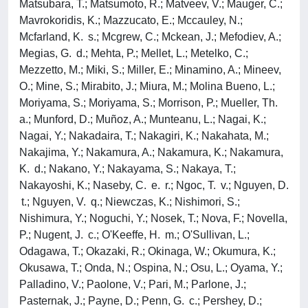
Matsubara, T.; Matsumoto, R.; Matveev, V.; Mauger, C.;
Mavrokoridis, K.; Mazzucato, E.; Mccauley, N.;
Mcfarland, K. s.; Mcgrew, C.; Mckean, J.; Mefodiev, A.;
Megias, G. d.; Mehta, P.; Mellet, L.; Metelko, C.;
Mezzetto, M.; Miki, S.; Miller, E.; Minamino, A.; Mineev,
O.; Mine, S.; Mirabito, J.; Miura, M.; Molina Bueno, L.;
Moriyama, S.; Moriyama, S.; Morrison, P.; Mueller, Th.
a.; Munford, D.; Muñoz, A.; Munteanu, L.; Nagai, K.;
Nagai, Y.; Nakadaira, T.; Nakagiri, K.; Nakahata, M.;
Nakajima, Y.; Nakamura, A.; Nakamura, K.; Nakamura,
K. d.; Nakano, Y.; Nakayama, S.; Nakaya, T.;
Nakayoshi, K.; Naseby, C. e. r.; Ngoc, T. v.; Nguyen, D.
t.; Nguyen, V. q.; Niewczas, K.; Nishimori, S.;
Nishimura, Y.; Noguchi, Y.; Nosek, T.; Nova, F.; Novella,
P.; Nugent, J. c.; O'Keeffe, H. m.; O'Sullivan, L.;
Odagawa, T.; Okazaki, R.; Okinaga, W.; Okumura, K.;
Okusawa, T.; Onda, N.; Ospina, N.; Osu, L.; Oyama, Y.;
Palladino, V.; Paolone, V.; Pari, M.; Parlone, J.;
Pasternak, J.; Payne, D.; Penn, G. c.; Pershey, D.;