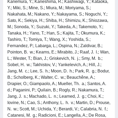
Kanemura, Y.; Kaneshima, R.; Kashiwagi, Y.; Kataoka,
Y.; Miki, S.; Mine, S.; Miura, M.; Moriyama, S.;
Nakahata, M.; Nakano, Y.; Nakayama, S.; Noguchi, Y.;
Sato, K.; Sekiya, H.; Shiba, H.; Shimizu, K.; Shiozawa,
M.; Sonoda, Y.; Suzuki, Y.; Takeda, A.; Takemoto, Y.;
Tanaka, H.; Yano, T.; Han, S.; Kajita, T.; Okumura, K.;
Tashiro, T.; Tomiya, T.; Wang, X.; Yoshida, S.;
Fernandez, P.; Labarga, L.; Ospina, N.; Zaldivar, B.;
Pointon, B. w.; Kearns, E.; Mirabito, J.; Raaf, J. l.; Wan,
L.; Wester, T.; Bian, J.; Griskevich, N. j.; Smy, M. b.;
Sobel, H. w.; Takhistov, V.; Yankelevich, A.; Hill, J.;
Jang, M. c.; Lee, S. h.; Moon, D. h.; Park, R. g.; Bodur,
B.; Scholberg, K.; Walter, C. w.; Beauchêne, A.;
Drapier, O.; Giampaolo, A.; Mueller, Th. a.; Santos, A.
d.; Paganini, P.; Quilain, B.; Rogly, R.; Nakamura, T.;
Jang, J. s.; Machado, L. n.; Learned, J. g.; Choi, K.;
Iovine, N.; Cao, S.; Anthony, L. h. v.; Martin, D.; Prouse,
N. w.; Scott, M.; Uchida, Y.; Berardi, V.; Calabria, N. f.;
Catanesi, M. g.; Radicioni, E.; Langella, A.; De Rosa,