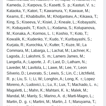
Kameda, J.; Karpova, S.; Kasetti, S. p.; Kasturi, V. s.;
Kataoka, Y.; Katori, T.; Kawamura, Y.; Kawaue, M.;
Kearns, E.; Khabibullin, M.; Khotjantsev, A.; Kikawa, T.;
King, S.; Kiseeva, V.; Kisiel, J.; Kneale, L.; Kobayashi,
H.; Kobayashi, T.; Koch, L.; Kodama, S.; Kolupanova,
M.; Konaka, A.; Kormos, L. l.; Koshio, Y.; Koto, T.;
Kowalik, K.; Kudenko, Y.; Kudo, Y.; Kuribayashi, S.;
Kurjata, R.; Kurochka, V.; Kutter, T.; Kuze, M.; La
Commara, M.; Labarga, L.; Lachat, M.; Lachner, K.;
Lagoda, J.; Lakshmi, S. m.; Lamers James, M.;
Langella, A.; Laporte, J. -F.; Last, D.; Latham, N.;
Laveder, M.; Lavitola, L.; Lawe, M.; Lee, Y.; Leon
Silverio, D.; Levorato, S.; Lewis, S.; Lin, C.; Litchfield,
R. p.; Liu, S. l.; Li, W.; Longhin, A.; Long, K. r.; Lopez
Moreno, A.; Ludovici, L.; Lu, X.; Lux, T.; Machado, L. n.;
Magaletti, L.; Mahn, K.; Mahtani, K. k.; Malek, M.;
Mandal, M.; Manly, S.; Marino, A. d.; Marti-Magro, L.;
Martin, D. g. r.; Martini, M.; Martin, J. f.; Maruyama, T.;