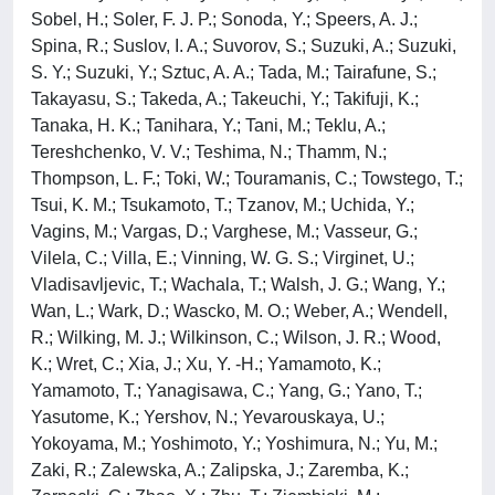
Sobel, H.; Soler, F. J. P.; Sonoda, Y.; Speers, A. J.;
Spina, R.; Suslov, I. A.; Suvorov, S.; Suzuki, A.; Suzuki,
S. Y.; Suzuki, Y.; Sztuc, A. A.; Tada, M.; Tairafune, S.;
Takayasu, S.; Takeda, A.; Takeuchi, Y.; Takifuji, K.;
Tanaka, H. K.; Tanihara, Y.; Tani, M.; Teklu, A.;
Tereshchenko, V. V.; Teshima, N.; Thamm, N.;
Thompson, L. F.; Toki, W.; Touramanis, C.; Towstego, T.;
Tsui, K. M.; Tsukamoto, T.; Tzanov, M.; Uchida, Y.;
Vagins, M.; Vargas, D.; Varghese, M.; Vasseur, G.;
Vilela, C.; Villa, E.; Vinning, W. G. S.; Virginet, U.;
Vladisavljevic, T.; Wachala, T.; Walsh, J. G.; Wang, Y.;
Wan, L.; Wark, D.; Wascko, M. O.; Weber, A.; Wendell,
R.; Wilking, M. J.; Wilkinson, C.; Wilson, J. R.; Wood,
K.; Wret, C.; Xia, J.; Xu, Y. -H.; Yamamoto, K.;
Yamamoto, T.; Yanagisawa, C.; Yang, G.; Yano, T.;
Yasutome, K.; Yershov, N.; Yevarouskaya, U.;
Yokoyama, M.; Yoshimoto, Y.; Yoshimura, N.; Yu, M.;
Zaki, R.; Zalewska, A.; Zalipska, J.; Zaremba, K.;