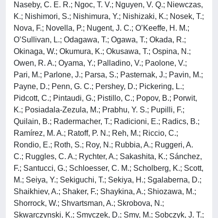
Naseby, C. E. R.; Ngoc, T. V.; Nguyen, V. Q.; Niewczas,
K.; Nishimori, S.; Nishimura, Y.; Nishizaki, K.; Nosek, T.;
Nova, F.; Novella, P.; Nugent, J. C.; O’Keeffe, H. M.;
O’Sullivan, L.; Odagawa, T.; Ogawa, T.; Okada, R.;
Okinaga, W.; Okumura, K.; Okusawa, T.; Ospina, N.;
Owen, R. A.; Oyama, Y.; Palladino, V.; Paolone, V.;
Pari, M.; Parlone, J.; Parsa, S.; Pasternak, J.; Pavin, M.;
Payne, D.; Penn, G. C.; Pershey, D.; Pickering, L.;
Pidcott, C.; Pintaudi, G.; Pistillo, C.; Popov, B.; Porwit,
K.; Posiadala-Zezula, M.; Prabhu, Y. S.; Pupilli, F.;
Quilain, B.; Radermacher, T.; Radicioni, E.; Radics, B.;
Ramírez, M. A.; Ratoff, P. N.; Reh, M.; Riccio, C.;
Rondio, E.; Roth, S.; Roy, N.; Rubbia, A.; Ruggeri, A.
C.; Ruggles, C. A.; Rychter, A.; Sakashita, K.; Sánchez,
F.; Santucci, G.; Schloesser, C. M.; Scholberg, K.; Scott,
M.; Seiya, Y.; Sekiguchi, T.; Sekiya, H.; Sgalaberna, D.;
Shaikhiev, A.; Shaker, F.; Shaykina, A.; Shiozawa, M.;
Shorrock, W.; Shvartsman, A.; Skrobova, N.;
Skwarczynski, K.; Smyczek, D.; Smy, M.; Sobczyk, J. T.;