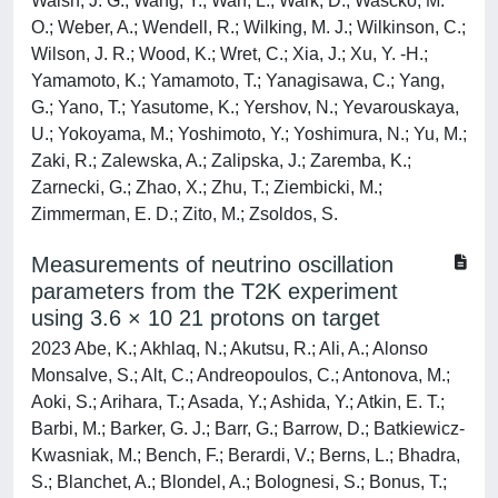
Walsh, J. G.; Wang, Y.; Wan, L.; Wark, D.; Wascko, M.
O.; Weber, A.; Wendell, R.; Wilking, M. J.; Wilkinson, C.;
Wilson, J. R.; Wood, K.; Wret, C.; Xia, J.; Xu, Y. -H.;
Yamamoto, K.; Yamamoto, T.; Yanagisawa, C.; Yang,
G.; Yano, T.; Yasutome, K.; Yershov, N.; Yevarouskaya,
U.; Yokoyama, M.; Yoshimoto, Y.; Yoshimura, N.; Yu, M.;
Zaki, R.; Zalewska, A.; Zalipska, J.; Zaremba, K.;
Zarnecki, G.; Zhao, X.; Zhu, T.; Ziembicki, M.;
Zimmerman, E. D.; Zito, M.; Zsoldos, S.
Measurements of neutrino oscillation
parameters from the T2K experiment
using 3.6 × 10 21 protons on target
2023 Abe, K.; Akhlaq, N.; Akutsu, R.; Ali, A.; Alonso
Monsalve, S.; Alt, C.; Andreopoulos, C.; Antonova, M.;
Aoki, S.; Arihara, T.; Asada, Y.; Ashida, Y.; Atkin, E. T.;
Barbi, M.; Barker, G. J.; Barr, G.; Barrow, D.; Batkiewicz-
Kwasniak, M.; Bench, F.; Berardi, V.; Berns, L.; Bhadra,
S.; Blanchet, A.; Blondel, A.; Bolognesi, S.; Bonus, T.;