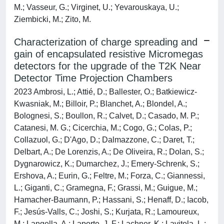
M.; Vasseur, G.; Virginet, U.; Yevarouskaya, U.;
Ziembicki, M.; Zito, M.
Characterization of charge spreading and
gain of encapsulated resistive Micromegas
detectors for the upgrade of the T2K Near
Detector Time Projection Chambers
2023 Ambrosi, L.; Attié, D.; Ballester, O.; Batkiewicz-
Kwasniak, M.; Billoir, P.; Blanchet, A.; Blondel, A.;
Bolognesi, S.; Boullon, R.; Calvet, D.; Casado, M. P.;
Catanesi, M. G.; Cicerchia, M.; Cogo, G.; Colas, P.;
Collazuol, G.; D'Ago, D.; Dalmazzone, C.; Daret, T.;
Delbart, A.; De Lorenzis, A.; De Oliveira, R.; Dolan, S.;
Dygnarowicz, K.; Dumarchez, J.; Emery-Schrenk, S.;
Ershova, A.; Eurin, G.; Feltre, M.; Forza, C.; Giannessi,
L.; Giganti, C.; Gramegna, F.; Grassi, M.; Guigue, M.;
Hamacher-Baumann, P.; Hassani, S.; Henaff, D.; Iacob,
F.; Jesús-Valls, C.; Joshi, S.; Kurjata, R.; Lamoureux,
M.; Langella, A.; Laporte, J. F.; Lachner, K.; Lavitola, L.;