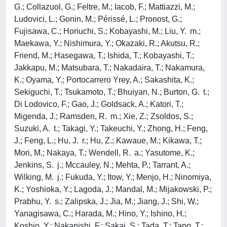
G.; Collazuol, G.; Feltre, M.; Iacob, F.; Mattiazzi, M.;
Ludovici, L.; Gonin, M.; Périssé, L.; Pronost, G.;
Fujisawa, C.; Horiuchi, S.; Kobayashi, M.; Liu, Y. m.;
Maekawa, Y.; Nishimura, Y.; Okazaki, R.; Akutsu, R.;
Friend, M.; Hasegawa, T.; Ishida, T.; Kobayashi, T.;
Jakkapu, M.; Matsubara, T.; Nakadaira, T.; Nakamura,
K.; Oyama, Y.; Portocarrero Yrey, A.; Sakashita, K.;
Sekiguchi, T.; Tsukamoto, T.; Bhuiyan, N.; Burton, G. t.;
Di Lodovico, F.; Gao, J.; Goldsack, A.; Katori, T.;
Migenda, J.; Ramsden, R. m.; Xie, Z.; Zsoldos, S.;
Suzuki, A. t.; Takagi, Y.; Takeuchi, Y.; Zhong, H.; Feng,
J.; Feng, L.; Hu, J. r.; Hu, Z.; Kawaue, M.; Kikawa, T.;
Mori, M.; Nakaya, T.; Wendell, R. a.; Yasutome, K.;
Jenkins, S. j.; Mccauley, N.; Mehta, P.; Tarrant, A.;
Wilking, M. j.; Fukuda, Y.; Itow, Y.; Menjo, H.; Ninomiya,
K.; Yoshioka, Y.; Lagoda, J.; Mandal, M.; Mijakowski, P.;
Prabhu, Y. s.; Zalipska, J.; Jia, M.; Jiang, J.; Shi, W.;
Yanagisawa, C.; Harada, M.; Hino, Y.; Ishino, H.;
Koshio, Y.; Nakanishi, F.; Sakai, S.; Tada, T.; Tano, T.;