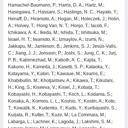
Hamacher-Baumann, P.; Harris, D. A.; Hartz, M.;
Hasegawa, T.; Hassani, S.; Hastings, N. C.; Hayato, Y.;
Henaff, D.; Hiramoto, A.; Hogan, M.; Holeczek, J.; Holin,
A.; Holvey, T.; Hong Van, N. T.; Honjo, T.; Iacob, F.;
Ichikawa, A. K.; Ikeda, M.; Ishida, T.; Ishitsuka, M.;
Israel, H. T.; Iwamoto, K.; Izmaylov, A.; Izumi, N.;
Jakkapu, M.; Jamieson, B.; Jenkins, S. J.; Jesús-Valls,
C.; Jiang, J. J.; Jonsson, P.; Joshi, S.; Jung, C. K.; Jurj,
P. B.; Kabirnezhad, M.; Kaboth, A. C.; Kajita, T.;
Kakuno, H.; Kameda, J.; Kasetti, S. P.; Kataoka, Y.;
Katayama, Y.; Katori, T.; Kawaue, M.; Kearns, E.;
Khabibullin, M.; Khotjantsev, A.; Kikawa, T.; Kikutani,
H.; King, S.; Kiseeva, V.; Kisiel, J.; Kobata, T.;
Kobayashi, H.; Kobayashi, T.; Koch, L.; Kodama, S.;
Konaka, A.; Kormos, L. L.; Koshio, Y.; Kostin, A.; Koto,
T.; Kowalik, K.; Kudenko, Y.; Kudo, Y.; Kuribayashi, S.;
Kurjata, R.; Kutter, T.; Kuze, M.; La Commara, M.;
Labarga, L.; Lachner, K.; Lagoda, J.; Lakshmi, S. M.;