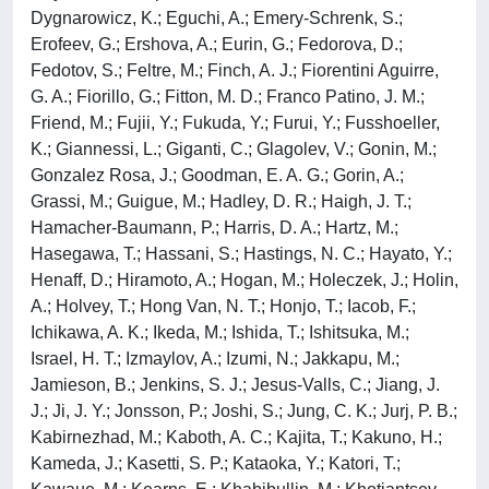
Dygnarowicz, K.; Eguchi, A.; Emery-Schrenk, S.;
Erofeev, G.; Ershova, A.; Eurin, G.; Fedorova, D.;
Fedotov, S.; Feltre, M.; Finch, A. J.; Fiorentini Aguirre,
G. A.; Fiorillo, G.; Fitton, M. D.; Franco Patino, J. M.;
Friend, M.; Fujii, Y.; Fukuda, Y.; Furui, Y.; Fusshoeller,
K.; Giannessi, L.; Giganti, C.; Glagolev, V.; Gonin, M.;
Gonzalez Rosa, J.; Goodman, E. A. G.; Gorin, A.;
Grassi, M.; Guigue, M.; Hadley, D. R.; Haigh, J. T.;
Hamacher-Baumann, P.; Harris, D. A.; Hartz, M.;
Hasegawa, T.; Hassani, S.; Hastings, N. C.; Hayato, Y.;
Henaff, D.; Hiramoto, A.; Hogan, M.; Holeczek, J.; Holin,
A.; Holvey, T.; Hong Van, N. T.; Honjo, T.; Iacob, F.;
Ichikawa, A. K.; Ikeda, M.; Ishida, T.; Ishitsuka, M.;
Israel, H. T.; Izmaylov, A.; Izumi, N.; Jakkapu, M.;
Jamieson, B.; Jenkins, S. J.; Jesus-Valls, C.; Jiang, J.
J.; Ji, J. Y.; Jonsson, P.; Joshi, S.; Jung, C. K.; Jurj, P. B.;
Kabirnezhad, M.; Kaboth, A. C.; Kajita, T.; Kakuno, H.;
Kameda, J.; Kasetti, S. P.; Kataoka, Y.; Katori, T.;