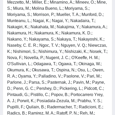
Mezzetto, M.; Miller, E.; Minamino, A.; Mineev, O.; Mine,
S.; Miura, M.; Molina Bueno, L.; Moriyama, S.;
Moriyama, S.; Morrison, P.; Mueller, T. A.; Munford, D.;
Munteanu, L.; Nagai, K.; Nagai, Y.; Nakadaira, T.;
Nakagiri, K.; Nakahata, M.; Nakajima, Y.; Nakamura, A.;
Nakamura, H.; Nakamura, K.; Nakamura, K. D.;
Nakano, Y.; Nakayama, S.; Nakaya, T.; Nakayoshi, K.;
Naseby, C. E. R.; Ngoc, T. V.; Nguyen, V. Q.; Niewczas,
K.; Nishimori, S.; Nishimura, Y.; Nishizaki, K.; Nosek, T.;
Nova, F.; Novella, P.; Nugent, J. C.; O'Keeffe, H. M.;
O'Sullivan, L.; Odagawa, T.; Ogawa, T.; Okinaga, W.;
Okumura, K.; Okusawa, T.; Ospina, N.; Osu, L.; Owen,
R. A.; Oyama, Y.; Palladino, V.; Paolone, V.; Pari, M.;
Parlone, J.; Parsa, S.; Pasternak, J.; Pavin, M.; Payne,
D.; Penn, G. C.; Pershey, D.; Pickering, L.; Pidcott, C.;
Pintaudi, G.; Pistillo, C.; Popov, B.; Portocarrero Yrey,
A. J.; Porwit, K.; Posiadala-Zezula, M.; Prabhu, Y. S.;
Pupilli, F.; Quilain, B.; Radermacher, T.; Radicioni, E.;
Radics, B.; Ramirez, M. A.; Ratoff, P. N.; Reh, M.;