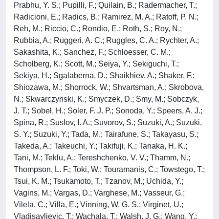
Prabhu, Y. S.; Pupilli, F.; Quilain, B.; Radermacher, T.;
Radicioni, E.; Radics, B.; Ramirez, M. A.; Ratoff, P. N.;
Reh, M.; Riccio, C.; Rondio, E.; Roth, S.; Roy, N.;
Rubbia, A.; Ruggeri, A. C.; Ruggles, C. A.; Rychter, A.;
Sakashita, K.; Sanchez, F.; Schloesser, C. M.;
Scholberg, K.; Scott, M.; Seiya, Y.; Sekiguchi, T.;
Sekiya, H.; Sgalaberna, D.; Shaikhiev, A.; Shaker, F.;
Shiozawa, M.; Shorrock, W.; Shvartsman, A.; Skrobova,
N.; Skwarczynski, K.; Smyczek, D.; Smy, M.; Sobczyk,
J. T.; Sobel, H.; Soler, F. J. P.; Sonoda, Y.; Speers, A. J.;
Spina, R.; Suslov, I. A.; Suvorov, S.; Suzuki, A.; Suzuki,
S. Y.; Suzuki, Y.; Tada, M.; Tairafune, S.; Takayasu, S.;
Takeda, A.; Takeuchi, Y.; Takifuji, K.; Tanaka, H. K.;
Tani, M.; Teklu, A.; Tereshchenko, V. V.; Thamm, N.;
Thompson, L. F.; Toki, W.; Touramanis, C.; Towstego, T.;
Tsui, K. M.; Tsukamoto, T.; Tzanov, M.; Uchida, Y.;
Vagins, M.; Vargas, D.; Varghese, M.; Vasseur, G.;
Vilela, C.; Villa, E.; Vinning, W. G. S.; Virginet, U.;
Vladisavljevic, T.; Wachala, T.; Walsh, J. G.; Wang, Y.;