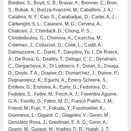
Bordoni, S.; Boyd, S. B.; Bravar, A.; Bronner, C.; Bron,
S.; Bubak, A.; Buizza Avanzini, M.; Caballero, J. A.;
Calabria, N. F.; Cao, S.; Carabadjac, D.; Carter, A. J.;
Cartwright, S. L.; Catanesi, M. G.; Cervera, A.;
Chakrani, J.; Cherdack, D.; Chong, P. S.;
Christodoulou, G.; Chvirova, A.; Cicerchia, M.;
Coleman, J.; Collazuol, G.; Cook, L.; Cudd, A.;
Dalmazzone, C.; Daret, T.; Davydov, Yu. I.; De Roeck,
A.; De Rosa, G.; Dealtry, T.; Delogu, C. C.; Densham,
C.; Dergacheva, A.; Di Lodovico, F.; Dolan, S.; Douqa,
D.; Doyle, T. A.; Drapier, O.; Dumarchez, J.; Dunne, P.;
Dygnarowicz, K.; Eguchi, A.; Emery-Schrenk, S.;
Erofeev, G.; Ershova, A.; Eurin, G.; Fedorova, D.;
Fedotov, S.; Feltre, M.; Finch, A. J.; Fiorentini Aguirre,
G. A.; Fiorillo, G.; Fitton, M. D.; Franco Patiño, J. M.;
Friend, M.; Fujii, Y.; Fukuda, Y.; Fusshoeller, K.;
Giannessi, L.; Giganti, C.; Glagolev, V.; Gonin, M.;
González Rosa, J.; Goodman, E. A. G.; Gorin, A.;
Grassi, M.; Guigue, M.; Hadley, D. R.; Haigh, J. T.;