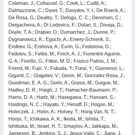
Coleman, J.; Collazuol, G.; Cook, L.; Cudd, A.;
Dalmazzone, C.; Daret, T.; Davydov, Y. I.; De Roeck, A.;
De Rosa, G.; Dealtry, T.; Delogu, C. C.; Densham, C.;
Dergacheva, A.; Di Lodovico, F.; Dolan, S.; Douqa, D.;
Doyle, T. A.; Drapier, O.; Dumarchez, J.; Dunne, P.;
Dygnarowicz, K.; Eguchi, A.; Emery-Schrenk, S.;
Erofeev, G.; Ershova, A.; Eurin, G.; Fedorova, D.;
Fedotov, S.; Feltre, M.; Finch, A. J.; Fiorentini Aguirre,
G. A.; Fiorillo, G.; Fitton, M. D.; Franco Patino, J. M.;
Friend, M.; Fujii, Y.; Fukuda, Y.; Furui, Y.; Giannessi, L.;
Giganti, C.; Glagolev, V.; Gonin, M.; Gonzalez Rosa, J.;
Goodman, E. A. G.; Gorin, A.; Grassi, M.; Guigue, M.;
Hadley, D. R.; Haigh, J. T.; Hamacher-Baumann, P.;
Harris, D. A.; Hartz, M.; Hasegawa, T.; Hassani, S.;
Hastings, N. C.; Hayato, Y.; Henaff, D.; Hogan, M.;
Holeczek, J.; Holin, A.; Holvey, T.; Hong Van, N. T.;
Honjo, T.; Ichikawa, A. K.; Ikeda, M.; Ishida, T.;
Ishitsuka, M.; Israel, H. T.; Izmaylov, A.; Jakkapu, M.;
Jamieson, B.; Jenkins, S. J.; Jesus-Valls, C.; Jiang, J.