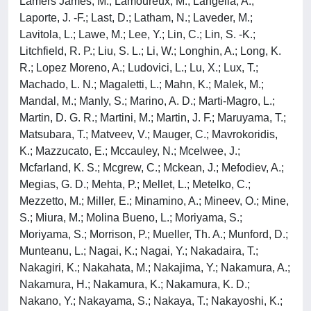
Lamers James, M.; Lamoureux, M.; Langella, A.;
Laporte, J. -F.; Last, D.; Latham, N.; Laveder, M.;
Lavitola, L.; Lawe, M.; Lee, Y.; Lin, C.; Lin, S. -K.;
Litchfield, R. P.; Liu, S. L.; Li, W.; Longhin, A.; Long, K.
R.; Lopez Moreno, A.; Ludovici, L.; Lu, X.; Lux, T.;
Machado, L. N.; Magaletti, L.; Mahn, K.; Malek, M.;
Mandal, M.; Manly, S.; Marino, A. D.; Marti-Magro, L.;
Martin, D. G. R.; Martini, M.; Martin, J. F.; Maruyama, T.;
Matsubara, T.; Matveev, V.; Mauger, C.; Mavrokoridis,
K.; Mazzucato, E.; Mccauley, N.; Mcelwee, J.;
Mcfarland, K. S.; Mcgrew, C.; Mckean, J.; Mefodiev, A.;
Megias, G. D.; Mehta, P.; Mellet, L.; Metelko, C.;
Mezzetto, M.; Miller, E.; Minamino, A.; Mineev, O.; Mine,
S.; Miura, M.; Molina Bueno, L.; Moriyama, S.;
Moriyama, S.; Morrison, P.; Mueller, Th. A.; Munford, D.;
Munteanu, L.; Nagai, K.; Nagai, Y.; Nakadaira, T.;
Nakagiri, K.; Nakahata, M.; Nakajima, Y.; Nakamura, A.;
Nakamura, H.; Nakamura, K.; Nakamura, K. D.;
Nakano, Y.; Nakayama, S.; Nakaya, T.; Nakayoshi, K.;