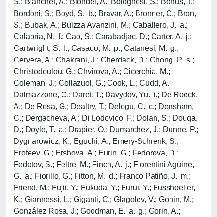
S.; Blanchet, A.; Blondel, A.; Bolognesi, S.; Bonus, T.;
Bordoni, S.; Boyd, S. b.; Bravar, A.; Bronner, C.; Bron,
S.; Bubak, A.; Buizza Avanzini, M.; Caballero, J. a.;
Calabria, N. f.; Cao, S.; Carabadjac, D.; Carter, A. j.;
Cartwright, S. l.; Casado, M. p.; Catanesi, M. g.;
Cervera, A.; Chakrani, J.; Cherdack, D.; Chong, P. s.;
Christodoulou, G.; Chvirova, A.; Cicerchia, M.;
Coleman, J.; Collazuol, G.; Cook, L.; Cudd, A.;
Dalmazzone, C.; Daret, T.; Davydov, Yu. i.; De Roeck,
A.; De Rosa, G.; Dealtry, T.; Delogu, C. c.; Densham,
C.; Dergacheva, A.; Di Lodovico, F.; Dolan, S.; Douqa,
D.; Doyle, T. a.; Drapier, O.; Dumarchez, J.; Dunne, P.;
Dygnarowicz, K.; Eguchi, A.; Emery-Schrenk, S.;
Erofeev, G.; Ershova, A.; Eurin, G.; Fedorova, D.;
Fedotov, S.; Feltre, M.; Finch, A. j.; Fiorentini Aguirre,
G. a.; Fiorillo, G.; Fitton, M. d.; Franco Patiño, J. m.;
Friend, M.; Fujii, Y.; Fukuda, Y.; Furui, Y.; Fusshoeller,
K.; Giannessi, L.; Giganti, C.; Glagolev, V.; Gonin, M.;
González Rosa, J.; Goodman, E. a. g.; Gorin, A.;