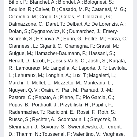
Billoir, P.; Blanchet, A.; Blondel, A.; Bolognesi, S.;
Boullon, R.; Calvet, D.; Casado, M. P.; Catanesi, M. G.;
Cicerchia, M.; Cogo, G.; Colas, P.; Collazuol, G.;
Dalmazzone, C.; Daret, T.; Delbart, A.; De Lorenzis, A.;
Dolan, S.; Dygnarowicz, K.; Dumarchez, J.; Emery-
Schrenk, S.; Ershova, A.; Eurin, G.; Feltre, M.; Forza, C.;
Giannessi, L.; Giganti, C.; Gramegna, F.; Grassi, M.;
Guigue, M.; Hamacher-Baumann, P.; Hassani, S.;
Henaff, D.; Iacob, F.; Jesus-Valls, C.; Joshi, S.; Kurjata,
R.; Lamoureux, M.; Langella, A.; Laporte, J. F.; Lavitola,
L.; Lehuraux, M.; Longhin, A.; Lux, T.; Magaletti, L.;
Marchi, T.; Mellet, L.; Mezzetto, M.; Munteanu, L.;
Nguyen, Q. V.; Orain, Y.; Pari, M.; Parraud, J. -M.;
Pastore, C.; Pepato, A.; Pierre, E.; Pio Garcia, C.;
Popov, B.; Porthault, J.; Przybiliski, H.; Pupilli, F.;
Radermacher, T.; Radicioni, E.; Rossi, F.; Roth, S.;
Russo, S.; Rychter, A.; Scomparin, L.; Smyczek, D.;
Steinmann, J.; Suvorov, S.; Swierblewski, J.; Terront,
D.; Thamm, N.; Toussenel, F.; Valentino, V.; Varghese,