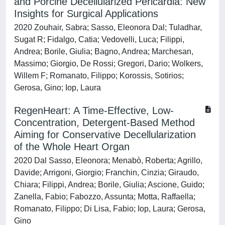
and Porcine Decellularized Pericardia: New
Insights for Surgical Applications
2020 Zouhair, Sabra; Sasso, Eleonora Dal; Tuladhar,
Sugat R; Fidalgo, Catia; Vedovelli, Luca; Filippi,
Andrea; Borile, Giulia; Bagno, Andrea; Marchesan,
Massimo; Giorgio, De Rossi; Gregori, Dario; Wolkers,
Willem F; Romanato, Filippo; Korossis, Sotirios;
Gerosa, Gino; Iop, Laura
RegenHeart: A Time-Effective, Low-
Concentration, Detergent-Based Method
Aiming for Conservative Decellularization
of the Whole Heart Organ
2020 Dal Sasso, Eleonora; Menabò, Roberta; Agrillo,
Davide; Arrigoni, Giorgio; Franchin, Cinzia; Giraudo,
Chiara; Filippi, Andrea; Borile, Giulia; Ascione, Guido;
Zanella, Fabio; Fabozzo, Assunta; Motta, Raffaella;
Romanato, Filippo; Di Lisa, Fabio; Iop, Laura; Gerosa,
Gino