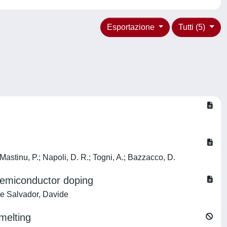
Esportazione
Tutti (5)
 Mastinu, P.; Napoli, D. R.; Togni, A.; Bazzacco, D.
 semiconductor doping
De Salvador, Davide
melting