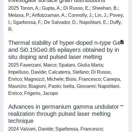
investigate surface grain distributions
2025 Tonon, A.; Gupta, A.; Di Russo, E.; Sheehan, B.;
Metaxa, P.; Arifutzzaman, A.; Connolly, J.; Lin, J.; Povey,
I.; Sgarbossa, F.; De Salvador, D.; Napolitani, E.; Duffy,
R.
Thermal stability of hyper-doped n-type Ge
and Si0.15Ge0.85 epilayers obtained by in
situ doping and pulsed laser melting
2025 Faverzani, Marco; Spataro, Giulia Maria;
Impelluso, Davide; Calcaterra, Stefano; Di Russo,
Enrico; Magnozzi, Michele; Bisio, Francesco; Canepa,
Maurizio; Biagioni, Paolo; Isella, Giovanni; Napolitani,
Enrico; Frigerio, Jacopo
Advances in germanium gamma undulator
realization through pulsed laser melting
technique
2024 Valzani, Davide; Sgarbossa, Francesco;