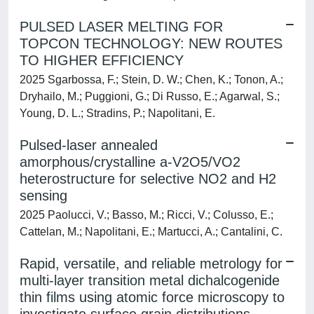
PULSED LASER MELTING FOR
TOPCON TECHNOLOGY: NEW ROUTES
TO HIGHER EFFICIENCY
2025 Sgarbossa, F.; Stein, D. W.; Chen, K.; Tonon, A.;
Dryhailo, M.; Puggioni, G.; Di Russo, E.; Agarwal, S.;
Young, D. L.; Stradins, P.; Napolitani, E.
Pulsed-laser annealed
amorphous/crystalline a-V2O5/VO2
heterostructure for selective NO2 and H2
sensing
2025 Paolucci, V.; Basso, M.; Ricci, V.; Colusso, E.;
Cattelan, M.; Napolitani, E.; Martucci, A.; Cantalini, C.
Rapid, versatile, and reliable metrology for
multi-layer transition metal dichalcogenide
thin films using atomic force microscopy to