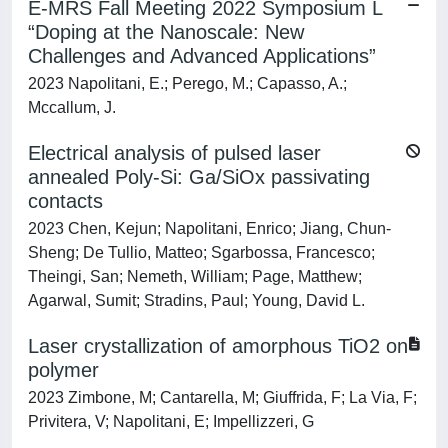
E-MRS Fall Meeting 2022 Symposium L
“Doping at the Nanoscale: New
Challenges and Advanced Applications”
2023 Napolitani, E.; Perego, M.; Capasso, A.;
Mccallum, J.
Electrical analysis of pulsed laser
annealed Poly-Si: Ga/SiOx passivating
contacts
2023 Chen, Kejun; Napolitani, Enrico; Jiang, Chun-
Sheng; De Tullio, Matteo; Sgarbossa, Francesco;
Theingi, San; Nemeth, William; Page, Matthew;
Agarwal, Sumit; Stradins, Paul; Young, David L.
Laser crystallization of amorphous TiO2 on
polymer
2023 Zimbone, M; Cantarella, M; Giuffrida, F; La Via, F;
Privitera, V; Napolitani, E; Impellizzeri, G