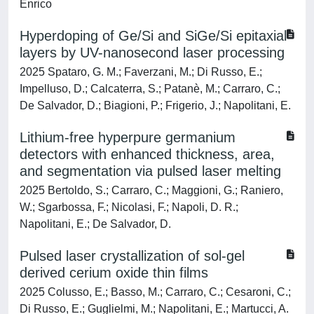
Enrico
Hyperdoping of Ge/Si and SiGe/Si epitaxial
layers by UV-nanosecond laser processing
2025 Spataro, G. M.; Faverzani, M.; Di Russo, E.;
Impelluso, D.; Calcaterra, S.; Patanè, M.; Carraro, C.;
De Salvador, D.; Biagioni, P.; Frigerio, J.; Napolitani, E.
Lithium-free hyperpure germanium
detectors with enhanced thickness, area,
and segmentation via pulsed laser melting
2025 Bertoldo, S.; Carraro, C.; Maggioni, G.; Raniero,
W.; Sgarbossa, F.; Nicolasi, F.; Napoli, D. R.;
Napolitani, E.; De Salvador, D.
Pulsed laser crystallization of sol-gel
derived cerium oxide thin films
2025 Colusso, E.; Basso, M.; Carraro, C.; Cesaroni, C.;
Di Russo, E.; Guglielmi, M.; Napolitani, E.; Martucci, A.