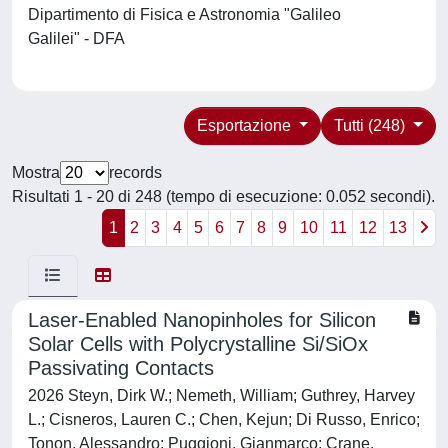
Dipartimento di Fisica e Astronomia "Galileo
Galilei" - DFA
Esportazione
Tutti (248)
Mostra
records
Risultati 1 - 20 di 248 (tempo di esecuzione: 0.052 secondi).
1
2
3
4
5
6
7
8
9
10
11
12
13
Laser‐Enabled Nanopinholes for Silicon
Solar Cells with Polycrystalline Si/SiOx
Passivating Contacts
2026 Steyn, Dirk W.; Nemeth, William; Guthrey, Harvey
L.; Cisneros, Lauren C.; Chen, Kejun; Di Russo, Enrico;
Tonon, Alessandro; Puggioni, Gianmarco; Crane,