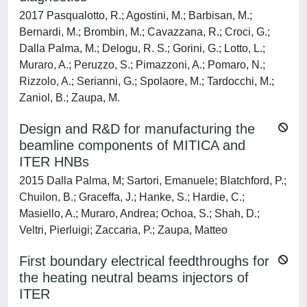
2017 Pasqualotto, R.; Agostini, M.; Barbisan, M.;
Bernardi, M.; Brombin, M.; Cavazzana, R.; Croci, G.;
Dalla Palma, M.; Delogu, R. S.; Gorini, G.; Lotto, L.;
Muraro, A.; Peruzzo, S.; Pimazzoni, A.; Pomaro, N.;
Rizzolo, A.; Serianni, G.; Spolaore, M.; Tardocchi, M.;
Zaniol, B.; Zaupa, M.
Design and R&D for manufacturing the
beamline components of MITICA and
ITER HNBs
2015 Dalla Palma, M; Sartori, Emanuele; Blatchford, P.;
Chuilon, B.; Graceffa, J.; Hanke, S.; Hardie, C.;
Masiello, A.; Muraro, Andrea; Ochoa, S.; Shah, D.;
Veltri, Pierluigi; Zaccaria, P.; Zaupa, Matteo
First boundary electrical feedthroughs for
the heating neutral beams injectors of
ITER