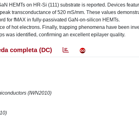
GaN HEMTs on HR-Si (111) substrate is reported. Devices featur
eak transconductance of 520 mS/mm. These values demonstra
rd for fMAX in fully-passivated GaN-on-silicon HEMTs.
 of hot electrons. Finally, trapping phenomena have been inve
ps was identified, confirming an excellent epilayer quality.
da completa (DC)
emiconductors (IWN2010)
10)