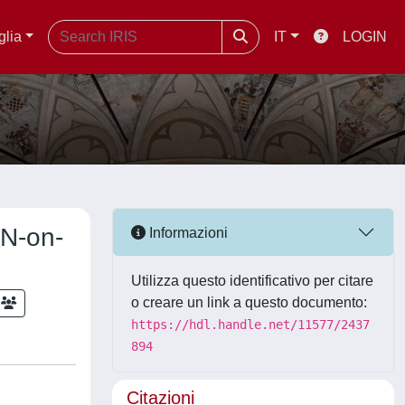
glia
IT
LOGIN
aN-on-
Informazioni
Utilizza questo identificativo per citare
o creare un link a questo documento:
https://hdl.handle.net/11577/2437
894
Citazioni