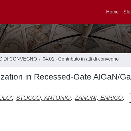
Home
Sfo
TO DI CONVEGNO
04.01 - Contributo in atti di convegno
erization in Recessed-Gate AlGaN/G
OLO'
;
STOCCO, ANTONIO
;
ZANONI, ENRICO
;