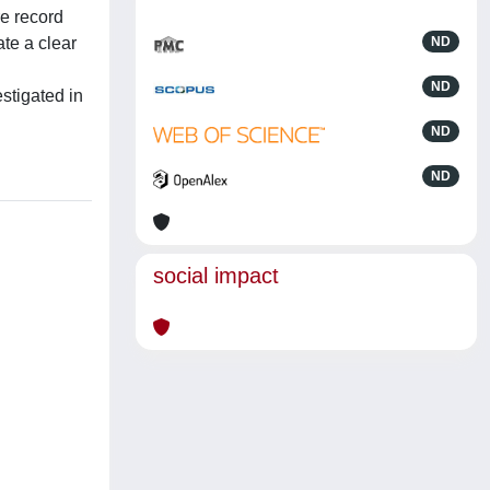
e record
te a clear
ND
ND
stigated in
ND
ND
social impact