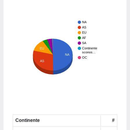
NA
AS
EU
AF
SA
Continente
EU
sconos…
NA
OC
AS
Continente
#