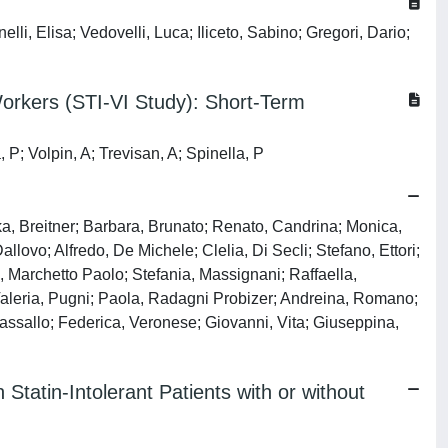
li, Elisa; Vedovelli, Luca; Iliceto, Sabino; Gregori, Dario;
Workers (STI-VI Study): Short-Term
 P; Volpin, A; Trevisan, A; Spinella, P
Erika, Breitner; Barbara, Brunato; Renato, Candrina; Monica,
llovo; Alfredo, De Michele; Clelia, Di Secli; Stefano, Ettori;
, Marchetto Paolo; Stefania, Massignani; Raffaella,
 Valeria, Pugni; Paola, Radagni Probizer; Andreina, Romano;
, Vassallo; Federica, Veronese; Giovanni, Vita; Giuseppina,
tatin-Intolerant Patients with or without