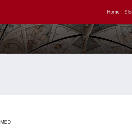
Home
Sfo
 DIMED