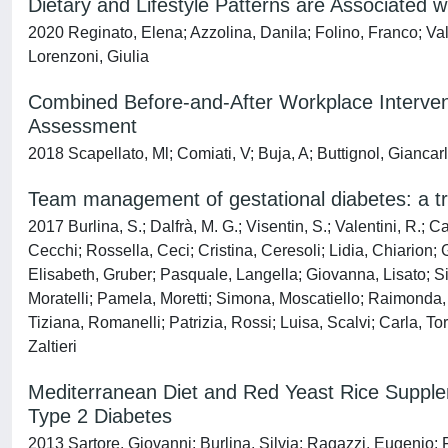
Dietary and Lifestyle Patterns are Associated wi
2020 Reginato, Elena; Azzolina, Danila; Folino, Franco; Vale
Lorenzoni, Giulia
Combined Before-and-After Workplace Intervent
Assessment
2018 Scapellato, Ml; Comiati, V; Buja, A; Buttignol, Giancarl
Team management of gestational diabetes: a tr
2017 Burlina, S.; Dalfrà, M. G.; Visentin, S.; Valentini, R.; 
Cecchi; Rossella, Ceci; Cristina, Ceresoli; Lidia, Chiarion; 
Elisabeth, Gruber; Pasquale, Langella; Giovanna, Lisato; Si
Moratelli; Pamela, Moretti; Simona, Moscatiello; Raimonda,
Tiziana, Romanelli; Patrizia, Rossi; Luisa, Scalvi; Carla, To
Zaltieri
Mediterranean Diet and Red Yeast Rice Suppleme
Type 2 Diabetes
2013 Sartore, Giovanni; Burlina, Silvia; Ragazzi, Eugenio; 