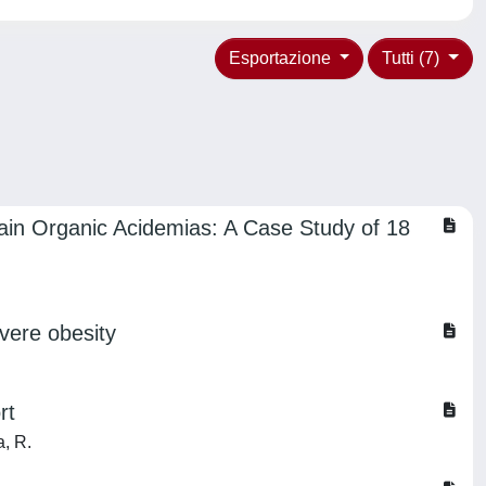
Esportazione
Tutti (7)
ain Organic Acidemias: A Case Study of 18
evere obesity
rt
a, R.