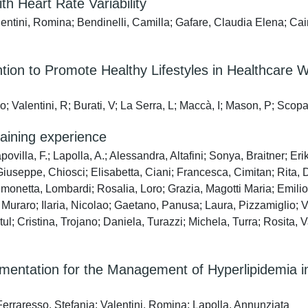
th Heart Rate Variability
ntini, Romina; Bendinelli, Camilla; Gafare, Claudia Elena; Cainel
ion to Promote Healthy Lifestyles in Healthcare 
o; Valentini, R; Burati, V; La Serra, L; Maccà, I; Mason, P; Scopa,
aining experience
Capovilla, F.; Lapolla, A.; Alessandra, Altafini; Sonya, Braitner; 
Giuseppe, Chiosci; Elisabetta, Ciani; Francesca, Cimitan; Rita, Da
monetta, Lombardi; Rosalia, Loro; Grazia, Magotti Maria; Emilio
 Muraro; Ilaria, Nicolao; Gaetano, Panusa; Laura, Pizzamiglio;
rtul; Cristina, Trojano; Daniela, Turazzi; Michela, Turra; Rosita
ntation for the Management of Hyperlipidemia in S
Ferraresso, Stefania; Valentini, Romina; Lapolla, Annunziata