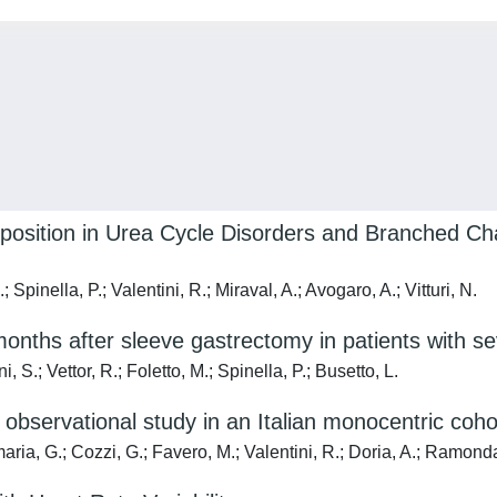
position in Urea Cycle Disorders and Branched Ch
Spinella, P.; Valentini, R.; Miraval, A.; Avogaro, A.; Vitturi, N.
 months after sleeve gastrectomy in patients with s
ni, S.; Vettor, R.; Foletto, M.; Spinella, P.; Busetto, L.
n observational study in an Italian monocentric coho
maria, G.; Cozzi, G.; Favero, M.; Valentini, R.; Doria, A.; Ramond