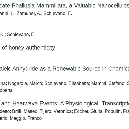
icate Phallusia Mammillata, a Valuable Nanocellulo
Manni, L.; Zamuner, A.; Schievano, E.
i, K.; Schievano, E.
of honey authenticity
 Maleic Anhydride as a Renewable Source in Chemi
Anna; Nogarole, Marco; Schievano, Elisabetta; Mammi, Stefano;
Roberta
and Heatwave Events: A Physiological, Transcript
tto; Brilli, Matteo; Tijero, Veronica; Eccher, Giulia; Populin, 
lerio; Meggio, Franco