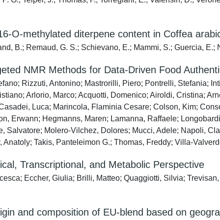
f 16-O-methylated diterpene content in Coffea arab
rand, B.; Remaud, G. S.; Schievano, E.; Mammi, S.; Guercia, E.; N
argeted NMR Methods for Data-Driven Food Authent
no; Rizzuti, Antonino; Mastrorilli, Piero; Pontrelli, Stefania; In
istiano; Arlorio, Marco; Acquotti, Domenico; Airoldi, Cristina; A
; Casadei, Luca; Marincola, Flaminia Cesare; Colson, Kim; Cons
 Hamon, Erwann; Hegmanns, Maren; Lamanna, Raffaele; Longobar
 Salvatore; Molero-Vilchez, Dolores; Mucci, Adele; Napoli, Cla
 Anatoly; Takis, Panteleimon G.; Thomas, Freddy; Villa-Valverde
al, Transcriptional, and Metabolic Perspective
sca; Eccher, Giulia; Brilli, Matteo; Quaggiotti, Silvia; Trevisa
in and composition of EU-blend based on geograph