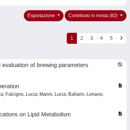
Esportazione
Contributo in rivista (82)
1
2
3
4
5
d evaluation of brewing parameters
neration
; Falcigno, Lucia; Manni, Lucia; Ballarin, Loriano;
cations on Lipid Metabolism