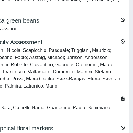
ica green beans
avarini, L.
icity Assessment
tini, Nicola; Scapicchio, Pasquale; Triggiani, Maurizio;
rnesano, Fabio; Assfalg, Michael; Barison, Andersson;
onni, Roberto; Costantino, Gabriele; Cremonini, Mauro
di, Francesco; Mallamace, Domenico; Mammi, Stefano;
udia; Rossi, Maria Cecilia; Sáez-Barajas, Elena; Savorani,
, Palmira; Latronico, Mario
n, Sara; Cainelli, Nadia; Guarracino, Paola; Schievano,
ical floral markers