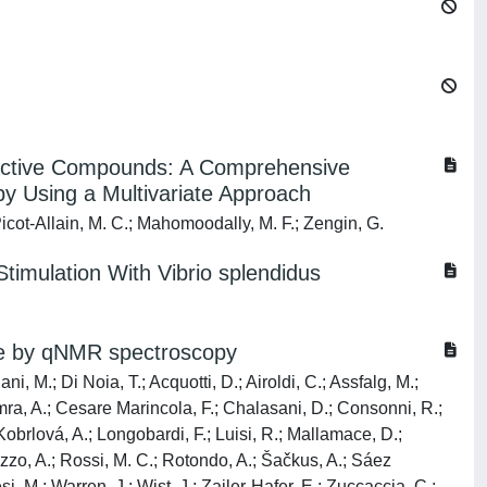
ioactive Compounds: A Comprehensive
y Using a Multivariate Approach
 Picot-Allain, M. C.; Mahomoodally, M. F.; Zengin, G.
Stimulation With Vibrio splendidus
uice by qNMR spectroscopy
ani, M.; Di Noia, T.; Acquotti, D.; Airoldi, C.; Assfalg, M.;
 Čamra, A.; Cesare Marincola, F.; Chalasani, D.; Consonni, R.;
Kobrlová, A.; Longobardi, F.; Luisi, R.; Mallamace, D.;
azzo, A.; Rossi, M. C.; Rotondo, A.; Šačkus, A.; Sáez
i, M.; Warren, J.; Wist, J.; Zailer-Hafer, E.; Zuccaccia, C.;