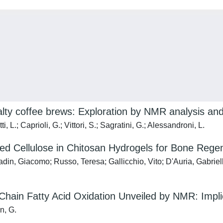
ialty coffee brews: Exploration by NMR analysis an
 L.; Caprioli, G.; Vittori, S.; Sagratini, G.; Alessandroni, L.
sed Cellulose in Chitosan Hydrogels for Bone Rege
in, Giacomo; Russo, Teresa; Gallicchio, Vito; D'Auria, Gabriella
hain Fatty Acid Oxidation Unveiled by NMR: Impli
n, G.