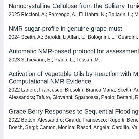
Nanocrystalline Cellulose from the Solitary Tun
2025 Riccioni, A.; Famengo, A.; El Habra, N.; Ballarin, L.; 
NMR sugar-profile in genuine grape must
2024 Scettri, A.; Baroldi, I.; Allari, L.; Bolognini, L.; Guardin
Automatic NMR-based protocol for assessment 
2023 Schievano, E.; Piana, L.; Tessari, M.
Activation of Vegetable Oils by Reaction with
Computational NMR Evidence
2022 Lanero, Francesco; Bresolin, Bianca Maria; Scettri, 
Alessandra; Tafuro, Giovanni; Sgarbossa, Paolo; Bertani, 
Grape Berry Responses to Sequential Flooding 
2022 Botton, Alessandro; Girardi, Francesco; Ruperti, Benede
Bosch, Sergi; Canton, Monica; Rasori, Angela; Cardillo, Va