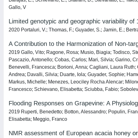
Gallo, V
Limited genotypic and geographic variability o
2020 Portaluri, V.; Thomas, F.; Guyader, S.; Jamin, E.; Bert
A Contribution to the Harmonization of Non-t
2019 Gallo, Vito; Ragone, Rosa; Musio, Biagia; Todisco, Stefa
Pascazio, Antonello; Cobas, Carlos; Mari, Silvia; Garino, Cr
Benevelli, Francesca; Borioni, Anna; Cagliani, Laura Ruth
Andrea; Davalli, Silvia; Duarte, Iola; Guyader, Sophie;
Markus, Michelle; Menezes, Leociley Rocha Alencar; Milone,
Francesco; Schievano, Elisabetta; Sciubba, Fabio; Sobolev,
Flooding Responses on Grapevine: A Physiologic
2019 Ruperti, Benedetto; Botton, Alessandro; Populin, France
Elisabetta; Meggio, Franco
NMR assessment of European acacia honey orig