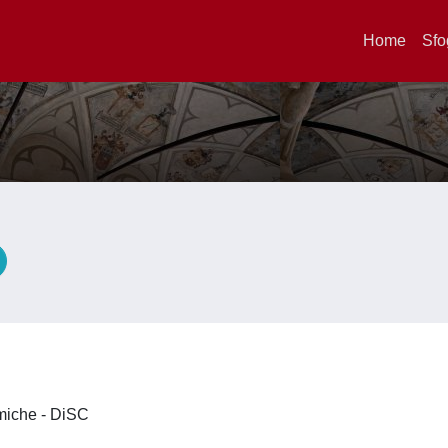
Home
Sfo
A
imiche - DiSC