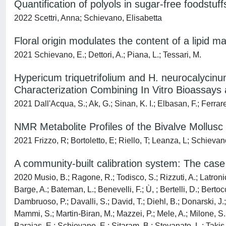
Quantification of polyols in sugar-free foodstu
2022 Scettri, Anna; Schievano, Elisabetta
Floral origin modulates the content of a lipid m
2021 Schievano, E.; Dettori, A.; Piana, L.; Tessari, M.
Hypericum triquetrifolium and H. neurocalycin
Characterization Combining In Vitro Bioassays
2021 Dall'Acqua, S.; Ak, G.; Sinan, K. I.; Elbasan, F.; Ferrar
NMR Metabolite Profiles of the Bivalve Mollusc 
2021 Frizzo, R; Bortoletto, E; Riello, T; Leanza, L; Schieva
A community-built calibration system: The case
2020 Musio, B.; Ragone, R.; Todisco, S.; Rizzuti, A.; Latronico, 
Barge, A.; Bateman, L.; Benevelli, F.; Ù, ; Bertelli, D.; Berto
Dambruoso, P.; Davalli, S.; David, T.; Diehl, B.; Donarski, J.
Mammi, S.; Martin-Biran, M.; Mazzei, P.; Mele, A.; Milone, S
Barajas, E.; Schievano, E.; Sitaram, B.; Stevanato, L.; Takis, 