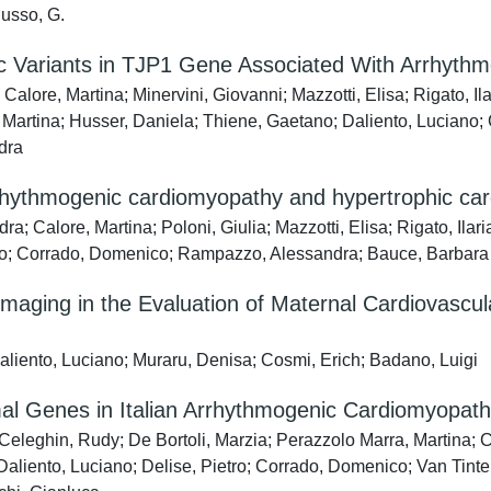
Russo, G.
c Variants in TJP1 Gene Associated With Arrhyth
alore, Martina; Minervini, Giovanni; Mazzotti, Elisa; Rigato, Il
rtina; Husser, Daniela; Thiene, Gaetano; Daliento, Luciano; Co
dra
rrhythmogenic cardiomyopathy and hypertrophic ca
; Calore, Martina; Poloni, Giulia; Mazzotti, Elisa; Rigato, Ilaria
ano; Corrado, Domenico; Rampazzo, Alessandra; Bauce, Barbara
maging in the Evaluation of Maternal Cardiovascul
Daliento, Luciano; Muraru, Denisa; Cosmi, Erich; Badano, Luigi
Genes in Italian Arrhythmogenic Cardiomyopath
ia; Celeghin, Rudy; De Bortoli, Marzia; Perazzolo Marra, Martina
; Daliento, Luciano; Delise, Pietro; Corrado, Domenico; Van Tin