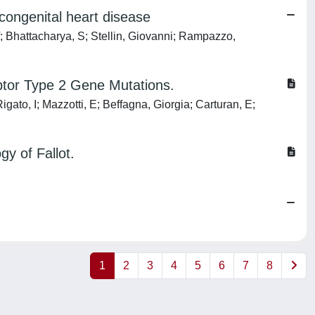
congenital heart disease
; Bhattacharya, S; Stellin, Giovanni; Rampazzo,
eptor Type 2 Gene Mutations.
ato, I; Mazzotti, E; Beffagna, Giorgia; Carturan, E;
gy of Fallot.
1
2
3
4
5
6
7
8