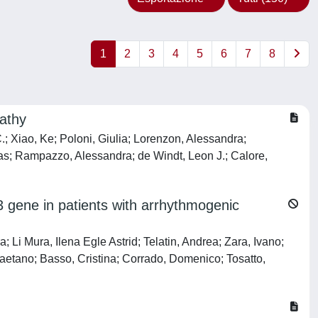
1
2
3
4
5
6
7
8
pathy
.; Xiao, Ke; Poloni, Giulia; Lorenzon, Alessandra;
as; Rampazzo, Alessandra; de Windt, Leon J.; Calore,
 gene in patients with arrhythmogenic
; Li Mura, Ilena Egle Astrid; Telatin, Andrea; Zara, Ivano;
 Gaetano; Basso, Cristina; Corrado, Domenico; Tosatto,