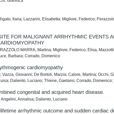
chi, Gianluca
gato, Ilaria; Lazzarini, Elisabetta; Migliore, Federico; Perazzol
SITE FOR MALIGNANT ARRHYTHMIC EVENTS A
CARDIOMYOPATHY
; PERAZZOLO MARRA, Martina; Migliore, Federico; Elisa, Mazzotti
Bauce, Barbara; Corrado, Domenico
hythmogenic cardiomyopathy
a; Vazza, Giovanni; De Bortoli, Marzia; Calore, Martina; Occhi, G
a Luisa; Daliento, Luciano; Thiene, Gaetano; Corrado, Domenic
ombined congenital and acquired heart disease.
Angelini, Annalisa; Daliento, Luciano
 lifetime arrhythmic outcome and sudden cardiac 