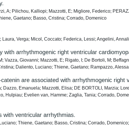
y.
i, A; Pilichou, Kalliopi; Mazzotti, E; Migliore, Federico; PER
 Thiene, Gaetano; Basso, Cristina; Corrado, Domenico
 Laura, Verga; Micol, Coccato; Federica, Lessi; Angelini, Annal
ly with arrhythmogenic right ventricular cardiomyop
; Vazza, Giovanni; Mazzotti, E; Rigato, I; De Bortoli, M; Beffag
istina; Daliento, Luciano; Thiene, Gaetano; Rampazzo, Aless
-catenin are associated with arrhythmogenic right 
; Dazzo, Emanuela; Mazzotti, Elisa; DE BORTOLI, Marzia; Lorenz
co, Hulpiau; Evelien van, Hamme; Zaglia, Tania; Corrado, Domen
 with ventricular arrhythmias.
to, Luciano; Thiene, Gaetano; Basso, Cristina; Corrado, Domenic