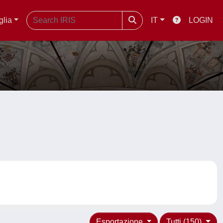
glia
IT
LOGIN
Esportazione
Tutti (150)