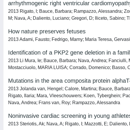
arrhythmogenic right ventricular cardiomyopath
2013 Rigato, I; Bauce, Barbara; Rampazzo, Alessandra; Zorz
M; Nava, A; Daliento, Luciano; Gregori, D; Iliceto, Sabino;
How nature preserves fetuses
2013 Adami, Fausto; Fedrigo, Marny; Maria Teresa, Gervasi;
Identification of a PKP2 gene deletion in a fami
2013 Li Mura, Ie; Bauce, Barbara; Nava, Andrea; Fanciulli, M
Mostacciuolo, MARIA LUISA; Corrado, Domenico; Basso, Cr
Mutations in the area composita protein alphaT
2013 Jolanda van, Hengel; Calore, Martina; Bauce, Barbara
Rigato, Ilaria; Mara, Vleeschouwers; Koen, Tyberghein; Pa
Nava, Andrea; Frans van, Roy; Rampazzo, Alessandra
Noninvasive cardiac screening in young athletes
2013 Steriotis, Ak; Nava, A; Rigato, I; Mazzotti, E; Dalien