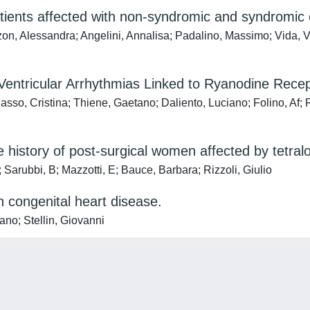
tients affected with non-syndromic and syndromic 
zon, Alessandra; Angelini, Annalisa; Padalino, Massimo; Vida, V
d Ventricular Arrhythmias Linked to Ryanodine Rec
o, Cristina; Thiene, Gaetano; Daliento, Luciano; Folino, Af; Rig
 history of post-surgical women affected by tetralo
 Sarubbi, B; Mazzotti, E; Bauce, Barbara; Rizzoli, Giulio
th congenital heart disease.
ano; Stellin, Giovanni