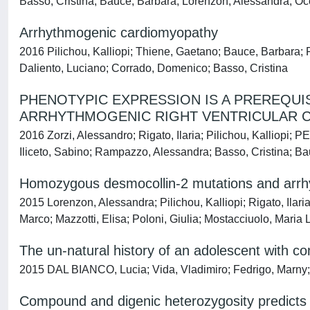
Basso, Cristina; Bauce, Barbara; Lorenzon, Alessandra; Oc
Arrhythmogenic cardiomyopathy
2016 Pilichou, Kalliopi; Thiene, Gaetano; Bauce, Barbara; Ri
Daliento, Luciano; Corrado, Domenico; Basso, Cristina
PHENOTYPIC EXPRESSION IS A PREREQUI
ARRHYTHMOGENIC RIGHT VENTRICULAR 
2016 Zorzi, Alessandro; Rigato, Ilaria; Pilichou, Kalliopi
Iliceto, Sabino; Rampazzo, Alessandra; Basso, Cristina; 
Homozygous desmocollin-2 mutations and arr
2015 Lorenzon, Alessandra; Pilichou, Kalliopi; Rigato, Ilari
Marco; Mazzotti, Elisa; Poloni, Giulia; Mostacciuolo, Mari
The un-natural history of an adolescent with c
2015 DAL BIANCO, Lucia; Vida, Vladimiro; Fedrigo, Marny; 
Compound and digenic heterozygosity predicts