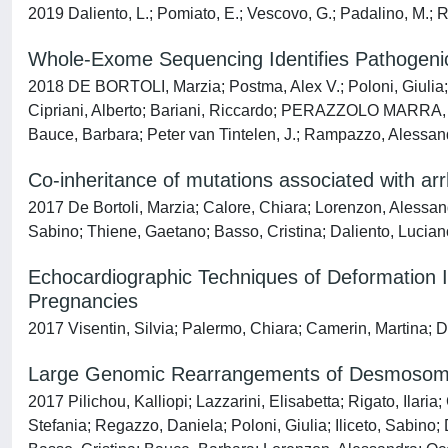
2019 Daliento, L.; Pomiato, E.; Vescovo, G.; Padalino, M.; 
Whole-Exome Sequencing Identifies Pathogeni
2018 DE BORTOLI, Marzia; Postma, Alex V.; Poloni, Giulia; C
Cipriani, Alberto; Bariani, Riccardo; PERAZZOLO MARRA, Ma
Bauce, Barbara; Peter van Tintelen, J.; Rampazzo, Alessan
Co-inheritance of mutations associated with a
2017 De Bortoli, Marzia; Calore, Chiara; Lorenzon, Alessandra
Sabino; Thiene, Gaetano; Basso, Cristina; Daliento, Luci
Echocardiographic Techniques of Deformation I
Pregnancies
2017 Visentin, Silvia; Palermo, Chiara; Camerin, Martina; 
Large Genomic Rearrangements of Desmosomal 
2017 Pilichou, Kalliopi; Lazzarini, Elisabetta; Rigato, Ilar
Stefania; Regazzo, Daniela; Poloni, Giulia; Iliceto, Sabino