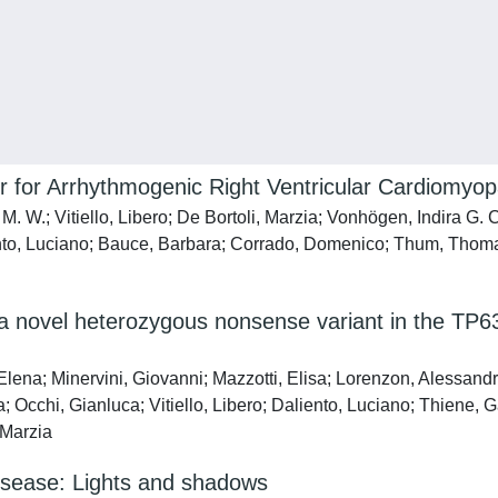
er for Arrhythmogenic Right Ventricular Cardiomyo
 W.; Vitiello, Libero; De Bortoli, Marzia; Vonhögen, Indira G. C
iento, Luciano; Bauce, Barbara; Corrado, Domenico; Thum, Thom
a novel heterozygous nonsense variant in the TP63
 Elena; Minervini, Giovanni; Mazzotti, Elisa; Lorenzon, Alessandra
a; Occhi, Gianluca; Vitiello, Libero; Daliento, Luciano; Thiene,
 Marzia
disease: Lights and shadows