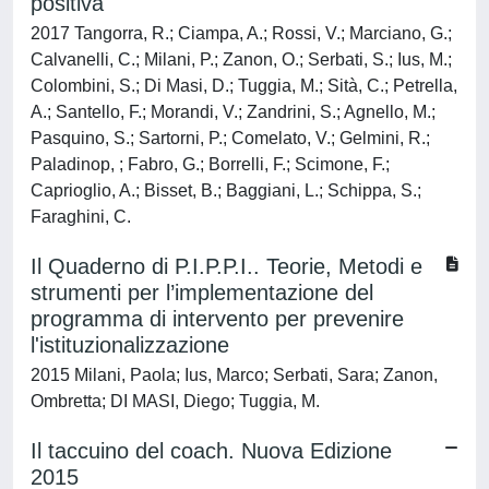
positiva
2017 Tangorra, R.; Ciampa, A.; Rossi, V.; Marciano, G.;
Calvanelli, C.; Milani, P.; Zanon, O.; Serbati, S.; Ius, M.;
Colombini, S.; Di Masi, D.; Tuggia, M.; Sità, C.; Petrella,
A.; Santello, F.; Morandi, V.; Zandrini, S.; Agnello, M.;
Pasquino, S.; Sartorni, P.; Comelato, V.; Gelmini, R.;
Paladinop, ; Fabro, G.; Borrelli, F.; Scimone, F.;
Caprioglio, A.; Bisset, B.; Baggiani, L.; Schippa, S.;
Faraghini, C.
Il Quaderno di P.I.P.P.I.. Teorie, Metodi e
strumenti per l’implementazione del
programma di intervento per prevenire
l'istituzionalizzazione
2015 Milani, Paola; Ius, Marco; Serbati, Sara; Zanon,
Ombretta; DI MASI, Diego; Tuggia, M.
Il taccuino del coach. Nuova Edizione
2015