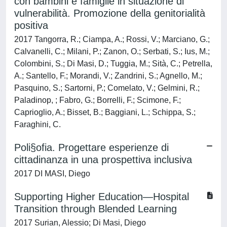
con bambini e famiglie in situazione di
vulnerabilità. Promozione della genitorialità
positiva
2017 Tangorra, R.; Ciampa, A.; Rossi, V.; Marciano, G.;
Calvanelli, C.; Milani, P.; Zanon, O.; Serbati, S.; Ius, M.;
Colombini, S.; Di Masi, D.; Tuggia, M.; Sità, C.; Petrella,
A.; Santello, F.; Morandi, V.; Zandrini, S.; Agnello, M.;
Pasquino, S.; Sartorni, P.; Comelato, V.; Gelmini, R.;
Paladinop, ; Fabro, G.; Borrelli, F.; Scimone, F.;
Caprioglio, A.; Bisset, B.; Baggiani, L.; Schippa, S.;
Faraghini, C.
Poli§ofia. Progettare esperienze di
cittadinanza in una prospettiva inclusiva
2017 DI MASI, Diego
Supporting Higher Education—Hospital
Transition through Blended Learning
2017 Surian, Alessio; Di Masi, Diego