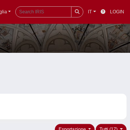
glia
IT
LOGIN
Esportazione
Tutti (17)