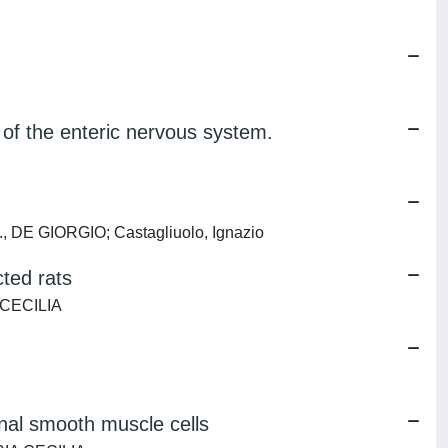
n of the enteric nervous system.
., DE GIORGIO; Castagliuolo, Ignazio
cted rats
A CECILIA
tinal smooth muscle cells