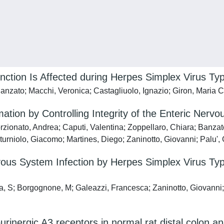
tion Is Affected during Herpes Simplex Virus Typ
anzato; Macchi, Veronica; Castagliuolo, Ignazio; Giron, Maria C
mmation by Controlling Integrity of the Enteric Nerv
rzionato, Andrea; Caputi, Valentina; Zoppellaro, Chiara; Banzat
Sturniolo, Giacomo; Martines, Diego; Zaninotto, Giovanni; Palu', 
Nervous System Infection by Herpes Simplex Virus T
na, S; Borgognone, M; Galeazzi, Francesca; Zaninotto, Giovann
urinergic A3 receptors in normal rat distal colon 