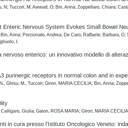
u, N; Tuccori, M; Awwad, O; Bin, Anna; Zoppellaro, Chiara; Casta
Rat Enteric Nervous System Evokes Small Bowel Ne
Bin, Anna; Porzionato, Andrea; De Caro, Raffaele; Barbara, G; St
liuolo, I.
nervoso enterico: un innovativo modello di alterazio
3 purinergic receptors in normal colon and in exper
N., Ghisu; M., Tuccori; Giron, MARIA CECILIA; Bin, Anna; Zopp
ity
nia; Calligaro, Giulia; Gaion, ROSA MARIA; Giron, MARIA CECILI
nti in cura presso l'Istituto Oncologico Veneto: inda