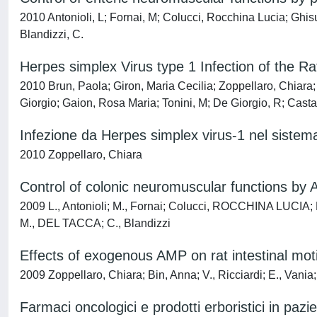
2010 Antonioli, L; Fornai, M; Colucci, Rocchina Lucia; Ghis
Blandizzi, C.
Herpes simplex Virus type 1 Infection of the 
2010 Brun, Paola; Giron, Maria Cecilia; Zoppellaro, Chiara; 
Giorgio; Gaion, Rosa Maria; Tonini, M; De Giorgio, R; Castag
Infezione da Herpes simplex virus-1 nel sistema 
2010 Zoppellaro, Chiara
Control of colonic neuromuscular functions by A
2009 L., Antonioli; M., Fornai; Colucci, ROCCHINA LUCIA; 
M., DEL TACCA; C., Blandizzi
Effects of exogenous AMP on rat intestinal motil
2009 Zoppellaro, Chiara; Bin, Anna; V., Ricciardi; E., Va
Farmaci oncologici e prodotti erboristici in pazie