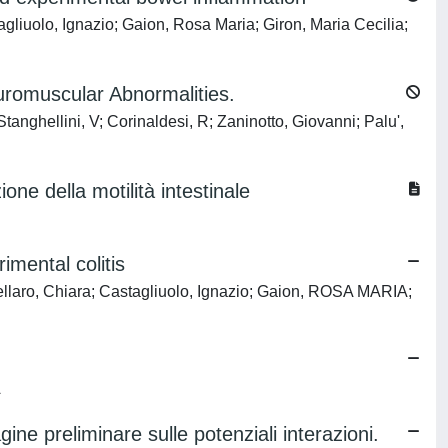
gliuolo, Ignazio; Gaion, Rosa Maria; Giron, Maria Cecilia;
uromuscular Abnormalities.
anghellini, V; Corinaldesi, R; Zaninotto, Giovanni; Palu',
ne della motilità intestinale
imental colitis
ellaro, Chiara; Castagliuolo, Ignazio; Gaion, ROSA MARIA;
A
gine preliminare sulle potenziali interazioni.