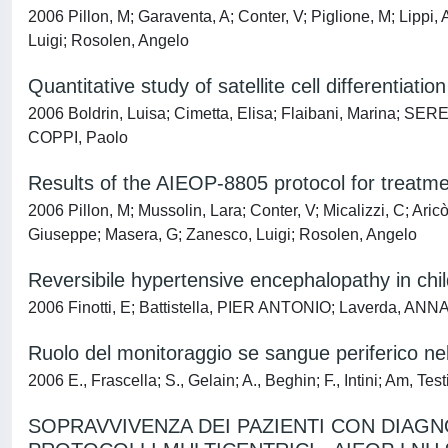
2006 Pillon, M; Garaventa, A; Conter, V; Piglione, M; Lippi, A
Luigi; Rosolen, Angelo
Quantitative study of satellite cell differentiatio
2006 Boldrin, Luisa; Cimetta, Elisa; Flaibani, Marina; SE
COPPI, Paolo
Results of the AIEOP-8805 protocol for treatmen
2006 Pillon, M; Mussolin, Lara; Conter, V; Micalizzi, C; Aric
Giuseppe; Masera, G; Zanesco, Luigi; Rosolen, Angelo
Reversibile hypertensive encephalopathy in chi
2006 Finotti, E; Battistella, PIER ANTONIO; Laverda, ANNA
Ruolo del monitoraggio se sangue periferico nel
2006 E., Frascella; S., Gelain; A., Beghin; F., Intini; Am, Tes
SOPRAVVIVENZA DEI PAZIENTI CON DIAGN