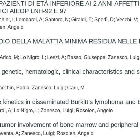
AZIENTI DI ETÀ INFERIORE AI 2 ANNI AFFETT
CI AIEOP LNH-92 E 97
hini, I; Lombardi, A; Santoro, N; Giraldi, E; Sperlì, D; Vecchi, V;
len, Angelo
IO DELLA MALATTIA MINIMA RESIDUA NELLE
; Aricò, M; Lo Nigro, L; Leszl, A; Basso, Giuseppe; Zanesco, Lui
y: genetic, hematologic, clinical characteristics and
Facchin, Paola; Zanesco, Luigi; Carli, M.
kinetics in disseminated Burkitt’s lymphoma and B
rdi, A; Lo Nigro, L; Zanesco, Luigi; Rosolen, Angelo
 tumor involvement of bone marrow and peripheral 
raventa, A; Zanesco, Luigi; Rosolen, Angelo