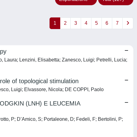
1
2
3
4
5
6
7
apy
Laura; Lenzini, Elisabetta; Zanesco, Luigi; Petrelli, Lucia;
ole of topological stimulation
sco, Luigi; Elvassore, Nicola; DE COPPI, Paolo
ODGKIN (LNH) E LEUCEMIA
otto, P; D’Amico, S; Portaleone, D; Fedeli, F; Bertolini, P;