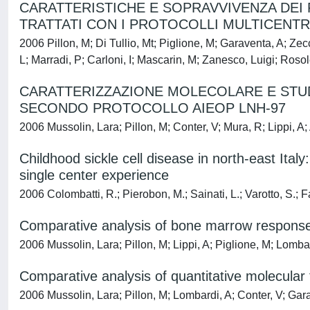
CARATTERISTICHE E SOPRAVVIVENZA DEI P
TRATTATI CON I PROTOCOLLI MULTICENTRI
2006 Pillon, M; Di Tullio, Mt; Piglione, M; Garaventa, A; Zecc
L; Marradi, P; Carloni, I; Mascarin, M; Zanesco, Luigi; Roso
CARATTERIZZAZIONE MOLECOLARE E STUD
SECONDO PROTOCOLLO AIEOP LNH-97
2006 Mussolin, Lara; Pillon, M; Conter, V; Mura, R; Lippi, A
Childhood sickle cell disease in north-east Ital
single center experience
2006 Colombatti, R.; Pierobon, M.; Sainati, L.; Varotto, S.; 
Comparative analysis of bone marrow response 
2006 Mussolin, Lara; Pillon, M; Lippi, A; Piglione, M; Lomba
Comparative analysis of quantitative molecular
2006 Mussolin, Lara; Pillon, M; Lombardi, A; Conter, V; Ga