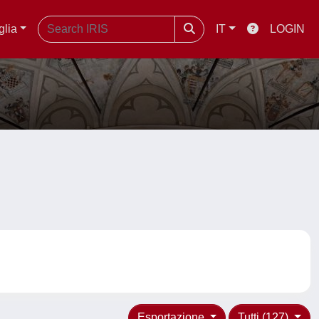
glia
IT
LOGIN
Esportazione
Tutti (127)