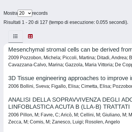
Mostra
records
Risultati 1 - 20 di 127 (tempo di esecuzione: 0.055 secondi).
Mesenchymal stromal cells can be derived from
2009 Pozzobon, Michela; Piccoli, Martina; Ditadi, Andrea; Bo
Cavazzana-Calvo, Marina; Gazzola, Maria Vittoria; De Cop
3D Tissue engineering approaches to improve in v
2006 Bollini, Sveva; Figallo, Elisa; Cimetta, Elisa; Poz
ANALISI DELLA SOPRAVVIVENZA DEGLI AD
LINFOBLASTICA ACUTA B (LLA-B) TRATTAT
2006 Pillon, M; Favre, C; Aricò, M; Cellini, M; Giuliano, M; 
Zecca, M; Comis, M; Zanesco, Luigi; Rosolen, Angelo