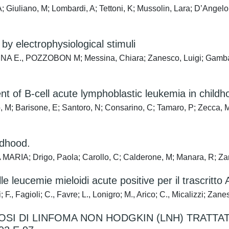
; Giuliano, M; Lombardi, A; Tettoni, K; Mussolin, Lara; D’Angelo, 
n by electrophysiological stimuli
RENA E., POZZOBON M; Messina, Chiara; Zanesco, Luigi; Gamba, P
t of B-cell acute lymphoblastic leukemia in childh
ò, M; Barisone, E; Santoro, N; Consarino, C; Tamaro, P; Zecca, M;
ldhood.
 MARIA; Drigo, Paola; Carollo, C; Calderone, M; Manara, R; Zan
le leucemie mieloidi acute positive per il trascrit
ti; F., Fagioli; C., Favre; L., Lonigro; M., Arico; C., Micalizzi; Z
OSI DI LINFOMA NON HODGKIN (LNH) TRATT