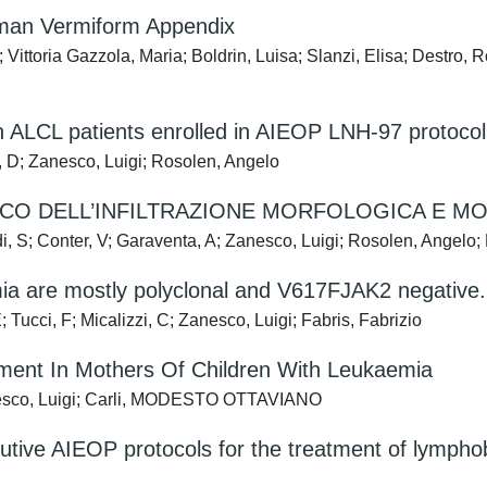
uman Vermiform Appendix
 Vittoria Gazzola, Maria; Boldrin, Luisa; Slanzi, Elisa; Destro
e in ALCL patients enrolled in AIEOP LNH-97 prot
ì, D; Zanesco, Luigi; Rosolen, Angelo
ICO DELL’INFILTRAZIONE MORFOLOGICA E M
di, S; Conter, V; Garaventa, A; Zanesco, Luigi; Rosolen, Angelo;
mia are mostly polyclonal and V617FJAK2 negative.
 Tucci, F; Micalizzi, C; Zanesco, Luigi; Fabris, Fabrizio
ment In Mothers Of Children With Leukaemia
anesco, Luigi; Carli, MODESTO OTTAVIANO
cutive AIEOP protocols for the treatment of lymp