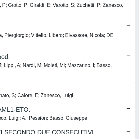
P; Grotto, P; Giraldi, E; Varotto, S; Zuchetti, P; Zanesco,
iergiorgio; Vitiello, Libero; Elvassore, Nicola; DE
ood.
 Lippi, A; Nardi, M; Moleti, Ml; Mazzarino, I; Basso,
ato, S; Calore, E; Zanesco, Luigi
to AML1-ETO.
anesco, Luigi; A., Pession; Basso, Giuseppe
ATI SECONDO DUE CONSECUTIVI