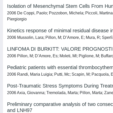
Isolation of Mesenchymal Stem Cells From H
2006 De Coppi, Paolo; Pozzobon, Michela; Piccoli, Martina;
Piergiorgio
Kinetics response of minimal residual diseas
2006 Mussolin, Lara; Pillon, M; D’Amore, E; Mura, R; Sperl
LINFOMA DI BURKITT: VALORE PROGNOST
2006 Pillon, M; D’Amore, Es; Moleti, Ml; Piglione, M; Buffar
Pediatric patients with essential thrombocythe
2006 Randi, Maria Luigia; Putti, Mc; Scapin, M; Pacquola, E;
Post-Traumatic Stress Symptoms During Treat
2006 Axia, Giovanna; Tremolada, Marta; Pillon, Marta; Z
Preliminary comparative analysis of two conse
and LNH97