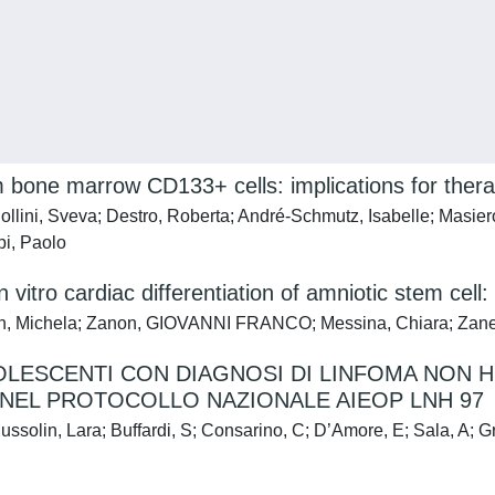
 bone marrow CD133+ cells: implications for ther
llini, Sveva; Destro, Roberta; André-Schmutz, Isabelle; Masiero, 
pi, Paolo
itro cardiac differentiation of amniotic stem cell: r
zobon, Michela; Zanon, GIOVANNI FRANCO; Messina, Chiara; Zane
OLESCENTI CON DIAGNOSI DI LINFOMA NON H
I NEL PROTOCOLLO NAZIONALE AIEOP LNH 97
Mussolin, Lara; Buffardi, S; Consarino, C; D’Amore, E; Sala, A; Gr