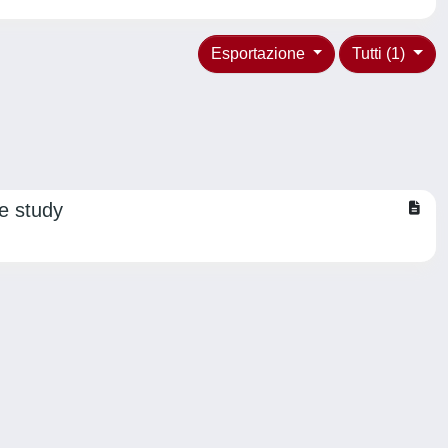
Esportazione
Tutti (1)
se study