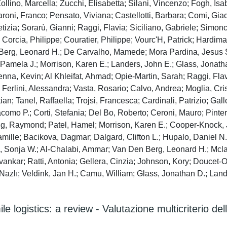
llino, Marcella; Zucchi, Elisabetta; Silani, Vincenzo; Fogh, Isabe
Taroni, Franco; Pensato, Viviana; Castellotti, Barbara; Comi, Gia
etizia; Sorarù, Gianni; Raggi, Flavia; Siciliano, Gabriele; Simon
 Corcia, Philippe; Couratier, Philippe; Vourc'H, Patrick; Hardima
.; Berg, Leonard H.; De Carvalho, Mamede; Mora Pardina, Jesus
amela J.; Morrison, Karen E.; Landers, John E.; Glass, Jonathan
enna, Kevin; Al Khleifat, Ahmad; Opie-Martin, Sarah; Raggi, Flavi
io; Ferlini, Alessandra; Vasta, Rosario; Calvo, Andrea; Moglia, 
ian; Tanel, Raffaella; Trojsi, Francesca; Cardinali, Patrizio; Gal
como P.; Corti, Stefania; Del Bo, Roberto; Ceroni, Mauro; Pinter
ung, Raymond; Patel, Hamel; Morrison, Karen E.; Cooper-Knock
Camille; Bacikova, Dagmar; Dalgard, Clifton L.; Hupalo, Daniel N
, Sonja W.; Al-Chalabi, Ammar; Van Den Berg, Leonard H.; Mclau
ankar; Ratti, Antonia; Gellera, Cinzia; Johnson, Kory; Doucet
Nazlı; Veldink, Jan H.; Camu, William; Glass, Jonathan D.; Lande
ile logistics: a review - Valutazione multicriterio dell