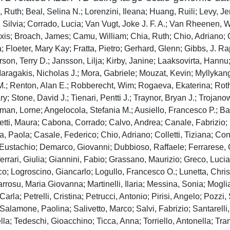
uth; Beal, Selina N.; Lorenzini, Ileana; Huang, Ruili; Levy, Jen
Silvia; Corrado, Lucia; Van Vugt, Joke J. F. A.; Van Rheenen, W
lexis; Broach, James; Camu, William; Chia, Ruth; Chio, Adriano;
a; Floeter, Mary Kay; Fratta, Pietro; Gerhard, Glenn; Gibbs, J.
n, Terry D.; Jansson, Lilja; Kirby, Janine; Laaksovirta, Hannu;
ragakis, Nicholas J.; Mora, Gabriele; Mouzat, Kevin; Myllykangas
n M.; Renton, Alan E.; Robberecht, Wim; Rogaeva, Ekaterina; Roths
; Stone, David J.; Tienari, Pentti J.; Traynor, Bryan J.; Trojan
n, Lorne; Angelocola, Stefania M.; Ausiello, Francesco P.; Barber
etti, Maura; Cabona, Corrado; Calvo, Andrea; Canale, Fabrizio;
a, Paola; Casale, Federico; Chio, Adriano; Colletti, Tiziana; Con
Eustachio; Demarco, Giovanni; Dubbioso, Raffaele; Ferrarese, Car
rrari, Giulia; Giannini, Fabio; Grassano, Maurizio; Greco, Lucia;
co; Logroscino, Giancarlo; Logullo, Francesco O.; Lunetta, Chri
rrosu, Maria Giovanna; Martinelli, Ilaria; Messina, Sonia; Mogli
rla; Petrelli, Cristina; Petrucci, Antonio; Pirisi, Angelo; Pozzi,
 Salamone, Paolina; Salivetto, Marco; Salvi, Fabrizio; Santarelli
lla; Tedeschi, Gioacchino; Ticca, Anna; Torriello, Antonella; Tran