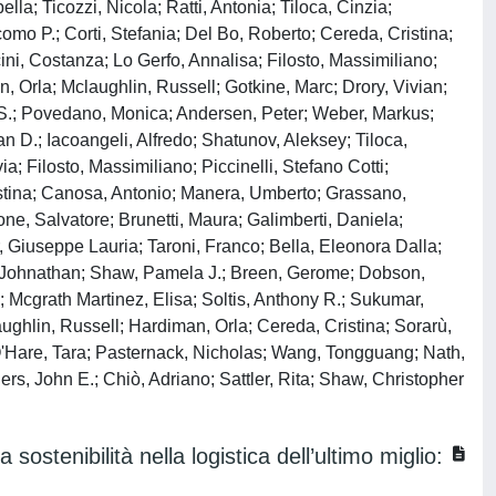
lla; Ticozzi, Nicola; Ratti, Antonia; Tiloca, Cinzia;
como P.; Corti, Stefania; Del Bo, Roberto; Cereda, Cristina;
cini, Costanza; Lo Gerfo, Annalisa; Filosto, Massimiliano;
n, Orla; Mclaughlin, Russell; Gotkine, Marc; Drory, Vivian;
 S.; Povedano, Monica; Andersen, Peter; Weber, Markus;
 D.; Iacoangeli, Alfredo; Shatunov, Aleksey; Tiloca,
a; Filosto, Massimiliano; Piccinelli, Stefano Cotti;
Cristina; Canosa, Antonio; Manera, Umberto; Grassano,
lone, Salvatore; Brunetti, Maura; Galimberti, Daniela;
, Giuseppe Lauria; Taroni, Franco; Bella, Eleonora Dalla;
, Johnathan; Shaw, Pamela J.; Breen, Gerome; Dobson,
.; Mcgrath Martinez, Elisa; Soltis, Anthony R.; Sukumar,
ghlin, Russell; Hardiman, Orla; Cereda, Cristina; Sorarù,
-O'Hare, Tara; Pasternack, Nicholas; Wang, Tongguang; Nath,
rs, John E.; Chiò, Adriano; Sattler, Rita; Shaw, Christopher
a sostenibilità nella logistica dell’ultimo miglio: