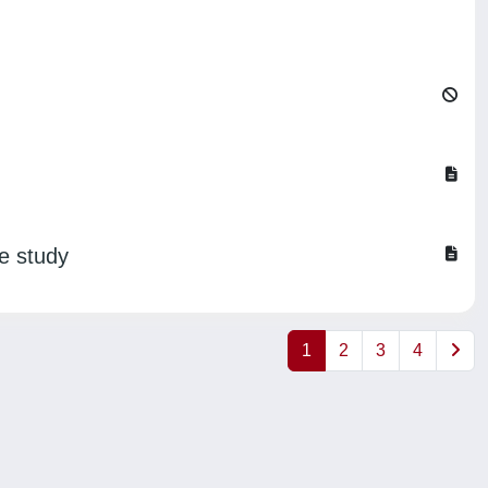
se study
1
2
3
4