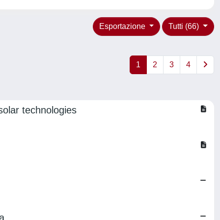
Esportazione
Tutti (66)
1
2
3
4
 solar technologies
a