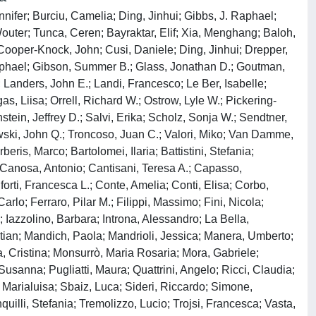
nifer; Burciu, Camelia; Ding, Jinhui; Gibbs, J. Raphael;
outer; Tunca, Ceren; Bayraktar, Elif; Xia, Menghang; Baloh,
 Cooper-Knock, John; Cusi, Daniele; Ding, Jinhui; Drepper,
 Raphael; Gibson, Summer B.; Glass, Jonathan D.; Goutman,
 Landers, John E.; Landi, Francesco; Le Ber, Isabelle;
, Liisa; Orrell, Richard W.; Ostrow, Lyle W.; Pickering-
tein, Jeffrey D.; Salvi, Erika; Scholz, Sonja W.; Sendtner,
owski, John Q.; Troncoso, Juan C.; Valori, Miko; Van Damme,
is, Marco; Bartolomei, Ilaria; Battistini, Stefania;
 Canosa, Antonio; Cantisani, Teresa A.; Capasso,
forti, Francesca L.; Conte, Amelia; Conti, Elisa; Corbo,
lo; Ferraro, Pilar M.; Filippi, Massimo; Fini, Nicola;
 Iazzolino, Barbara; Introna, Alessandro; La Bella,
stian; Mandich, Paola; Mandrioli, Jessica; Manera, Umberto;
a, Cristina; Monsurrò, Maria Rosaria; Mora, Gabriele;
 Susanna; Pugliatti, Maura; Quattrini, Angelo; Ricci, Claudia;
, Marialuisa; Sbaiz, Luca; Sideri, Riccardo; Simone,
quilli, Stefania; Tremolizzo, Lucio; Trojsi, Francesca; Vasta,