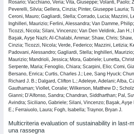
Rosario; Vacchiano, Veria; Vita, Giuseppe; Volanti, Paolo; Zo
Peverelli, Silvia; Gellera, Cinzia; Pinter, Giuseppe Lauria; 
Ceroni, Mauro; Gagliardi, Stella; Corrado, Lucia; Mazzini, L
Inghilleri, Maurizio; Ferlini, Alessandra; Van Damme, Philip;
Ticozzi, Nicola; Silani, Vincenzo; Van Den Veldink, Jan H
Başak, Ayşe Nazlı; Al-Chalabi, Ammar; Shaw, Chris; Shaw, P
Cinzia; Ticozzi, Nicola; Verde, Federico; Mazzini, Letizia; K
Padovani, Alessandro; Gagliardi, Stella; Inghilleri, Mauriz
Maurizio; Mandrioli, Jessica; Mora, Gabriele; Lunetta, Christ
Serpente, Maria; Fenoglio, Chiara; Scarpini, Elio; Comi, Gia
Bersano, Enrica; Curtis, Charles J.; Lee, Sang Hyuck; Ch
Richard J. B.; Dalgard, Clifton L.; Adeleye, Adelani; Alba, 
Gauthaman; Viollet, Coralie; Wilkerson, Matthew D.; Scholz
Gianni; D'Alfonso, Sandra; Chandran, Siddharthan; Pal, Suv
Avindra; Siciliano, Gabriele; Silani, Vincenzo; Başak, Ayşe 
E.; Ferraiuolo, Laura; Fogh, Isabella; Traynor, Bryan J.
Multicriteria evaluation of sustainability in last-m
una rassegna