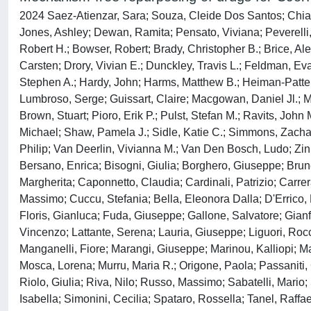
2024 Saez-Atienzar, Sara; Souza, Cleide Dos Santos; Chia, R
Jones, Ashley; Dewan, Ramita; Pensato, Viviana; Peverelli, 
Robert H.; Bowser, Robert; Brady, Christopher B.; Brice, A
Carsten; Drory, Vivian E.; Dunckley, Travis L.; Feldman, Ev
Stephen A.; Hardy, John; Harms, Matthew B.; Heiman-Patterso
Lumbroso, Serge; Guissart, Claire; Macgowan, Daniel Jl.; Ma
Brown, Stuart; Pioro, Erik P.; Pulst, Stefan M.; Ravits, Joh
Michael; Shaw, Pamela J.; Sidle, Katie C.; Simmons, Zachary
Philip; Van Deerlin, Vivianna M.; Van Den Bosch, Ludo; Zinma
Bersano, Enrica; Bisogni, Giulia; Borghero, Giuseppe; Brun
Margherita; Caponnetto, Claudia; Cardinali, Patrizio; Carrer
Massimo; Cuccu, Stefania; Bella, Eleonora Dalla; D'Errico, 
Floris, Gianluca; Fuda, Giuseppe; Gallone, Salvatore; Gianfe
Vincenzo; Lattante, Serena; Lauria, Giuseppe; Liguori, Roc
Manganelli, Fiore; Marangi, Giuseppe; Marinou, Kalliopi; Ma
Mosca, Lorena; Murru, Maria R.; Origone, Paola; Passaniti, Ca
Riolo, Giulia; Riva, Nilo; Russo, Massimo; Sabatelli, Mario;
Isabella; Simonini, Cecilia; Spataro, Rossella; Tanel, Raffae