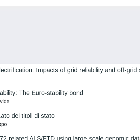
rification: Impacts of grid reliability and off-grid
ility: The Euro-stability bond
vide
to dei titoli di stato
ppo
72-related ALS/FTD using large-scale genomic dat