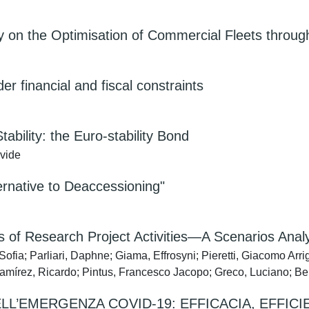
dy on the Optimisation of Commercial Fleets throu
er financial and fiscal constraints
bility: the Euro-stability Bond
vide
rnative to Deaccessioning"
s of Research Project Activities—A Scenarios Anal
ofia; Parliari, Daphne; Giama, Effrosyni; Pieretti, Giacomo Arr
írez, Ricardo; Pintus, Francesco Jacopo; Greco, Luciano; Berto
L’EMERGENZA COVID-19: EFFICACIA, EFFICI