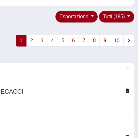
Esportazione
Tutti (185)
1
2
3
4
5
6
7
8
9
10
MECACCI