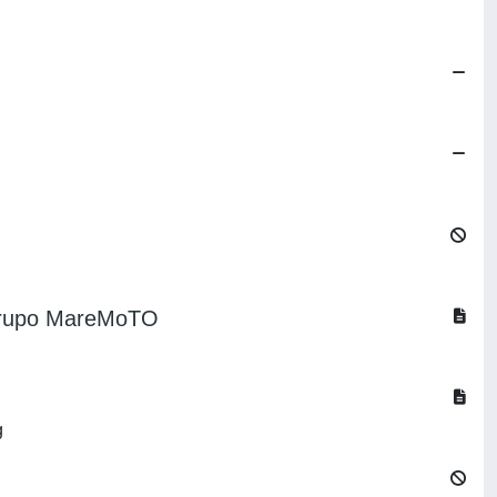
o grupo MareMoTO
g