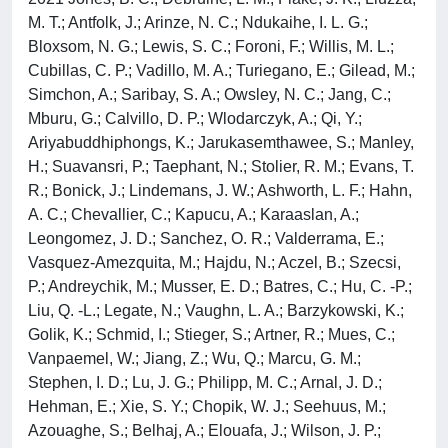
M. T.; Antfolk, J.; Arinze, N. C.; Ndukaihe, I. L. G.;
Bloxsom, N. G.; Lewis, S. C.; Foroni, F.; Willis, M. L.;
Cubillas, C. P.; Vadillo, M. A.; Turiegano, E.; Gilead, M.;
Simchon, A.; Saribay, S. A.; Owsley, N. C.; Jang, C.;
Mburu, G.; Calvillo, D. P.; Wlodarczyk, A.; Qi, Y.;
Ariyabuddhiphongs, K.; Jarukasemthawee, S.; Manley,
H.; Suavansri, P.; Taephant, N.; Stolier, R. M.; Evans, T.
R.; Bonick, J.; Lindemans, J. W.; Ashworth, L. F.; Hahn,
A. C.; Chevallier, C.; Kapucu, A.; Karaaslan, A.;
Leongomez, J. D.; Sanchez, O. R.; Valderrama, E.;
Vasquez-Amezquita, M.; Hajdu, N.; Aczel, B.; Szecsi,
P.; Andreychik, M.; Musser, E. D.; Batres, C.; Hu, C. -P.;
Liu, Q. -L.; Legate, N.; Vaughn, L. A.; Barzykowski, K.;
Golik, K.; Schmid, I.; Stieger, S.; Artner, R.; Mues, C.;
Vanpaemel, W.; Jiang, Z.; Wu, Q.; Marcu, G. M.;
Stephen, I. D.; Lu, J. G.; Philipp, M. C.; Arnal, J. D.;
Hehman, E.; Xie, S. Y.; Chopik, W. J.; Seehuus, M.;
Azouaghe, S.; Belhaj, A.; Elouafa, J.; Wilson, J. P.;