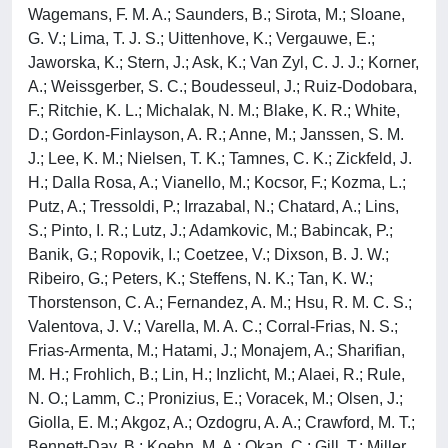
Wagemans, F. M. A.; Saunders, B.; Sirota, M.; Sloane,
G. V.; Lima, T. J. S.; Uittenhove, K.; Vergauwe, E.;
Jaworska, K.; Stern, J.; Ask, K.; Van Zyl, C. J. J.; Korner,
A.; Weissgerber, S. C.; Boudesseul, J.; Ruiz-Dodobara,
F.; Ritchie, K. L.; Michalak, N. M.; Blake, K. R.; White,
D.; Gordon-Finlayson, A. R.; Anne, M.; Janssen, S. M.
J.; Lee, K. M.; Nielsen, T. K.; Tamnes, C. K.; Zickfeld, J.
H.; Dalla Rosa, A.; Vianello, M.; Kocsor, F.; Kozma, L.;
Putz, A.; Tressoldi, P.; Irrazabal, N.; Chatard, A.; Lins,
S.; Pinto, I. R.; Lutz, J.; Adamkovic, M.; Babincak, P.;
Banik, G.; Ropovik, I.; Coetzee, V.; Dixson, B. J. W.;
Ribeiro, G.; Peters, K.; Steffens, N. K.; Tan, K. W.;
Thorstenson, C. A.; Fernandez, A. M.; Hsu, R. M. C. S.;
Valentova, J. V.; Varella, M. A. C.; Corral-Frias, N. S.;
Frias-Armenta, M.; Hatami, J.; Monajem, A.; Sharifian,
M. H.; Frohlich, B.; Lin, H.; Inzlicht, M.; Alaei, R.; Rule,
N. O.; Lamm, C.; Pronizius, E.; Voracek, M.; Olsen, J.;
Giolla, E. M.; Akgoz, A.; Ozdogru, A. A.; Crawford, M. T.;
Bennett-Day, B.; Koehn, M. A.; Okan, C.; Gill, T.; Miller,