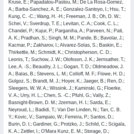
Kruse, E.; Papadatou-Pastou, M.; De La Rosa-Gomez,
A.; Barba-Sanchez, A. E.; Gonzalez-Santoyo, I.; Hsu, T.;
Kung, C. -C.; Wang, H. -H.; Freeman, J. B.; Oh, D. W.;
Schei, V.; Sverdrup, T. E.; Levitan, C. A.; Cook, C. L.;
Chandel, P.; Kujur, P.; Parganiha, A.; Parveen, N.; Pati,
A. K.; Pradhan, S.; Singh, M. M.; Pande, B.; Bavolar, J.;
Kacmar, P.; Zakharov, I.; Alvarez-Solas, S.; Baskin, E.;
Thirkettle, M.; Schmidt, K.; Christopherson, C. D.;
Leonis, T.; Suchow, J. W.; Olofsson, J. K.; Jernsather, T.;
Lee, A. -S.; Beaudry, J. L.; Gogan, T. D.; Oldmeadow, J.
A.; Balas, B.; Stevens, L. M.; Colloff, M. F.; Flowe, H. D.;
Gulgoz, S.; Brandt, M. J.; Hoyer, K.; Jaeger, B.; Ren, D.;
Sleegers, W. W. A.; Wissink, J.; Kaminski, G.; Floerke,
V. A.; Urry, H. L.; Chen, S. -C.; Pfuhl, G.; Vally, Z.;
Basnight-Brown, D. M.; Jzerman, H. I.; Sarda, E.;
Neyroud, L.; Badidi, T.; Van Der Linden, N.; Tan, C. B.
Y.; Kovic, V.; Sampaio, W.; Ferreira, P.; Santos, D.;
Burin, D. I.; Gardiner, G.; Protzko, J.; Schild, C.; Scigala,
K. A.; Zettler, I.; O'Mara Kunz, E. M.; Storage, D.;