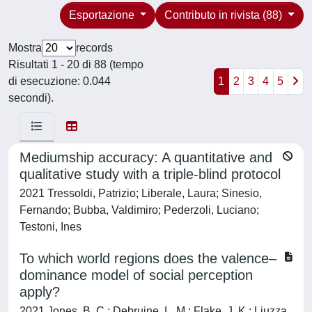
Esportazione
Contributo in rivista (88)
Mostra
records
Risultati 1 - 20 di 88 (tempo
di esecuzione: 0.044
1
2
3
4
5
secondi).
Mediumship accuracy: A quantitative and
qualitative study with a triple-blind protocol
2021 Tressoldi, Patrizio; Liberale, Laura; Sinesio,
Fernando; Bubba, Valdimiro; Pederzoli, Luciano;
Testoni, Ines
To which world regions does the valence–
dominance model of social perception
apply?
2021 Jones, B. C.; Debruine, L. M.; Flake, J. K.; Liuzza,