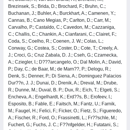
Brezinsek, S.; Brida, D.; Brochard, F.; Bruhn, C.;
Buchanan, J.; Buhler, A.; Burckhart, A.; Camenen, Y.;
Cannas, B.; Cano Megias, P.; Carlton, D.; Carr, M.;
Carvalho, P.; Castaldo, C.; Cavedon, M.; Cazzaniga,
C.; Challis, C.; Chankin, A.; Cianfarani, C.; Clairet, F.;
Coda, S.; Coelho, R.; Coenen, J. W.; Colas, L.;
Conway, G.; Costea, S.; Coster, D.; Cote, T.; Creely, A.
J.; Croci, G.; Cruz Zabala, D. J.; Cseh, G.; Czarnecka,
A.; Cziegler, I.; D???arcangelo, O.; Dal Molin, A.; David,
P.; Day, C.; de Baar, M.; de Marn??, P.; Delogu, R.;
Denk, S.; Denner, P.; Di Siena, A.; Dominguez Palacios
Dur??n, J. J.; Dunai, D.; Drenik, A.; Dreval, M.; Drube,
R.; Dunne, M.; Duval, B. P.; Dux, R.; Eich, T.; Elgeti, S.;
Encheva, A.; Engelhardt, K.; Erd??s, B.; Erofeev, I.;
Esposito, B.; Fable, E.; Faitsch, M.; Fantz, U.; Farnik,
M.; Faugel, H.; Felici, F.; Ficker, O.; Fietz, S.; Figueredo,
A.; Fischer, R.; Ford, O.; Frassinetti, L.; Fr??schle, M.;
Fuchert, G.; Fuchs, J. C.; F??nfgelder, H.; Futatani, S.;