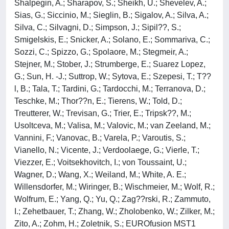
Shalpegin, A.; Sharapov, S.; Sheikh, U.; Shevelev, A.;
Sias, G.; Siccinio, M.; Sieglin, B.; Sigalov, A.; Silva, A.;
Silva, C.; Silvagni, D.; Simpson, J.; Sipil??, S.;
Smigelskis, E.; Snicker, A.; Solano, E.; Sommariva, C.;
Sozzi, C.; Spizzo, G.; Spolaore, M.; Stegmeir, A.;
Stejner, M.; Stober, J.; Strumberge, E.; Suarez Lopez,
G.; Sun, H. -J.; Suttrop, W.; Sytova, E.; Szepesi, T.; T??
l, B.; Tala, T.; Tardini, G.; Tardocchi, M.; Terranova, D.;
Teschke, M.; Thor??n, E.; Tierens, W.; Told, D.;
Treutterer, W.; Trevisan, G.; Trier, E.; Tripsk??, M.;
Usoltceva, M.; Valisa, M.; Valovic, M.; van Zeeland, M.;
Vannini, F.; Vanovac, B.; Varela, P.; Varoutis, S.;
Vianello, N.; Vicente, J.; Verdoolaege, G.; Vierle, T.;
Viezzer, E.; Voitsekhovitch, I.; von Toussaint, U.;
Wagner, D.; Wang, X.; Weiland, M.; White, A. E.;
Willensdorfer, M.; Wiringer, B.; Wischmeier, M.; Wolf, R.;
Wolfrum, E.; Yang, Q.; Yu, Q.; Zag??rski, R.; Zammuto,
I.; Zehetbauer, T.; Zhang, W.; Zholobenko, W.; Zilker, M.;
Zito, A.; Zohm, H.; Zoletnik, S.; EUROfusion MST1