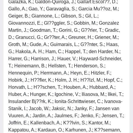
Galazka, K.; Galdon-Quiroga, J.; Gallart Escol??, D.;
Gallo, A.; Gao, Y.; Garavaglia, S.; Garcia Mu??oz, M.;
Geiger, B.; Giannone, L.; Gibson, S.; Gil, L.;
Giovannozzi, E.; Gl??ggler, S.; Gobbin, M.; Gonzalez
Martin, J.; Goodman, T.; Gorini, G.; G??rler, T.; Gradic,
D.; Granucci, G.; Gr??ter, A.; Greuner, H.; Griener, M.;
Groth, M.; Gude, A.; Guimarais, L.; G??nter, S.; Haas,
G.; Hakola, A. H.; Ham, C.; Happel, T.; den Harder, N.;
Harrer, G.; Harrison, J.; Hauer, V.; Hayward-Schneider,
T.; Heinemann, B.; Hellsten, T.; Henderson, S.;
Hennequin, P.; Herrmann, A.; Heyn, E.; Hitzler, F.;
Hobirk, J.; H??fler, K.; Holm, J. H.; H??lzl, M.; Hopf, C.;
Horvath, L.; H??schen, T.; Houben, A.; Hubbard, A.;
Huber, A.; Hunger, K.; Igochine, V.; Iliasova, M.; Ilkei, T.;
Insulander Bj??rk, K.; Ionita-Schrittwieser, C.; Ivanova-
Stanik, I.; Jacob, W.; Jaksic, N.; Janky, F.; Jansen van
Vuuren, A.; Jardin, A.; Jaulmes, F.; Jenko, F.; Jensen, T.;
Joffrin, E.; Kallenbach, A.; K??lvin, S.; Kantor, M.;
Kappatou, A.; Kardaun, O.; Karhunen, J.; K??semann,