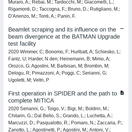
Muraro, A.; Rebai, M.; Tardocchi, M.; Giacomelli, L.;
Rigamonti, D.; Taccogna, F.; Bruno, D.; Rutigliano, M.;
D'Arienzo, M.; Tonti, A.; Panin, F.
Beamlet scraping and its influence on the
beam divergence at the BATMAN Upgrade
test facility
2020 Wimmer, C; Bonomo, F; Hurlbatt, A; Schiesko, L;
Fantz, U; Harder, N den; Heinemann, B; Mimo, A;
Orozco, G; Agostini, M; Barbisan, M; Brombin, M;
Delogu, R; Pimazzoni, A; Poggi, C; Serianni, G;
Ugoletti, M; Veltri, P
First operation in SPIDER and the path to
complete MITICA
2020 Serianni, G.; Toigo, V.; Bigi, M.; Boldrin, M.;
Chitarin, G.; Dal Bello, S.; Grando, L.; Luchetta, A.;
Marcuzzi, D.; Pasqualotto, R.; Pomaro, N.; Zaccaria, P.;
Zanotto, L.; Agostinetti, P.; Agostini, M.; Antoni, V.;