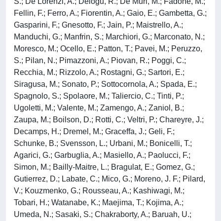
S.; De Lorenzi, A.; Delogu, R.; De Muri, M.; Fadone, M.;
Fellin, F.; Ferro, A.; Fiorentin, A.; Gaio, E.; Gambetta, G.;
Gasparini, F.; Gnesotto, F.; Jain, P.; Maistrello, A.;
Manduchi, G.; Manfrin, S.; Marchiori, G.; Marconato, N.;
Moresco, M.; Ocello, E.; Patton, T.; Pavei, M.; Peruzzo,
S.; Pilan, N.; Pimazzoni, A.; Piovan, R.; Poggi, C.;
Recchia, M.; Rizzolo, A.; Rostagni, G.; Sartori, E.;
Siragusa, M.; Sonato, P.; Sottocornola, A.; Spada, E.;
Spagnolo, S.; Spolaore, M.; Taliercio, C.; Tinti, P.;
Ugoletti, M.; Valente, M.; Zamengo, A.; Zaniol, B.;
Zaupa, M.; Boilson, D.; Rotti, C.; Veltri, P.; Chareyre, J.;
Decamps, H.; Dremel, M.; Graceffa, J.; Geli, F.;
Schunke, B.; Svensson, L.; Urbani, M.; Bonicelli, T.;
Agarici, G.; Garbuglia, A.; Masiello, A.; Paolucci, F.;
Simon, M.; Bailly-Maitre, L.; Bragulat, E.; Gomez, G.;
Gutierrez, D.; Labate, C.; Mico, G.; Moreno, J. F.; Pilard,
V.; Kouzmenko, G.; Rousseau, A.; Kashiwagi, M.;
Tobari, H.; Watanabe, K.; Maejima, T.; Kojima, A.;
Umeda, N.; Sasaki, S.; Chakraborty, A.; Baruah, U.;