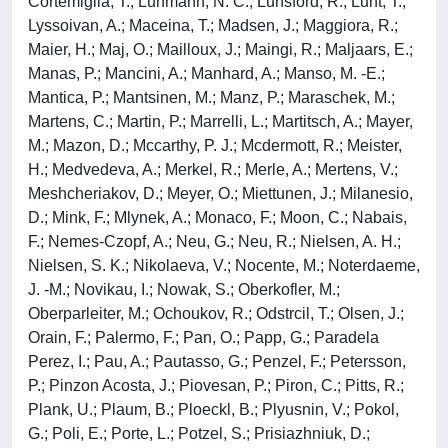
Cortemiglia, T.; Luhmann, N. C.; Lunsford, R.; Lunt, T.;
Lyssoivan, A.; Maceina, T.; Madsen, J.; Maggiora, R.;
Maier, H.; Maj, O.; Mailloux, J.; Maingi, R.; Maljaars, E.;
Manas, P.; Mancini, A.; Manhard, A.; Manso, M. -E.;
Mantica, P.; Mantsinen, M.; Manz, P.; Maraschek, M.;
Martens, C.; Martin, P.; Marrelli, L.; Martitsch, A.; Mayer,
M.; Mazon, D.; Mccarthy, P. J.; Mcdermott, R.; Meister,
H.; Medvedeva, A.; Merkel, R.; Merle, A.; Mertens, V.;
Meshcheriakov, D.; Meyer, O.; Miettunen, J.; Milanesio,
D.; Mink, F.; Mlynek, A.; Monaco, F.; Moon, C.; Nabais,
F.; Nemes-Czopf, A.; Neu, G.; Neu, R.; Nielsen, A. H.;
Nielsen, S. K.; Nikolaeva, V.; Nocente, M.; Noterdaeme,
J. -M.; Novikau, I.; Nowak, S.; Oberkofler, M.;
Oberparleiter, M.; Ochoukov, R.; Odstrcil, T.; Olsen, J.;
Orain, F.; Palermo, F.; Pan, O.; Papp, G.; Paradela
Perez, I.; Pau, A.; Pautasso, G.; Penzel, F.; Petersson,
P.; Pinzon Acosta, J.; Piovesan, P.; Piron, C.; Pitts, R.;
Plank, U.; Plaum, B.; Ploeckl, B.; Plyusnin, V.; Pokol,
G.; Poli, E.; Porte, L.; Potzel, S.; Prisiazhniuk, D.;