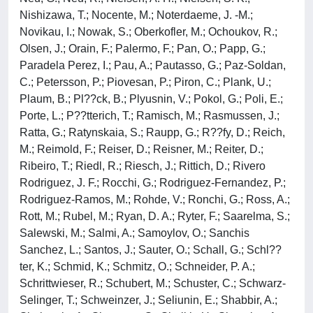
Nishizawa, T.; Nocente, M.; Noterdaeme, J. -M.;
Novikau, I.; Nowak, S.; Oberkofler, M.; Ochoukov, R.;
Olsen, J.; Orain, F.; Palermo, F.; Pan, O.; Papp, G.;
Paradela Perez, I.; Pau, A.; Pautasso, G.; Paz-Soldan,
C.; Petersson, P.; Piovesan, P.; Piron, C.; Plank, U.;
Plaum, B.; Pl??ck, B.; Plyusnin, V.; Pokol, G.; Poli, E.;
Porte, L.; P??tterich, T.; Ramisch, M.; Rasmussen, J.;
Ratta, G.; Ratynskaia, S.; Raupp, G.; R??fy, D.; Reich,
M.; Reimold, F.; Reiser, D.; Reisner, M.; Reiter, D.;
Ribeiro, T.; Riedl, R.; Riesch, J.; Rittich, D.; Rivero
Rodriguez, J. F.; Rocchi, G.; Rodriguez-Fernandez, P.;
Rodriguez-Ramos, M.; Rohde, V.; Ronchi, G.; Ross, A.;
Rott, M.; Rubel, M.; Ryan, D. A.; Ryter, F.; Saarelma, S.;
Salewski, M.; Salmi, A.; Samoylov, O.; Sanchis
Sanchez, L.; Santos, J.; Sauter, O.; Schall, G.; Schl??
ter, K.; Schmid, K.; Schmitz, O.; Schneider, P. A.;
Schrittwieser, R.; Schubert, M.; Schuster, C.; Schwarz-
Selinger, T.; Schweinzer, J.; Seliunin, E.; Shabbir, A.;