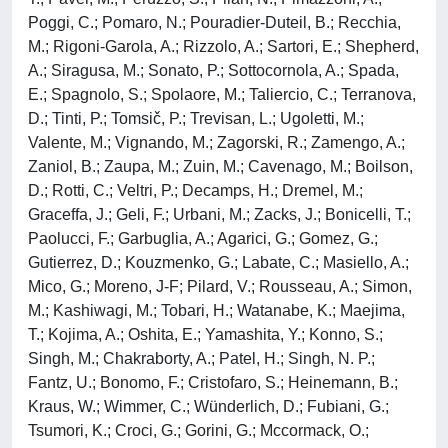
Poggi, C.; Pomaro, N.; Pouradier-Duteil, B.; Recchia,
M.; Rigoni-Garola, A.; Rizzolo, A.; Sartori, E.; Shepherd,
A.; Siragusa, M.; Sonato, P.; Sottocornola, A.; Spada,
E.; Spagnolo, S.; Spolaore, M.; Taliercio, C.; Terranova,
D.; Tinti, P.; Tomsič, P.; Trevisan, L.; Ugoletti, M.;
Valente, M.; Vignando, M.; Zagorski, R.; Zamengo, A.;
Zaniol, B.; Zaupa, M.; Zuin, M.; Cavenago, M.; Boilson,
D.; Rotti, C.; Veltri, P.; Decamps, H.; Dremel, M.;
Graceffa, J.; Geli, F.; Urbani, M.; Zacks, J.; Bonicelli, T.;
Paolucci, F.; Garbuglia, A.; Agarici, G.; Gomez, G.;
Gutierrez, D.; Kouzmenko, G.; Labate, C.; Masiello, A.;
Mico, G.; Moreno, J-F; Pilard, V.; Rousseau, A.; Simon,
M.; Kashiwagi, M.; Tobari, H.; Watanabe, K.; Maejima,
T.; Kojima, A.; Oshita, E.; Yamashita, Y.; Konno, S.;
Singh, M.; Chakraborty, A.; Patel, H.; Singh, N. P.;
Fantz, U.; Bonomo, F.; Cristofaro, S.; Heinemann, B.;
Kraus, W.; Wimmer, C.; Wünderlich, D.; Fubiani, G.;
Tsumori, K.; Croci, G.; Gorini, G.; Mccormack, O.;