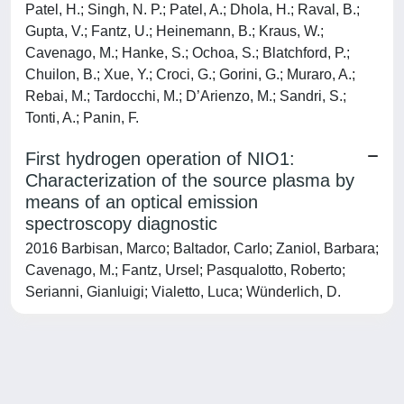
Patel, H.; Singh, N. P.; Patel, A.; Dhola, H.; Raval, B.;
Gupta, V.; Fantz, U.; Heinemann, B.; Kraus, W.;
Cavenago, M.; Hanke, S.; Ochoa, S.; Blatchford, P.;
Chuilon, B.; Xue, Y.; Croci, G.; Gorini, G.; Muraro, A.;
Rebai, M.; Tardocchi, M.; D’Arienzo, M.; Sandri, S.;
Tonti, A.; Panin, F.
First hydrogen operation of NIO1:
Characterization of the source plasma by
means of an optical emission
spectroscopy diagnostic
2016 Barbisan, Marco; Baltador, Carlo; Zaniol, Barbara;
Cavenago, M.; Fantz, Ursel; Pasqualotto, Roberto;
Serianni, Gianluigi; Vialetto, Luca; Wünderlich, D.