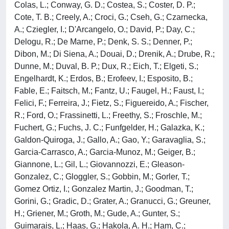
Colas, L.; Conway, G. D.; Costea, S.; Coster, D. P.;
Cote, T. B.; Creely, A.; Croci, G.; Cseh, G.; Czarnecka,
A.; Cziegler, I.; D'Arcangelo, O.; David, P.; Day, C.;
Delogu, R.; De Marne, P.; Denk, S. S.; Denner, P.;
Dibon, M.; Di Siena, A.; Douai, D.; Drenik, A.; Drube, R.;
Dunne, M.; Duval, B. P.; Dux, R.; Eich, T.; Elgeti, S.;
Engelhardt, K.; Erdos, B.; Erofeev, I.; Esposito, B.;
Fable, E.; Faitsch, M.; Fantz, U.; Faugel, H.; Faust, I.;
Felici, F.; Ferreira, J.; Fietz, S.; Figuereido, A.; Fischer,
R.; Ford, O.; Frassinetti, L.; Freethy, S.; Froschle, M.;
Fuchert, G.; Fuchs, J. C.; Funfgelder, H.; Galazka, K.;
Galdon-Quiroga, J.; Gallo, A.; Gao, Y.; Garavaglia, S.;
Garcia-Carrasco, A.; Garcia-Munoz, M.; Geiger, B.;
Giannone, L.; Gil, L.; Giovannozzi, E.; Gleason-
Gonzalez, C.; Gloggler, S.; Gobbin, M.; Gorler, T.;
Gomez Ortiz, I.; Gonzalez Martin, J.; Goodman, T.;
Gorini, G.; Gradic, D.; Grater, A.; Granucci, G.; Greuner,
H.; Griener, M.; Groth, M.; Gude, A.; Gunter, S.;
Guimarais, L.; Haas, G.; Hakola, A. H.; Ham, C.;