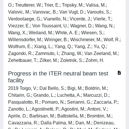
O.; Treutterer, W.; Trier, E.; Tripsky, M.; Valisa, M.;
Valovic, M.; Vanovac, B.; Van Vugt, D.; Varoutis, S.;
Verdoolaege, G.; Vianello, N.; Vicente, J.; Vierle, T.;
Viezzer, E.; Von Toussaint, U.; Wagner, D.; Wang, N.;
Wang, X.; Weiland, M.; White, A. E.; Wiesen, S.;
Willensdorfer, M.; Wiringer, B.; Wischmeier, M.; Wolf, R.;
Wolfrum, E.; Xiang, L.; Yang, Q.; Yang, Z.; Yu, Q.;
Zagorski, R.; Zammuto, I.; Zhang, W.; Van Zeeland, M.;
Zehetbauer, T.; Zilker, M.; Zoletnik, S.; Zohm, H.
Progress in the ITER neutral beam test
facility
2019 Toigo, V.; Dal Bello, S.; Bigi, M.; Boldrin, M.;
Chitarin, G.; Grando, L.; Luchetta, A.; Marcuzzi, D.;
Pasqualotto, R.; Pomaro, N.; Serianni, G.; Zaccaria, P.;
Zanotto, L.; Agostinetti, P.; Agostini, M.; Antoni, V.;
Aprile, D.; Barbisan, M.; Battistella, M.; Brombin, M.;
Cavazzana, R.; Dalla Palma, M.; Dan, M.; Denizeau,