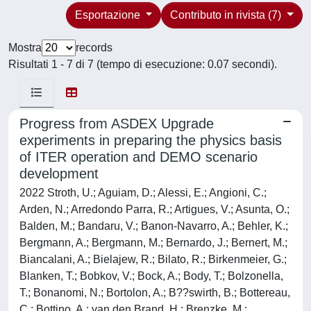
Esportazione
Contributo in rivista (7)
Mostra
records
Risultati 1 - 7 di 7 (tempo di esecuzione: 0.07 secondi).
Progress from ASDEX Upgrade
experiments in preparing the physics basis
of ITER operation and DEMO scenario
development
2022 Stroth, U.; Aguiam, D.; Alessi, E.; Angioni, C.;
Arden, N.; Arredondo Parra, R.; Artigues, V.; Asunta, O.;
Balden, M.; Bandaru, V.; Banon-Navarro, A.; Behler, K.;
Bergmann, A.; Bergmann, M.; Bernardo, J.; Bernert, M.;
Biancalani, A.; Bielajew, R.; Bilato, R.; Birkenmeier, G.;
Blanken, T.; Bobkov, V.; Bock, A.; Body, T.; Bolzonella,
T.; Bonanomi, N.; Bortolon, A.; B??swirth, B.; Bottereau,
C.; Bottino, A.; van den Brand, H.; Brenzke, M.;