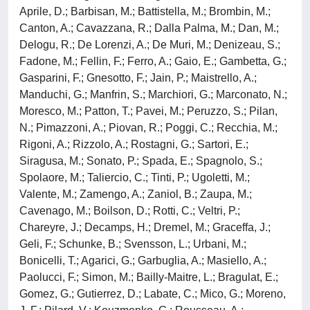
Aprile, D.; Barbisan, M.; Battistella, M.; Brombin, M.;
Canton, A.; Cavazzana, R.; Dalla Palma, M.; Dan, M.;
Delogu, R.; De Lorenzi, A.; De Muri, M.; Denizeau, S.;
Fadone, M.; Fellin, F.; Ferro, A.; Gaio, E.; Gambetta, G.;
Gasparini, F.; Gnesotto, F.; Jain, P.; Maistrello, A.;
Manduchi, G.; Manfrin, S.; Marchiori, G.; Marconato, N.;
Moresco, M.; Patton, T.; Pavei, M.; Peruzzo, S.; Pilan,
N.; Pimazzoni, A.; Piovan, R.; Poggi, C.; Recchia, M.;
Rigoni, A.; Rizzolo, A.; Rostagni, G.; Sartori, E.;
Siragusa, M.; Sonato, P.; Spada, E.; Spagnolo, S.;
Spolaore, M.; Taliercio, C.; Tinti, P.; Ugoletti, M.;
Valente, M.; Zamengo, A.; Zaniol, B.; Zaupa, M.;
Cavenago, M.; Boilson, D.; Rotti, C.; Veltri, P.;
Chareyre, J.; Decamps, H.; Dremel, M.; Graceffa, J.;
Geli, F.; Schunke, B.; Svensson, L.; Urbani, M.;
Bonicelli, T.; Agarici, G.; Garbuglia, A.; Masiello, A.;
Paolucci, F.; Simon, M.; Bailly-Maitre, L.; Bragulat, E.;
Gomez, G.; Gutierrez, D.; Labate, C.; Mico, G.; Moreno,