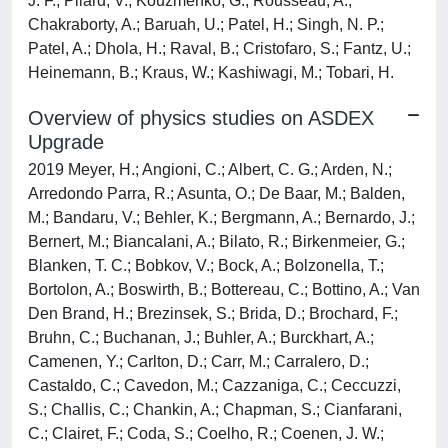
J. F.; Pilard, V.; Kouzmenko, G.; Rousseau, A.;
Chakraborty, A.; Baruah, U.; Patel, H.; Singh, N. P.;
Patel, A.; Dhola, H.; Raval, B.; Cristofaro, S.; Fantz, U.;
Heinemann, B.; Kraus, W.; Kashiwagi, M.; Tobari, H.
Overview of physics studies on ASDEX
Upgrade
2019 Meyer, H.; Angioni, C.; Albert, C. G.; Arden, N.;
Arredondo Parra, R.; Asunta, O.; De Baar, M.; Balden,
M.; Bandaru, V.; Behler, K.; Bergmann, A.; Bernardo, J.;
Bernert, M.; Biancalani, A.; Bilato, R.; Birkenmeier, G.;
Blanken, T. C.; Bobkov, V.; Bock, A.; Bolzonella, T.;
Bortolon, A.; Boswirth, B.; Bottereau, C.; Bottino, A.; Van
Den Brand, H.; Brezinsek, S.; Brida, D.; Brochard, F.;
Bruhn, C.; Buchanan, J.; Buhler, A.; Burckhart, A.;
Camenen, Y.; Carlton, D.; Carr, M.; Carralero, D.;
Castaldo, C.; Cavedon, M.; Cazzaniga, C.; Ceccuzzi,
S.; Challis, C.; Chankin, A.; Chapman, S.; Cianfarani,
C.; Clairet, F.; Coda, S.; Coelho, R.; Coenen, J. W.;