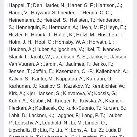
Happel, T.; Den Harder, N.; Harrer, G. F.; Harrison, J.;
Hauer, V.; Hayward-Schneider, T.; Hegna, C. C.;
Heinemann, B.; Heinzel, S.; Hellsten, T.; Henderson,
S.; Hennequin, P.; Herrmann, A.; Heyn, M. F.; Heyn, E.;
Hitzler, F.; Hobirk, J.; Hofler, K.; Holzl, M.; Hoschen, T.;
Holm, J. H.; Hopf, C.; Hornsby, W. A.; Horvath, L.;
Houben, A.; Huber, A.; Igochine, V.; Ilkei, T.; Ivanova-
Stanik, I.; Jacob, W.; Jacobsen, A. S.; Janky, F.; Jansen
Van Vuuren, A.; Jardin, A.; Jaulmes, F.; Jenko, F.;
Jensen, T.; Joffrin, E.; Kasemann, C. -P.; Kallenbach, A.;
Kalvin, S.; Kantor, M.; Kappatou, A.; Kardaun, O.;
Karhunen, J.; Kasilov, S.; Kazakov, Y.; Kernbichler, W.;
Kirk, A.; Kjer Hansen, S.; Klevarova, V.; Kocsis, G.;
Kohn, A.; Koubiti, M.; Krieger, K.; Krivska, A.; Kramer-
Flecken, A.; Kudlacek, O.; Kurki-Suonio, T.; Kurzan, B.;
Labit, B.; Lackner, K.; Laggner, F.; Lang, P. T.; Lauber,
P.; Lebschy, A.; Leuthold, N.; Li, M.; Linder, O.;
Lipschultz, B.; Liu, F.; Liu, Y.; Lohs, A.; Lu, Z.; Luda Di