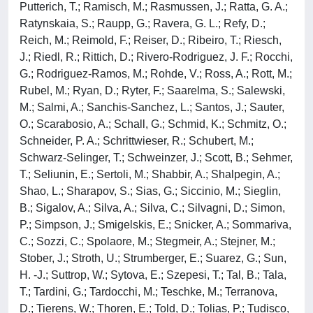
Putterich, T.; Ramisch, M.; Rasmussen, J.; Ratta, G. A.;
Ratynskaia, S.; Raupp, G.; Ravera, G. L.; Refy, D.;
Reich, M.; Reimold, F.; Reiser, D.; Ribeiro, T.; Riesch,
J.; Riedl, R.; Rittich, D.; Rivero-Rodriguez, J. F.; Rocchi,
G.; Rodriguez-Ramos, M.; Rohde, V.; Ross, A.; Rott, M.;
Rubel, M.; Ryan, D.; Ryter, F.; Saarelma, S.; Salewski,
M.; Salmi, A.; Sanchis-Sanchez, L.; Santos, J.; Sauter,
O.; Scarabosio, A.; Schall, G.; Schmid, K.; Schmitz, O.;
Schneider, P. A.; Schrittwieser, R.; Schubert, M.;
Schwarz-Selinger, T.; Schweinzer, J.; Scott, B.; Sehmer,
T.; Seliunin, E.; Sertoli, M.; Shabbir, A.; Shalpegin, A.;
Shao, L.; Sharapov, S.; Sias, G.; Siccinio, M.; Sieglin,
B.; Sigalov, A.; Silva, A.; Silva, C.; Silvagni, D.; Simon,
P.; Simpson, J.; Smigelskis, E.; Snicker, A.; Sommariva,
C.; Sozzi, C.; Spolaore, M.; Stegmeir, A.; Stejner, M.;
Stober, J.; Stroth, U.; Strumberger, E.; Suarez, G.; Sun,
H. -J.; Suttrop, W.; Sytova, E.; Szepesi, T.; Tal, B.; Tala,
T.; Tardini, G.; Tardocchi, M.; Teschke, M.; Terranova,
D.; Tierens, W.; Thoren, E.; Told, D.; Tolias, P.; Tudisco,