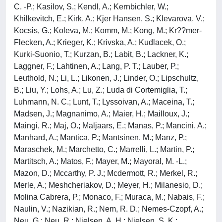
C. -P.; Kasilov, S.; Kendl, A.; Kernbichler, W.;
Khilkevitch, E.; Kirk, A.; Kjer Hansen, S.; Klevarova, V.;
Kocsis, G.; Koleva, M.; Komm, M.; Kong, M.; Kr??mer-
Flecken, A.; Krieger, K.; Krivska, A.; Kudlacek, O.;
Kurki-Suonio, T.; Kurzan, B.; Labit, B.; Lackner, K.;
Laggner, F.; Lahtinen, A.; Lang, P. T.; Lauber, P.;
Leuthold, N.; Li, L.; Likonen, J.; Linder, O.; Lipschultz,
B.; Liu, Y.; Lohs, A.; Lu, Z.; Luda di Cortemiglia, T.;
Luhmann, N. C.; Lunt, T.; Lyssoivan, A.; Maceina, T.;
Madsen, J.; Magnanimo, A.; Maier, H.; Mailloux, J.;
Maingi, R.; Maj, O.; Maljaars, E.; Manas, P.; Mancini, A.;
Manhard, A.; Mantica, P.; Mantsinen, M.; Manz, P.;
Maraschek, M.; Marchetto, C.; Marrelli, L.; Martin, P.;
Martitsch, A.; Matos, F.; Mayer, M.; Mayoral, M. -L.;
Mazon, D.; Mccarthy, P. J.; Mcdermott, R.; Merkel, R.;
Merle, A.; Meshcheriakov, D.; Meyer, H.; Milanesio, D.;
Molina Cabrera, P.; Monaco, F.; Muraca, M.; Nabais, F.;
Naulin, V.; Nazikian, R.; Nem, R. D.; Nemes-Czopf, A.;
Neu, G.; Neu, R.; Nielsen, A. H.; Nielsen, S. K.;