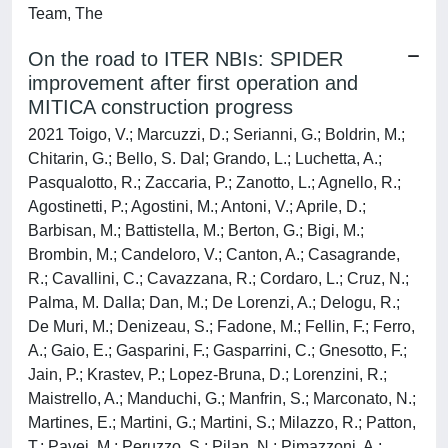
Team, The
On the road to ITER NBIs: SPIDER
improvement after first operation and
MITICA construction progress
2021 Toigo, V.; Marcuzzi, D.; Serianni, G.; Boldrin, M.;
Chitarin, G.; Bello, S. Dal; Grando, L.; Luchetta, A.;
Pasqualotto, R.; Zaccaria, P.; Zanotto, L.; Agnello, R.;
Agostinetti, P.; Agostini, M.; Antoni, V.; Aprile, D.;
Barbisan, M.; Battistella, M.; Berton, G.; Bigi, M.;
Brombin, M.; Candeloro, V.; Canton, A.; Casagrande,
R.; Cavallini, C.; Cavazzana, R.; Cordaro, L.; Cruz, N.;
Palma, M. Dalla; Dan, M.; De Lorenzi, A.; Delogu, R.;
De Muri, M.; Denizeau, S.; Fadone, M.; Fellin, F.; Ferro,
A.; Gaio, E.; Gasparini, F.; Gasparrini, C.; Gnesotto, F.;
Jain, P.; Krastev, P.; Lopez-Bruna, D.; Lorenzini, R.;
Maistrello, A.; Manduchi, G.; Manfrin, S.; Marconato, N.;
Martines, E.; Martini, G.; Martini, S.; Milazzo, R.; Patton,
T.; Pavei, M.; Peruzzo, S.; Pilan, N.; Pimazzoni, A.;