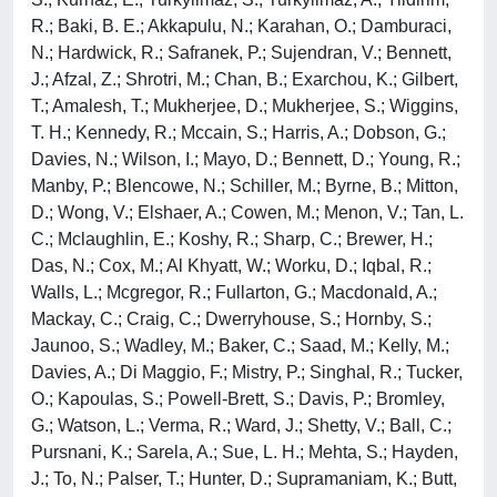
R.; Baki, B. E.; Akkapulu, N.; Karahan, O.; Damburaci,
N.; Hardwick, R.; Safranek, P.; Sujendran, V.; Bennett,
J.; Afzal, Z.; Shrotri, M.; Chan, B.; Exarchou, K.; Gilbert,
T.; Amalesh, T.; Mukherjee, D.; Mukherjee, S.; Wiggins,
T. H.; Kennedy, R.; Mccain, S.; Harris, A.; Dobson, G.;
Davies, N.; Wilson, I.; Mayo, D.; Bennett, D.; Young, R.;
Manby, P.; Blencowe, N.; Schiller, M.; Byrne, B.; Mitton,
D.; Wong, V.; Elshaer, A.; Cowen, M.; Menon, V.; Tan, L.
C.; Mclaughlin, E.; Koshy, R.; Sharp, C.; Brewer, H.;
Das, N.; Cox, M.; Al Khyatt, W.; Worku, D.; Iqbal, R.;
Walls, L.; Mcgregor, R.; Fullarton, G.; Macdonald, A.;
Mackay, C.; Craig, C.; Dwerryhouse, S.; Hornby, S.;
Jaunoo, S.; Wadley, M.; Baker, C.; Saad, M.; Kelly, M.;
Davies, A.; Di Maggio, F.; Mistry, P.; Singhal, R.; Tucker,
O.; Kapoulas, S.; Powell-Brett, S.; Davis, P.; Bromley,
G.; Watson, L.; Verma, R.; Ward, J.; Shetty, V.; Ball, C.;
Pursnani, K.; Sarela, A.; Sue, L. H.; Mehta, S.; Hayden,
J.; To, N.; Palser, T.; Hunter, D.; Supramaniam, K.; Butt,