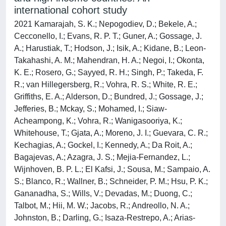
international cohort study
2021 Kamarajah, S. K.; Nepogodiev, D.; Bekele, A.;
Cecconello, I.; Evans, R. P. T.; Guner, A.; Gossage, J.
A.; Harustiak, T.; Hodson, J.; Isik, A.; Kidane, B.; Leon-
Takahashi, A. M.; Mahendran, H. A.; Negoi, I.; Okonta,
K. E.; Rosero, G.; Sayyed, R. H.; Singh, P.; Takeda, F.
R.; van Hillegersberg, R.; Vohra, R. S.; White, R. E.;
Griffiths, E. A.; Alderson, D.; Bundred, J.; Gossage, J.;
Jefferies, B.; Mckay, S.; Mohamed, I.; Siaw-
Acheampong, K.; Vohra, R.; Wanigasooriya, K.;
Whitehouse, T.; Gjata, A.; Moreno, J. I.; Guevara, C. R.;
Kechagias, A.; Gockel, I.; Kennedy, A.; Da Roit, A.;
Bagajevas, A.; Azagra, J. S.; Mejia-Fernandez, L.;
Wijnhoven, B. P. L.; El Kafsi, J.; Sousa, M.; Sampaio, A.
S.; Blanco, R.; Wallner, B.; Schneider, P. M.; Hsu, P. K.;
Gananadha, S.; Wills, V.; Devadas, M.; Duong, C.;
Talbot, M.; Hii, M. W.; Jacobs, R.; Andreollo, N. A.;
Johnston, B.; Darling, G.; Isaza-Restrepo, A.; Arias-