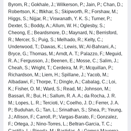
Byrom, R.; Gokhale, J.; Wilkerson, P.; Jain, P.; Chan, D.;
Robertson, K.; Iftikhar, S.; Skipworth, R.; Forshaw, M.;
Higgs, S.; Nijjar, R.; Viswanath, Y. K. S.; Turner, P.;
Dexter, S.; Boddy, A.; Allum, W. H.; Oglesby, S.;
Cheong, E.; Beardsmore, D.; Maynard, N.; Berrisford,
R.; Mercer, S.; Puig, S.; Melhado, R.; Kelty, C.;
Underwood, T.; Dawas, K.; Lewis, W.; Al-Bahrani, A.;
Bryce, G.; Thomas, M.; Arndt, A. T.; Palazzo, F.; Meguid,
R. A.; Fergusson, J.; Beenen, E.; Mosse, C.; Salim, J.;
Cheah, S.; Wright, T.; Cerdeira, M. P.; Mcquillan, P.;
Richardson, M.; Liem, H.; Spillane, J.; Yacob, M.;
Albadawi, F.; Thorpe, T.; Dingle, A.; Cabalag, C.; Loi,
K.; Fisher, O. M.; Ward, S.; Read, M.; Johnson, M.;
Bassari, R.; Bui, H.; Sallum, R. A. A.; da Rocha, J. R.
M.; Lopes, L. R.; Tercioti, V.; Coelho, J. D.; Ferrer, J. A.
P.; Buduhan, G.; Tan, L.; Srinathan, S.; Shea, P.; Yeung,
J.; Allison, F.; Carroll, P.; Vargas-Barato, F.; Gonzalez,
F.; Ortega, J.; Nino-Torres, L.; Beltran-Garcia, T. C.;
Castilla, L.; Pineda, M.; Bastidas, A.; Gomez-Mayorga,