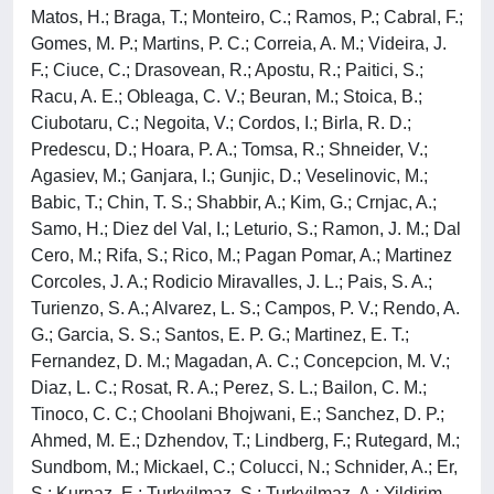
Matos, H.; Braga, T.; Monteiro, C.; Ramos, P.; Cabral, F.;
Gomes, M. P.; Martins, P. C.; Correia, A. M.; Videira, J.
F.; Ciuce, C.; Drasovean, R.; Apostu, R.; Paitici, S.;
Racu, A. E.; Obleaga, C. V.; Beuran, M.; Stoica, B.;
Ciubotaru, C.; Negoita, V.; Cordos, I.; Birla, R. D.;
Predescu, D.; Hoara, P. A.; Tomsa, R.; Shneider, V.;
Agasiev, M.; Ganjara, I.; Gunjic, D.; Veselinovic, M.;
Babic, T.; Chin, T. S.; Shabbir, A.; Kim, G.; Crnjac, A.;
Samo, H.; Diez del Val, I.; Leturio, S.; Ramon, J. M.; Dal
Cero, M.; Rifa, S.; Rico, M.; Pagan Pomar, A.; Martinez
Corcoles, J. A.; Rodicio Miravalles, J. L.; Pais, S. A.;
Turienzo, S. A.; Alvarez, L. S.; Campos, P. V.; Rendo, A.
G.; Garcia, S. S.; Santos, E. P. G.; Martinez, E. T.;
Fernandez, D. M.; Magadan, A. C.; Concepcion, M. V.;
Diaz, L. C.; Rosat, R. A.; Perez, S. L.; Bailon, C. M.;
Tinoco, C. C.; Choolani Bhojwani, E.; Sanchez, D. P.;
Ahmed, M. E.; Dzhendov, T.; Lindberg, F.; Rutegard, M.;
Sundbom, M.; Mickael, C.; Colucci, N.; Schnider, A.; Er,
S.; Kurnaz, E.; Turkyilmaz, S.; Turkyilmaz, A.; Yildirim,