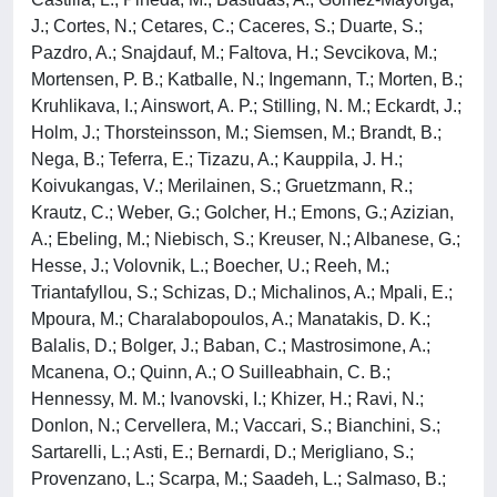
J.; Cortes, N.; Cetares, C.; Caceres, S.; Duarte, S.;
Pazdro, A.; Snajdauf, M.; Faltova, H.; Sevcikova, M.;
Mortensen, P. B.; Katballe, N.; Ingemann, T.; Morten, B.;
Kruhlikava, I.; Ainswort, A. P.; Stilling, N. M.; Eckardt, J.;
Holm, J.; Thorsteinsson, M.; Siemsen, M.; Brandt, B.;
Nega, B.; Teferra, E.; Tizazu, A.; Kauppila, J. H.;
Koivukangas, V.; Merilainen, S.; Gruetzmann, R.;
Krautz, C.; Weber, G.; Golcher, H.; Emons, G.; Azizian,
A.; Ebeling, M.; Niebisch, S.; Kreuser, N.; Albanese, G.;
Hesse, J.; Volovnik, L.; Boecher, U.; Reeh, M.;
Triantafyllou, S.; Schizas, D.; Michalinos, A.; Mpali, E.;
Mpoura, M.; Charalabopoulos, A.; Manatakis, D. K.;
Balalis, D.; Bolger, J.; Baban, C.; Mastrosimone, A.;
Mcanena, O.; Quinn, A.; O Suilleabhain, C. B.;
Hennessy, M. M.; Ivanovski, I.; Khizer, H.; Ravi, N.;
Donlon, N.; Cervellera, M.; Vaccari, S.; Bianchini, S.;
Sartarelli, L.; Asti, E.; Bernardi, D.; Merigliano, S.;
Provenzano, L.; Scarpa, M.; Saadeh, L.; Salmaso, B.;