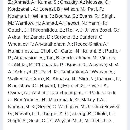
Z.; Ahmed, A.; Kumar, S.; Chaudry, A.; Moussa, O.;
Kordzadeh, A.; Lorenzi, B.; Wilson, M.; Patil, P.;
Noaman, I.; Willem, J.; Bouras, G.; Evans, R.; Singh,
M.; Warrilow, H.; Ahmad, A.; Tewari, N.; Yanni, F.;
Couch, J.; Theophilidou, E.; Reilly, J. J.; van Boxel, G.;
Akbari, K.; Zanotti, D.; Sgromo, B.; Sanders, G.;
Wheatley, T.; Ariyarathenam, A.; Reece-Smith, A.;
Humphreys, L.; Choh, C.; Carter, N.; Knight, B.; Pucher,
P.; Athanasiou, A.; Tan, B.; Abdulrahman, M.; Vickers,
J.; Akhtar, K.; Chaparala, R.; Brown, R.; Alasmar, M. M.
A.; Ackroyd, R.; Patel, K.; Tamhankar, A.; Wyman, A.;
Walker, R.; Grace, B.; Abbassi, N.; Slim, N.; Ioannidi, L.;
Blackshaw, G.; Havard, T.; Escofet, X.; Powell, A.;
Owera, A.; Rashid, F.; Jambulingam, P.; Padickakudi,
J.; Ben-Younes, H.; Mccormack, K.; Makey, I. A.;
Karush, M. K.; Seder, C. W.; Liptay, M. J.; Chmielewski,
G.; Rosato, E. L.; Berger, A. C.; Zheng, R.; Okolo, E.;
Singh, A.; Scott, C. D.; Weyant, M. J.; Mitchell, J. D.