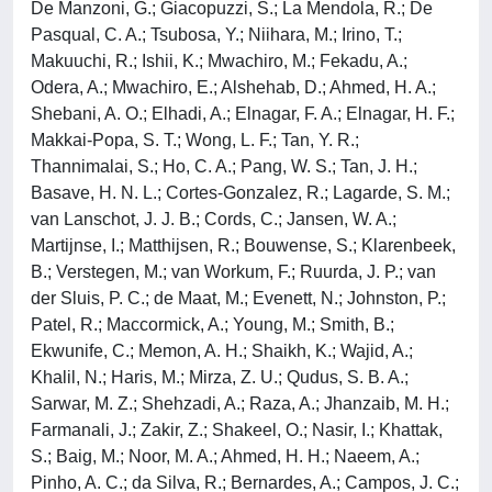
De Manzoni, G.; Giacopuzzi, S.; La Mendola, R.; De
Pasqual, C. A.; Tsubosa, Y.; Niihara, M.; Irino, T.;
Makuuchi, R.; Ishii, K.; Mwachiro, M.; Fekadu, A.;
Odera, A.; Mwachiro, E.; Alshehab, D.; Ahmed, H. A.;
Shebani, A. O.; Elhadi, A.; Elnagar, F. A.; Elnagar, H. F.;
Makkai-Popa, S. T.; Wong, L. F.; Tan, Y. R.;
Thannimalai, S.; Ho, C. A.; Pang, W. S.; Tan, J. H.;
Basave, H. N. L.; Cortes-Gonzalez, R.; Lagarde, S. M.;
van Lanschot, J. J. B.; Cords, C.; Jansen, W. A.;
Martijnse, I.; Matthijsen, R.; Bouwense, S.; Klarenbeek,
B.; Verstegen, M.; van Workum, F.; Ruurda, J. P.; van
der Sluis, P. C.; de Maat, M.; Evenett, N.; Johnston, P.;
Patel, R.; Maccormick, A.; Young, M.; Smith, B.;
Ekwunife, C.; Memon, A. H.; Shaikh, K.; Wajid, A.;
Khalil, N.; Haris, M.; Mirza, Z. U.; Qudus, S. B. A.;
Sarwar, M. Z.; Shehzadi, A.; Raza, A.; Jhanzaib, M. H.;
Farmanali, J.; Zakir, Z.; Shakeel, O.; Nasir, I.; Khattak,
S.; Baig, M.; Noor, M. A.; Ahmed, H. H.; Naeem, A.;
Pinho, A. C.; da Silva, R.; Bernardes, A.; Campos, J. C.;