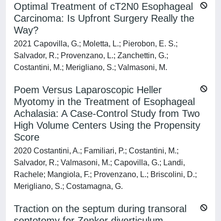
Optimal Treatment of cT2N0 Esophageal
Carcinoma: Is Upfront Surgery Really the
Way?
2021 Capovilla, G.; Moletta, L.; Pierobon, E. S.;
Salvador, R.; Provenzano, L.; Zanchettin, G.;
Costantini, M.; Merigliano, S.; Valmasoni, M.
Poem Versus Laparoscopic Heller
Myotomy in the Treatment of Esophageal
Achalasia: A Case-Control Study from Two
High Volume Centers Using the Propensity
Score
2020 Costantini, A.; Familiari, P.; Costantini, M.;
Salvador, R.; Valmasoni, M.; Capovilla, G.; Landi,
Rachele; Mangiola, F.; Provenzano, L.; Briscolini, D.;
Merigliano, S.; Costamagna, G.
Traction on the septum during transoral
septotomy for Zenker diverticulum