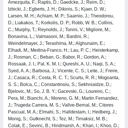
Amezquita, F.; Raptis, D.; Gaedcke, J.; Reim, D.;
Izbicki, J.; Egberts, J. H.; Dikinis, S.; Kjaer, D. W.;
Larsen, M. H.; Achiam, M. P.; Saarnio, J.; Theodorou,
D.; Liakakos, T.; Korkolis, D. P.; Robb, W. B.; Collins,
C.; Murphy, T.; Reynolds, J.; Tonini, V.; Migliore, M.;
Bonavina, L.; Valmasoni, M.; Bardini, R.;
Weindelmayer, J.; Terashima, M.; Alghunaim, E.;
Elhadi, M.; Medina-Franco, H.; Lau, P. C.; Heisterkamp,
J.; Rosman, C.; Beban, G.; Babor, R.; Gordon, A.;
Rossaak, J. I.; Pal, K. M. I.; Qureshi, A. U.; Naqi, S. A.;
Syed, A. A.; Barbosa, J.; Vicente, C. S.; Leite, J.; Freire,
J.; Casaca, R.; Costa, R. C. T.; Scurtu, R. R.; Mogoanta,
S. S.; Bolca, C.; Constantinoiu, S.; Sekhniaidze, D.;
Bjelovic, M.; So, J. B. Y.; Gacevski, G.; Loureiro, C.;
Pera, M.; Bianchi, A.; Moreno, G. M.; Martin Fernandez,
J.; Trugeda Carrera, M. S.; Vallve-Bernal, M.; Citores
Pascual, M. A.; Elmahi, S.; Halldestam, I.; Hedberg, J.;
Monig, S.; Gutknecht, S.; Tez, M.; Tirnaksiz, M. B.;
Colak, E.; Sevinc, B.; Hindmarsh, A.; Khan, I.; Khoo, D.;