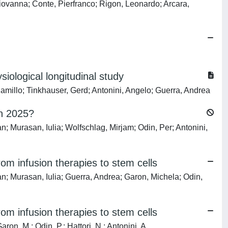
iovanna; Conte, Pierfranco; Rigon, Leonardo; Arcara,
iological longitudinal study
Camillo; Tinkhauser, Gerd; Antonini, Angelo; Guerra, Andrea
in 2025?
Murasan, Iulia; Wolfschlag, Mirjam; Odin, Per; Antonini,
om infusion therapies to stem cells
; Murasan, Iulia; Guerra, Andrea; Garon, Michela; Odin,
om infusion therapies to stem cells
n, M.; Odin, P.; Hattori, N.; Antonini, A.