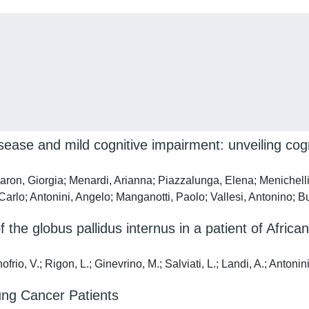
 disease and mild cognitive impairment: unveiling cog
aron, Giorgia; Menardi, Arianna; Piazzalunga, Elena; Menichelli
arlo; Antonini, Angelo; Manganotti, Paolo; Vallesi, Antonino; 
f the globus pallidus internus in a patient of Afr
rio, V.; Rigon, L.; Ginevrino, M.; Salviati, L.; Landi, A.; Antonin
ung Cancer Patients