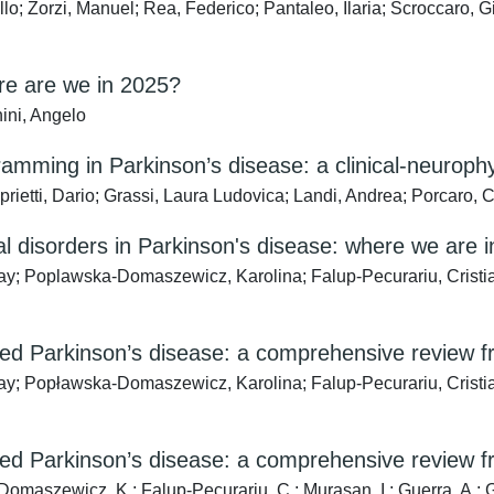
; Zorzi, Manuel; Rea, Federico; Pantaleo, Ilaria; Scroccaro, G
ere are we in 2025?
ini, Angelo
amming in Parkinson’s disease: a clinical-neurophys
rietti, Dario; Grassi, Laura Ludovica; Landi, Andrea; Porcaro, 
l disorders in Parkinson's disease: where we are 
; Poplawska-Domaszewicz, Karolina; Falup-Pecurariu, Cristian; 
ed Parkinson’s disease: a comprehensive review fr
; Popławska-Domaszewicz, Karolina; Falup-Pecurariu, Cristian
ed Parkinson’s disease: a comprehensive review fr
maszewicz, K.; Falup-Pecurariu, C.; Murasan, I.; Guerra, A.; Garo