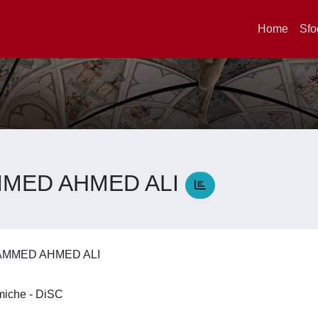
Home
Sfo
MED AHMED ALI
AMMED AHMED ALI
imiche - DiSC