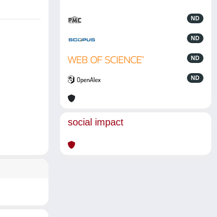
ND
ND
ND
ND
social impact