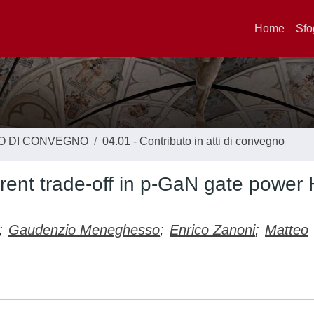
Home
Sfo
TO DI CONVEGNO
04.01 - Contributo in atti di convegno
urrent trade-off in p-GaN gate powe
;
Gaudenzio Meneghesso
;
Enrico Zanoni
;
Matteo