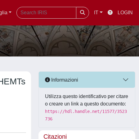
glia
IT
LOGIN
r HEMTs
Informazioni
Utilizza questo identificativo per citare
o creare un link a questo documento:
https://hdl.handle.net/11577/3523
736
Citazioni