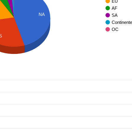
EU
AF
NA
SA
Continent
OC
S