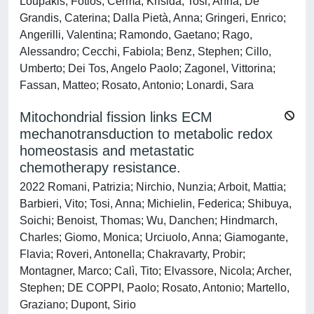
Loupakis, Fotios; Cerma, Krisida; Tosi, Anna; De
Grandis, Caterina; Dalla Pietà, Anna; Gringeri, Enrico;
Angerilli, Valentina; Ramondo, Gaetano; Rago,
Alessandro; Cecchi, Fabiola; Benz, Stephen; Cillo,
Umberto; Dei Tos, Angelo Paolo; Zagonel, Vittorina;
Fassan, Matteo; Rosato, Antonio; Lonardi, Sara
Mitochondrial fission links ECM
mechanotransduction to metabolic redox
homeostasis and metastatic
chemotherapy resistance.
2022 Romani, Patrizia; Nirchio, Nunzia; Arboit, Mattia;
Barbieri, Vito; Tosi, Anna; Michielin, Federica; Shibuya,
Soichi; Benoist, Thomas; Wu, Danchen; Hindmarch,
Charles; Giomo, Monica; Urciuolo, Anna; Giamogante,
Flavia; Roveri, Antonella; Chakravarty, Probir;
Montagner, Marco; Calì, Tito; Elvassore, Nicola; Archer,
Stephen; DE COPPI, Paolo; Rosato, Antonio; Martello,
Graziano; Dupont, Sirio