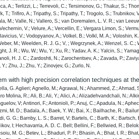
 with high precision correlation techniques at th
and, V. N.; Elia, D.; Erazmus, B.; Ercolessi, F.; Erhardt, F.; Erokhin, A.; Ersdal, M. R.; Espagnon, B.; Eulisse, G.; Evans, D.; Evdokimov, S.; Fabbietti, L.; Faggin, M.; Faivre, J.; Fan, F.; Fantoni, A.; Fasel, M.; Fecchio, P.; Feliciello, A.; Feofilov, G.; Fernandez Tellez, A.; Ferrero, A.; Ferretti, A.; Feuillard, V. J. G.; Figiel, J.; Filchagin, S.; Finogeev, D.; Fionda, F. M.; Fiorenza, G.; Flor, F.; Flores, A. N.; Foertsch, S.; Foka, P.; Fokin, S.; Fragiacomo, E.; Frajna, E.; Fuchs, U.; Funicello, N.; Furget, C.; Furs, A.; Gaardhoje, J. J.; Gagliardi, M.; Gago, A. M.; Gal, A.; Galvan, C. D.; Ganoti, P.; Garabatos, C.; Garcia, J. R. A.; Garcia-Solis, E.; Garg, K.; Gargiulo, C.; Garibli, A.; Garner, K.; Gasik, P.; Gauger, E. F.; Gautam, A.; Gay Ducati, M. B.; Germain, M.; Ghosh, J.; Ghosh, P.; Ghosh, S. K.; Giacalone, M.; Gianotti, P.; Giubellino, P.; Giubilato, P.; Glaenzer, A. M. C.; Glassel, P.; Gonzalez, V; Gonzalez-Trueba, L. H.; Gorbunov, S.; Gorlich, L.; Gotovac, S.; Grabski, V; Graczykowski, L. K.; Greiner, L.; Grelli, A.; Grigoras, C.; Grigoriev, V; Grigoryan, A.; Grigoryan, S.; Groettvik, O. S.; Grosa, F.; Grosse-Oetringhaus, J. F.; Grosso, R.; Guardiano, G. G.; Guernane, R.; Guilbaud, M.; Guittiere, M.; Gulbrandsen, K.; Gunji, T.; Gupta, A.; Gupta, R.; Guzman, I. B.; Guzman, S. P.; Gyulai, L.; Habib, M. K.; Hadjidakis, C.; Haidenbauer, J.; Hamagaki, H.; Hamar, G.; Hamid, M.; Hannigan, R.; Haque, M. R.; Harlenderova, A.; Harris, J. W.; Harton, A.; Hasenbichler, J. A.; Hassan, H.; Hatzifotiadou, D.; Hauer, P.; Havener, L. B.; Hayashi, S.; Heckel, S. T.; Hellbar, E.; Helstrup, H.; Herman, T.; Hernandez, E. G.; Herrera Corral, G.; Herrmann, F.; Hetland, K. F.; Hillemanns, H.; Hills, C.; Hippolyte, B.; Hohlweger, B.; Honermann, J.; Hong, G. H.; Horak, D.; Hornung, S.; Hosokawa, R.; Hristov, P.; Huang, C.; Hughes, C.; Huhn, P.; Humanic, T. J.; Hushnud, H.; Husova, L. A.; Hussain, N.; Hutter, D.; Iddon, J. P.; Ilkaev, R.; Ilyas, H.; Inaba, M.; Innocenti, G. M.; Ippolitov, M.; Isakov, A.; Islam, M. S.; Ivanov, M.; Ivanov, V; Izucheev, V; Jacak, B.; Jacazio, N.; Jacobs, P. M.; Jadlovska, S.; Jadlovsky, J.; Jaelani, S.; Jahnke, C.; Jakubowska, M. J.; Janik, M. A.; Janson, T.; Jercic, M.; Jevons, O.; Jonas, F.; Jones, P. G.; Jowett, J. M.; Jung, J.; Jung, M.; Junique, A.; Jusko, A.; Kaewjai, J.; Kalinak, P.; Kalweit, A.; Kaplin, V; Kar, S.; Uysal, A. Karasu; Karatovic, D.; Karavichev, O.; Karavicheva, T.; Karczmarczyk, P.; Karpechev, E.; Kazantsev, A.; Kebschull, U.; Keidel, R.; Keijdener, D. L. D.; Keil, M.; Ketzer, B.; Khabanova, Z.; Khan, A. M.; Khan, S.; Khanzadeev, A.; Kharlov, Y.; Khatun, A.; Khuntia, A.; Kileng, B.; Kim, B.; Kim, D.; Kim, D. J.; Kim, E. J.; Kim, J.; Kim, J. S.; Kim, M.; Kim, S.; Kim, T.; Kirsch, S.; Kisel, I; Kiselev, S.; Kisiel, A.; Klay, J. L.; Klein, J.; Klein, S.; Klein-Boesing, C.; Kleiner, M.; Klemenz, T.; Kluge, A.; Knospe, A. G.; Kobdaj, C.; Kohler, M. K.; Kollegger, T.; Kondratyev, A.; Kondratyeva, N.; Kondratyuk, E.; Konig, J.; Konigstorfer, S. A.; Konopka, P. J.; Kornakov, G.; Koryciak, S. D.; Koska, L.; Kotliarov, A.; Kovalenko, O.; Kovalenko, V; Kowalski, M.; Kralik, I; Kravcakova, A.; Kreis, L.; Krivda, M.; Krizek, F.; Gajdosova, K. Krizkova; Kroesen, M.; Kruger, M.; Kryshen, E.; Krzewicki, M.; Kucera, V; Kuhn, C.; Kuijer, P. G.; Kumaoka, T.; Kumar, D.; Kumar, L.; Kumar, N.; Kundu, S.; Kurashvili, P.; Kurepin, A.; Kurepin, A. B.; Kuryakin, A.; Kushpil, S.; Kvapil, J.; Kweon, M. J.; Kwon, J. Y.; Kwon, Y.; La Pointe, S. L.; La Rocca, P.; Lai