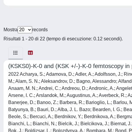
Mostra
records
Risultati 1 - 20 di 22 (tempo di esecuzione: 0.12 secondi).
(KSKS0)-K-0 and (KSK +/-)-K-0 femtoscopy in p
2022 Acharya, S.; Adamova, D.; Adler, A.; Adolfsson, J.; Rinella, G. Aglieri; Agnello, M.; Agrawal, N.; Ahammed, Z.; Ahmad, S.; Ahn, S. U.; Ahuja, I; Akbar, Z.; Akindinov, A.; Al-Turany, M.; Alam, S. N.; Aleksandrov, D.; Bagno, Alessandro; Alfanda, H. M.; Alfaro Molina, R.; Ali, B.; Ali, Y.; Alici, A.; Alizadehvandchali, N.; Alkin, A.; Alme, J.; Alocco, G.; Alt, T.; Altsybeev, I; Anaam, M. N.; Andrei, C.; Andreou, D.; Andronic, A.; Angeletti, M.; Anguelov, V; Antinori, F.; Antonioli, P.; Anuj, C.; Apadula, N.; Aphecetche, L.; Appelshaeuser, H.; Arcelli, S.; Arnaldi, R.; Arsene, I. C.; Arslandok, M.; Augustinus, A.; Averbeck, R.; Aziz, S.; Azmi, M. D.; Badala, A.; Baek, Y. W.; Bai, X.; Bailhache, R.; Bailung, Y.; Bala, R.; Balbino, A.; Baldisseri, A.; Balis, B.; Banerjee, D.; Banoo, Z.; Barbera, R.; Barioglio, L.; Barlou, M.; Barnafoldi, G. G.; Barnby, L. S.; Barret, V; Bartels, C.; Barth, K.; Bartsch, E.; Baruffaldi, F.; Bastid, N.; Basu, S.; Batigne, G.; Batyunya, B.; Bauri, D.; Alba, J. L. Bazo; Bearden, I. G.; Beattie, C.; Becht, P.; Belikov, I; Hechavarria, A. D. C. Bell; Bellini, F.; Bellwied, R.; Belokurova, S.; Belyaev, V; Bencedi, G.; Beole, S.; Bercuci, A.; Berdnikov, Y.; Berdnikova, A.; Bergmann, L.; Besoiu, M. G.; Betev, L.; Bhaduri, P. P.; Bhasin, A.; Bhat, I. R.; Bhat, M. A.; Bhattacharjee, B.; Bhattacharya, P.; Bianchi, L.; Bianchi, N.; Bielcik, J.; Bielcikova, J.; Biernat, J.; Bilandzic, A.; Biro, G.; Biswas, S.; Blair, J. T.; Blau, D.; Blidaru, M. B.; Blume, C.; Boca, G.; Bock, F.; Bogdanov, A.; Boi, S.; Bok, J.; Boldizsar, L.; Bolozdynya, A.; Bombara, M.; Bond, P. M.; Bonomi, G.; Borel, H.; Borissov, A.; Bossi, H.; Botta, E.; Bratrud, L.; Braun-Munzinger, P.; Bregant, M.; Broz, M.; Bruno, G. E.; Buckland, M. D.; Budnikov, D.; Buesching, H.; Bufalino, S.; Bugnon, O.; Buhler, P.; Buthelezi, Z.; Butt, J. B.; Bylinkin, A.; Bysiak, S. A.; Cai, M.; Caines, H.; Caliva, A.; Calvo Villar, E.; Camacho, J. M. M.; Camacho, R. S.; Camerini, P.; Canedo, F. D. M.; Carnesecchi, F.; Caron, R.; Castellanos, J. Castillo; Casula, E. A. R.; Catalano, F.; Sanchez, C. Ceballos; Chakraborty, P.; Chandra, S.; Chapeland, S.; Chartier, M.; Chattopadhyay, S.; Chattopadhyay, S.; Chavez, T. G.; Cheng, T.; Cheshkov, C.; Cheynis, B.; Barroso, V. Chibante; Chinellato, D. D.; Cho, S.; Chochula, P.; Christakoglou, P.; Christensen, C. H.; Christiansen, P.; Chujo, T.; Cicalo, C.; Cifarelli, L.; Cindolo, F.; Ciupek, M. R.; Clai, G.; Cleymans, J.; Colamaria, F.; Colburn, J. S.; Colella, D.; Collu, A.; Colocci, M.; Concas, M.; Balbastre, G. Conesa; del Valle, Z. Conesa; Contin, G.; Contreras, J. G.; Coquet, M. L.; Cormier, T. M.; Cortese, P.; Cosentino, M. R.; Costa, F.; Costanza, S.; Crochet, P.; Cruz-Torres, R.; Cuautle, E.; Cui, P.; Cunqueiro, L.; Dainese, A.; Danisch, M. C.; Danu, A.; Das, P.; Das, P.; Das, S.; Dash, S.; De Caro, A.; de Cataldo, G.; De Cilladi, L.; de Cuveland, J.; De Falco, A.; De Gruttola, D.; De Marco, N.; De Martin, C.; De Pasquale, S.; Deb, S.; Degenhardt, H. F.; Deja, K. R.; Del Grande, R.; Dello Stritto, L.; Deng, W.; Dhankher, P.; Di Bari, D.; Di Mauro, A.; Diaz, R. A.; Dietel, T.; Ding, Y.; Divia, R.; Dixit, D. U.; Djuvsland, O.; Dmitrieva, U.; Do, J.; Dobrin, A.; Donigus, B.; Dubey, A. K.; Dubla, A.; Dudi, S.; Dupieux, P.; Dzalaiova, N.; Eder, T. M.; Ehl