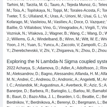
Exploring the N Lambda-N Sigma coupled system
2022 Acharya, S.; Adamova, D.; Adler, A.; Adolfsson, J.; Rinella, G. Aglieri; Agnello, M.; Agrawal, N.; Ahammed, Z.; Ahmad, S.; Ahn, S. U.; Ahuja, I; Akbar, Z.; Akindinov, A.; Al-Turany, M.; Aleksandrov, D.; Bagno, Alessandro; Alfanda, H. M.; Alfaro Molina, R.; Ali, B.; Ali, Y.; Alici, A.; Alizadehvandchali, N.; Alkin, A.; Alme, J.; Alt, T.; Altenkamper, L.; Altsybeev, I; Anaam, M. N.; Andrei, C.; Andreou, D.; Andronic, A.; Angeletti, M.; Anguelov, V; Antinori, F.; Antonioli, P.; Anuj, C.; Apadula, N.; Aphecetche, L.; Appelshaeuser, H.; Arcelli, S.; Arnaldi, R.; Arsene, I. C.; Arslandok, M.; Augustinus, A.; Averbeck, R.; Aziz, S.; Azmi, M. D.; Badala, A.; Baek, Y. W.; Bai, X.; Bailhache, R.; Bailung, Y.; Bala, R.; Balbino, A.; Baldisseri, A.; Ball, M.; Banerjee, D.; Barbera, R.; Barioglio, L.; Barlou, M.; Barnafoldi, G. G.; Barnby, L. S.; Barret, V; Bartels, C.; Barth, K.; Bartsch, E.; Baruffaldi, F.; Bastid, N.; Basu, S.; Batigne, G.; Batyunya, B.; Bauri, D.; Bazo Alba, J. L.; Bearden, I. G.; Beattie, C.; Belikov, I; Hechavarria, A. D. C. Bell; Bellini, F.; Bellwied, R.; Belokurova, S.; Belyaev, V; Bencedi, G.; Beole, S.; Bercuci, A.; Berdnikov, Y.; Berdnikova, A.; Berenyi, D.; Bergmann, L.; Besoiu, M. G.; Betev, L.; Bhaduri, P. P.; Bhasin, A.; Bhat, I. R.; Bhat, M. A.; Bhattacharjee, B.; Bhattacharya, P.; Bianchi, L.; Bianchi, N.; Bielcik, J.; Bielcikova, J.; Biernat, J.; Bilandzic, A.; Biro, G.; Biswas, S.; Blair, J. T.; Blau, D.; Blidaru, M. B.; Blume, C.; Boca, G.; Bock, F.; Bogdanov, A.; Boi, S.; Bok, J.; Boldizsar, L.; Bolozdynya, A.; Bombara, M.; Bond, P. M.; Bonomi, G.; Borel, H.; Borissov, A.; Bossi, H.; Botta, E.; Bratrud, L.; Braun-Munzinger, P.; Bregant, M.; Broz, M.; Bruno, G. E.; Buckland, M. D.; Budnikov, D.; Buesching, H.; Bufalino, S.; Bugnon, O.; Buhler, P.; Buthelezi, Z.; Butt, J. B.; Bysiak, S. A.; Caffarri, D.; Cai, M.; Caines, H.; Caliva, A.; Calvo Villar, E.; Camacho, J. M. M.; Camacho, R. S.; Camerini, P.; Canedo, F. D. M.; Capon, A. A.; Carnesecchi, F.; Caron, R.; Castellanos, J. Castillo; Casula, E. A. R.; Catalano, F.; Sanchez, C. Ceballos; Chakraborty, P.; Chandra, S.; Chapeland, S.; Chartier, M.; Chattopadhyay, S.; Chauvin, A.; Chavez, T. G.; Cheshkov, C.; Cheynis, B.; Barroso, V. Chibante; Chinellato, D. D.; Cho, S.; Chochula, P.; Christakoglou, P.; Christensen, C. H.; Christiansen, P.; Chujo, T.; Cicalo, C.; Cifarelli, L.; Cindolo, F.; Ciupek, M. R.; Clai, G.; Cleymans, J.; Colamaria, F.; Colburn, J. S.; Colella, D.; Collu, A.; Colocci, M.; Concas, M.; Balbastre, G. Conesa; del Valle, Z. Conesa; Contin, G.; Contreras, J. G.; Cormier, T. M.; Cortese, P.; Cosentino, M. R.; Costa, F.; Costanza, S.; Crochet, P.; Cuautle, E.; Cui, P.; Cunqueiro, L.; Dainese, A.; Damas, F. P. A.; Danisch, M. C.; Danu, A.; Das, I; Das, P.; Das, S.; Dash, S.; De, S.; De Caro, A.; de Cataldo, G.; De Cilladi, L.; de Cuveland, J.; De Falco, A.; De Gruttola, D.; De Marco, N.; De Martin, C.; De Pasquale, S.; Deb, S.; Degenhardt, H. F.; Deja, K. R.; Dello Stritto, L.; Delsanto, S.; Deng, W.; Dhankher, P.; Di Bari, D.; Di Mauro, A.; Diaz, R. A.; Dietel, T.; Ding, Y.; Divia, R.; Dixit, D. U.; Djuvsland, O.; Dmitrieva, U.; Do, J.; Dobrin, A.; Doenigus, B.; Dordic, O.; Dubey, A. K.; Dubla, A.; Dudi, S.; Dukhishyam, M.; Dupieux, P.; Eder, T. M.; Ehlers, R. J.; Eikel