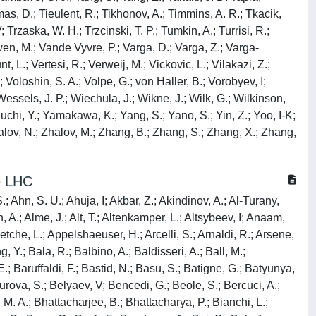
e LHC
, Y. S.; Lakrathok, A.; Lamanna, M.; Langoy, R.; Lapidus, K.; Larionov, P.; Laudi, E.; Lautner, L.; Lavicka, R.; Lazareva, T.; Lea, R.; Lee, J.; Lehrbach, J.; Lemmon, R. C.; Leon Monzon, I; Lesser, E. D.; Lettrich, M.; Levai, P.; Li, X.; Li, X. L.; Lien, J.; Lietava, R.; Lim, B.; Lim, S. H.; Lindenstruth, V; Lindner, A.; Lippmann, C.; Liu, A.; Liu, J.; Lofnes, I. M.; Loginov, V; Loizides, C.; Loncar, P.; Lopez, J. A.; Lopez, X.; Torres, E. Lopez; Luhder, J. R.; Lunardon, M.; Luparello, G.; Ma, Y. G.; Maevskaya, A.; Mager, M.; Mahmoud, T.; Maire, A.; Malaev, M.; Malik, Q. W.; Malinina, L.; Mal'Kevich, D.; Mallick, N.; Malzacher, P.; Mandaglio, G.; Manko, V; Manso, F.; Manzari, V; Mao, Y.; Mares, J.; Margagliotti, G.; V, ; Margotti, A.; Marin, A.; Markert, C.; Marquard, M.; Martin, N. A.; Martinengo, P.; Martinez, J. L.; Martinez, M.; I, ; Garcia, G. Martinez; Masciocchi, S.; Masera, M.; Masoni, A.; Massacrier, L.; Mastroserio, A.; Mathis, A. M.; Matonoha, O.; Matuoka, P. F. T.; Matyja, A.; Mayer, C.; Mazuecos, A. L.; Mazzaschi, F.; Mazzilli, M.; Mazzoni, M. A.; Mdhluli, J. E.; Mechler, A. F.; Meddi, F.; Melikyan, Y.; Menchaca-Rocha, A.; Meninno, E.; Menon, A. S.; Meres, M.; Mhlanga, S.; Miake, Y.; Micheletti, L.; Migliorin, L. C.; Mihaylov, D. L.; Mikhaylov, K.; Mishra, A. N.; Modak, A.; Mohanty, A. P.; Mohanty, B.; Khan, M. Mohisin; Moravcova, Z.; Mordasini, C.; De Godoy, D. A. Moreira; Moreno, L. A. P.; Morozov, I; Morsch, A.; Mrnjavac, T.; Muccifora, V; Mudnic, E.; Muhlheim, D.; Muhuri, S.; Mulligan, J. D.; Mulliri, A.; Munhoz, M. G.; Munzer, R. H.; Murakami, H.; Murray, S.; Musa, L.; Musinsky, J.; Myers, C. J.; Myrcha, J. W.; Naik, B.; Nair, R.; Nandi, B. K.; Nania, R.; Nappi, E.; Naru, M. U.; Nassirpour, A. F.; Nath, A.; Nattrass, C.; Neagu, A.; Nellen, L.; Nesbo, S.; V, ; Neskovic, G.; Nesterov, D.; Nielsen, B. S.; Nikolaev, S.; Nikulin, S.; Nikulin, V; Noferini, F.; Noh, S.; Nomokonov, P.; Norman, J.; Novitzky, N.; Nowakowski, P.; Nyanin, A.; Nystrand, J.; Ogino, M.; Ohlson, A.; Okorokov, V. A.; Oleniacz, J.; Da Silva, A. C. Oliveira; Oliver, M. H.; Onnerstad, A.; Oppedisano, C.; Ortiz Velasquez, A.; Osako, T.; Oskarsson, A.; Otwinowski, J.; Oyama, K.; Pachmayer, Y.; Padhan, S.; Pagano, D.; Palasciano, A.; Pan, J.; Panebianco, S.; Pareek, P.; Park, J.; Parkkila, J. E.; Pathak, S. P.; Patra, R. N.; Paul, B.; Pazzini, J.; Pei, H.; Peitzmann, T.; Peng, X.; Pereira, L. G.; Da Costa, H. Pereira; Peresunko, D.; Perez, G. M.; Perrin, S.; Pestov, Y.; Petracek, V; Petrovici, M.; Pezzi, R. P.; Piano, S.; Pikna, M.; Pillot, P.; Pinazza, O.; Pinsky, L.; Pinto, C.; Pisano, S.; Planinic, M.; Pliquett, F.; Poghosyan, M. G.; Polichtchouk, B.; Politano, S.; Poljak, N.; Pop, A.; Porteboeuf-Houssais, S.; Porter, J.; Pozdniakov, V; Prasad, S. K.; Preghenella, R.; Prino, F.; Pruneau, C. A.; Pshenichnov, I; Puccio, M.; Qiu, S.; Quaglia, L.; Quishpe, R. E.; Ragoni, S.; Rakotozafindrabe, A.; Ramello, L.; Rami, F.; Ramirez, S. A. R.; Ramos, A. G. T.; Raniwala, R.; Raniwala, S.; Rasanen, S. S.; Rath, R.; Ravasenga, I; Read, K. F.; Redelbach, A. R.; Redlich, K.; Rehman, A.; Reichelt, P.; Reidt, F.