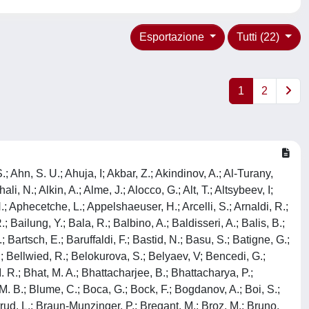
Esportazione
Tutti (22)
1
2
ryakin, A.; Kushpil, S.; Kvapil, J.; Kweon, M. J.; Kwon, J. Y.; Kwon, Y.; La Pointe, S. L.; La Rocca, P.; Lai, Y. S.; Lakrathok, A.; Lamanna, M.; Langoy, R.; Lapidus, K.; Larionov, P.; Laudi, E.; Lautner, L.; Lavicka, R.; Lazareva, T.; Lea, R.; Lehrbach, J.; Lemmon, R. C.; Monzon, I. Leon; Lesser, E. D.; Lettrich, M.; Levai, P.; Li, X.; Li, X. L.; Lien, J.; Lietava, R.; Lim, B.; Lim, S. H.; Lindenstruth, V; Lindner, A.; Lippmann, C.; Liu, A.; Liu, D. H.; Liu, J.; Lofnes, I. M.; Loginov, V; Loizides, C.; Loncar, P.; Lopez, J. A.; Lopez, X.; Lopez Torres, E.; Luhder, J. R.; Lunardon, M.; Luparello, G.; Ma, Y. G.; Maevskaya, A.; Mager, M.; Mahmoud, T.; Maire, A.; Malaev, M.; Malik, N. M.; Malik, Q. W.; Malik, S. K.; Malinina, L.; Mal'Kevich, D.; Mallick, D.; Mallick, N.; Mandaglio, G.; Manko, V; Manso, F.; Manzari, V; Mao, Y.; Margagliotti, G.; V, ; Margotti, A.; Marin, A.; Markert, C.; Marquard, M.; Martin, N. A.; Martinengo, P.; Martinez, J. L.; Martinez, M.; I, ; Garcia, G. Martinez; Masciocchi, S.; Masera, M.; Masoni, A.; Massacrier, L.; Mastroserio, A.; Mathis, A. M.; Matonoha, O.; Matuoka, P. F. T.; Matyja, A.; Mayer, C.; Mazuecos, A. L.; Mazzaschi, F.; Mazzilli, M.; Mazzoni, M. A.; Mdhluli, J. E.; Mechler, A. F.; Melikyan, Y.; Menchaca-Rocha, A.; Meninno, E.; Menon, A. S.; Meres, M.; Mhlanga, S.; Miake, Y.; Micheletti, L.; Migliorin, L. C.; Mihaylov, D. L.; Mikhaylov, K.; Mishra, A. N.; Modak, A.; Mohanty, A. P.; Mohanty, B.; Khan, M. Mohisin; Molander, M. A.; Moravcova, Z.; Mordasini, C.; De Godoy, D. A. Moreira; Morozov, I; Morsch, A.; Mrnjavac, T.; Muccifora, V; Mudnic, E.; Muehlheim, D.; Muhuri, S.; Mulligan, J. D.; Mulliri, A.; Munhoz, M. G.; Munzer, R. H.; Murakami, H.; Murray, S.; Musa, L.; Musinsky, J.; Myrcha, J. W.; Naik, B.; Nair, R.; Nandi, B. K.; Nania, R.; Nappi, E.; Nassirpour, A. F.; Nath, A.; Nattrass, C.; Neagu, A.; Negru, A.; Nellen, L.; Nesbo, S.; V, ; Neskovic, G.; Nesterov, D.; Nielsen, B. S.; Nikolaev, S.; Nikulin, S.; Nikulin, V; Noferini, F.; Noh, S.; Nomokonov, P.; Norman, J.; Novitzky, N.; Nowakowski, P.; Nyanin, A.; Nystrand, J.; Ogino, M.; Ohlson, A.; Okorokov, V. A.; Oleniacz, J.; Da Silva, A. C. Oliveira; Oliver, M. H.; Onnerstad, A.; Oppedisano, C.; Velasquez, A. Ortiz; Osako, T.; Oskarsson, A.; Otwinowski, J.; Oya, M.; Oyama, K.; Pachmayer, Y.; Padhan, S.; Pagano, D.; Palasciano, A.; Pan, J.; Panebianco, S.; Park, J.; Parkkila, J. E.; Pathak, S. P.; Patra, R. N.; Paul, B.; Pei, H.; Peitzmann, T.; Peng, X.; Pereira, L. G.; Pereira DaCosta, H.; Peresunko, D.; Perez, G. M.; Perrin, S.; Pestov, Y.; Petracek, V.; Petrovici, M.; Pezzi, R. P.; Piano, S.; Pikna, M.; Pillot, P.; Pinazza, O.; Pinsky, L.; Pinto, C.; Pisano, S.; Planinic, M.; Pliquett, F.; Poghosyan, M. G.; Polichtchouk, B.; Politano, S.; Poljak, N.; Pop, A.; Porteboeuf-Houssais, S.; Porter, J.; Pozdniakov, V; Prasad, S. K.; Preghenella, R.; Prino, F.; Pruneau, C. A.; Pshenichnov, I; Puccio, M.; Qiu, S.; Quaglia, L.; Quishpe, R. E.; Ragoni, S.; Rakotozafindrabe, A.; Ramello, L.; Rami, F.; Ramirez, S. A. R.; Ramos, A. G. T.; Rancien, T. A.; Raniwala, R.; Raniwala, S.; Rasanen, S. S.; Ra