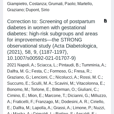
Giampietro, Costanza; Grumati, Paolo; Martello,
Graziano; Dupont, Sirio
Correction to: Screening of postpartum
diabetes in women with gestational
diabetes: high‑risk subgroups and areas
for improvements—the STRONG
observational study (Acta Diabetologica,
(2021), 58, 9, (1187-1197),
10.1007/s00592-021-01707-9)
2021 Napoli, A.; Sciacca, L.; Pintaudi, B.; Tumminia, A.;
Dalfra, M. G.; Festa, C.; Formoso, G.; Fresa, R.;
Graziano, G.; Lencioni, C.; Nicolucci, A.; Rossi, M. C.;
Succurro, E.; Sculli, M. A.; Scavini, M.; Vitacolonna, E.;
Bonomo, M.; Torlone, E.; Bitterman, O.; Giuliani, C.;
Cimino, E.; Mion, E.; Marcone, T.; Dicianni, G.; Milluzzo,
A.; Fraticelli, F.; Franzago, M.; Dodesini, A. R.; Ciriello,
E.; Dalfra, M.; Lapolla, A.; Grassi, A.; Limone, P.; Nuzzi,
A.; Masha, A.; Grimaldi, L.; Biglino, S.; Ansaldi, E.;