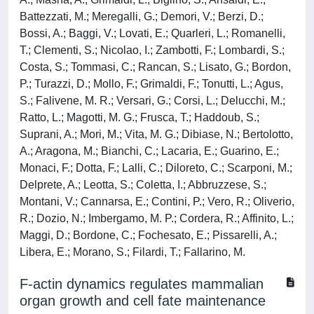
Battezzati, M.; Meregalli, G.; Demori, V.; Berzi, D.;
Bossi, A.; Baggi, V.; Lovati, E.; Quarleri, L.; Romanelli,
T.; Clementi, S.; Nicolao, I.; Zambotti, F.; Lombardi, S.;
Costa, S.; Tommasi, C.; Rancan, S.; Lisato, G.; Bordon,
P.; Turazzi, D.; Mollo, F.; Grimaldi, F.; Tonutti, L.; Agus,
S.; Falivene, M. R.; Versari, G.; Corsi, L.; Delucchi, M.;
Ratto, L.; Magotti, M. G.; Frusca, T.; Haddoub, S.;
Suprani, A.; Mori, M.; Vita, M. G.; Dibiase, N.; Bertolotto,
A.; Aragona, M.; Bianchi, C.; Lacaria, E.; Guarino, E.;
Monaci, F.; Dotta, F.; Lalli, C.; Diloreto, C.; Scarponi, M.;
Delprete, A.; Leotta, S.; Coletta, I.; Abbruzzese, S.;
Montani, V.; Cannarsa, E.; Contini, P.; Vero, R.; Oliverio,
R.; Dozio, N.; Imbergamo, M. P.; Cordera, R.; Affinito, L.;
Maggi, D.; Bordone, C.; Fochesato, E.; Pissarelli, A.;
Libera, E.; Morano, S.; Filardi, T.; Fallarino, M.
F-actin dynamics regulates mammalian
organ growth and cell fate maintenance