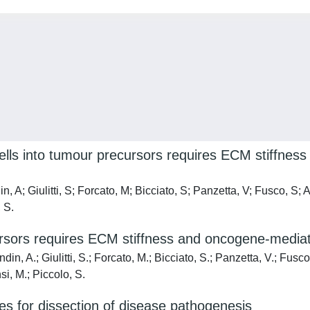
lls into tumour precursors requires ECM stiffnes
n, A; Giulitti, S; Forcato, M; Bicciato, S; Panzetta, V; Fusco, S; 
 S.
sors requires ECM stiffness and oncogene-mediate
din, A.; Giulitti, S.; Forcato, M.; Bicciato, S.; Panzetta, V.; Fusco,
si, M.; Piccolo, S.
es for dissection of disease pathogenesis