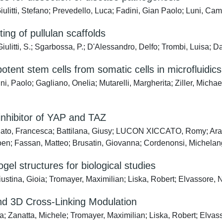
litti, Stefano; Prevedello, Luca; Fadini, Gian Paolo; Luni, Cami
ing of pullulan scaffolds
Giulitti, S.; Sgarbossa, P.; D'Alessandro, Delfo; Trombi, Luisa; D
otent stem cells from somatic cells in microfluidics
tini, Paolo; Gagliano, Onelia; Mutarelli, Margherita; Ziller, Mic
nhibitor of YAP and TAZ
ato, Francesca; Battilana, Giusy; LUCON XICCATO, Romy; Aragona
oen; Fassan, Matteo; Brusatin, Giovanna; Cordenonsi, Michelang
el structures for biological studies
Giustina, Gioia; Tromayer, Maximilian; Liska, Robert; Elvassore,
nd 3D Cross-Linking Modulation
a; Zanatta, Michele; Tromayer, Maximilian; Liska, Robert; Elvas