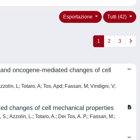
Esportazione
Tutti (42)
1
2
3
s and oncogene-mediated changes of cell
Azzolin, L; Totaro, A; Tos, Apd; Fassan, M; Vindigni, V;
d changes of cell mechanical properties
 S.; Azzolin, L.; Totaro, A.; Dei Tos, A. P.; Fassan, M.;