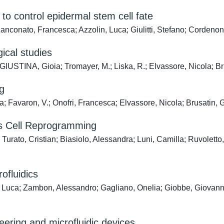
to control epidermal stem cell fate
 Zanconato, Francesca; Azzolin, Luca; Giulitti, Stefano; Cordeno
gical studies
 GIUSTINA, Gioia; Tromayer, M.; Liska, R.; Elvassore, Nicola; B
ng
a; Favaron, V.; Onofri, Francesca; Elvassore, Nicola; Brusatin,
ts Cell Reprogramming
 Turato, Cristian; Biasiolo, Alessandra; Luni, Camilla; Ruvolet
ofluidics
ri, Luca; Zambon, Alessandro; Gagliano, Onelia; Giobbe, Giovan
ering and microfluidic devices.