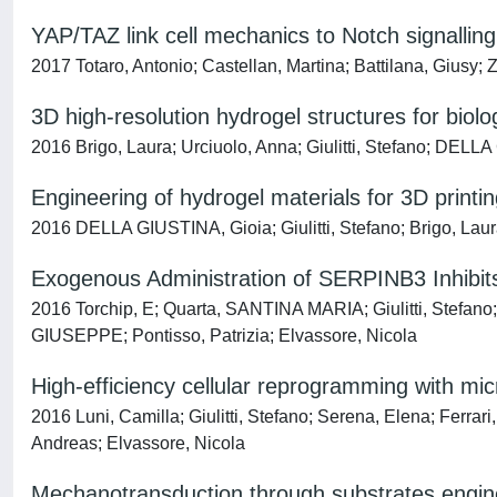
YAP/TAZ link cell mechanics to Notch signalling 
2017 Totaro, Antonio; Castellan, Martina; Battilana, Giusy;
3D high-resolution hydrogel structures for biolo
2016 Brigo, Laura; Urciuolo, Anna; Giulitti, Stefano; DELLA
Engineering of hydrogel materials for 3D printi
2016 DELLA GIUSTINA, Gioia; Giulitti, Stefano; Brigo, Laur
Exogenous Administration of SERPINB3 Inhibi
2016 Torchip, E; Quarta, SANTINA MARIA; Giulitti, Stefano;
GIUSEPPE; Pontisso, Patrizia; Elvassore, Nicola
High-efficiency cellular reprogramming with micr
2016 Luni, Camilla; Giulitti, Stefano; Serena, Elena; Ferra
Andreas; Elvassore, Nicola
Mechanotransduction through substrates engine