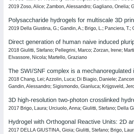
2019 Zoso, Alice; Zambon, Alessandro; Gagliano, Onelia; Giu
Polysaccharide hydrogels for multiscale 3D print
2019 Della Giustina, G.; Gandin, A.; Brigo, L.; Panciera, T.; 
Direct generation of human naive induced plurip
2018 Giulitti, Stefano; Pellegrini, Marco; Zorzan, Irene; Mar
Elvassore, Nicola; Martello, Graziano
The SWI/SNF complex is a mechanoregulated i
2018 Chang, Lei; Azzolin, Luca; Di Biagio, Daniele; Zancon
Gandin, Alessandro; Sigismondo, Gianluca; Krijgsveld, Jer
3D high-resolution two-photon crosslinked hydrog
2017 Brigo, Laura; Urciuolo, Anna; Giulitti, Stefano; Della 
Hydrogel with Orthogonal Reactive Units: 2D a
2017 DELLA GIUSTINA, Gioia; Giulitti, Stefano; Brigo, Laur