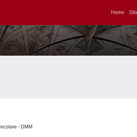
Home
Sfo
olecolare - DMM